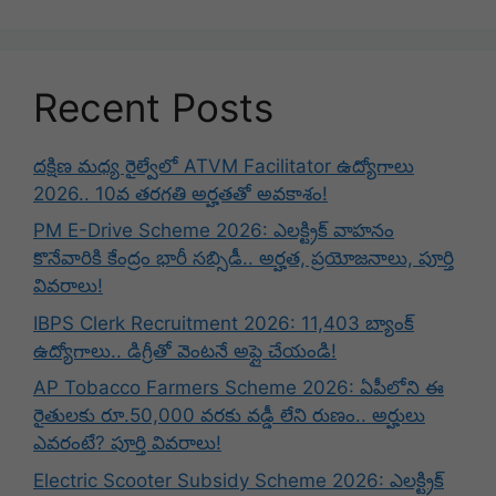
Recent Posts
దక్షిణ మధ్య రైల్వేలో ATVM Facilitator ఉద్యోగాలు
2026.. 10వ తరగతి అర్హతతో అవకాశం!
PM E-Drive Scheme 2026: ఎలక్ట్రిక్ వాహనం
కొనేవారికి కేంద్రం భారీ సబ్సిడీ.. అర్హత, ప్రయోజనాలు, పూర్తి
వివరాలు!
IBPS Clerk Recruitment 2026: 11,403 బ్యాంక్
ఉద్యోగాలు.. డిగ్రీతో వెంటనే అప్లై చేయండి!
AP Tobacco Farmers Scheme 2026: ఏపీలోని ఈ
రైతులకు రూ.50,000 వరకు వడ్డీ లేని రుణం.. అర్హులు
ఎవరంటే? పూర్తి వివరాలు!
Electric Scooter Subsidy Scheme 2026: ఎలక్ట్రిక్