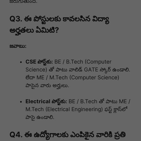
జరుగుతుంది.
Q3. ఈ పోస్టులకు కావలసిన విద్యా
అర్హతలు ఏమిటి?
జవాబు:
CSE పోస్ట్‌కు:
BE / B.Tech (Computer
Science) తో పాటు వాలిడ్ GATE స్కోర్ ఉండాలి.
లేదా ME / M.Tech (Computer Science)
పాసైన వారు అర్హులు.
Electrical పోస్ట్‌కు:
BE / B.Tech తో పాటు ME /
M.Tech (Electrical Engineering) ఫస్ట్ క్లాస్‌లో
పాసై ఉండాలి.
Q4. ఈ ఉద్యోగాలకు ఎంపికైన వారికి ప్రతి