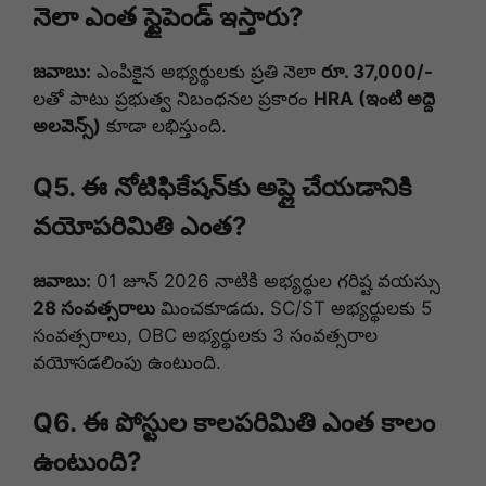
నెలా ఎంత స్టైపెండ్ ఇస్తారు?
జవాబు:
ఎంపికైన అభ్యర్థులకు ప్రతి నెలా
రూ. 37,000/-
లతో పాటు ప్రభుత్వ నిబంధనల ప్రకారం
HRA (ఇంటి అద్దె
అలవెన్స్)
కూడా లభిస్తుంది.
Q5. ఈ నోటిఫికేషన్‌కు అప్లై చేయడానికి
వయోపరిమితి ఎంత?
జవాబు:
01 జూన్ 2026 నాటికి అభ్యర్థుల గరిష్ట వయస్సు
28 సంవత్సరాలు
మించకూడదు. SC/ST అభ్యర్థులకు 5
సంవత్సరాలు, OBC అభ్యర్థులకు 3 సంవత్సరాల
వయోసడలింపు ఉంటుంది.
Q6. ఈ పోస్టుల కాలపరిమితి ఎంత కాలం
ఉంటుంది?