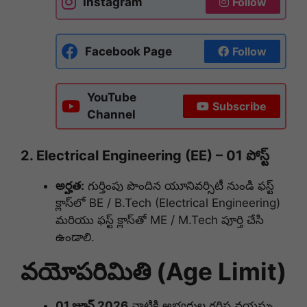
Instagram
Follow
Facebook Page
Follow
YouTube
Subscribe
Channel
2. Electrical Engineering (EE) – 01 పోస్ట్
అర్హత:
గుర్తింపు పొందిన యూనివర్సిటీ నుండి ఫస్ట్
క్లాస్‌లో BE / B.Tech (Electrical Engineering)
మరియు ఫస్ట్ క్లాస్‌తో ME / M.Tech పూర్తి చేసి
ఉండాలి
.
వయోపరిమితి (Age Limit)
01 జూన్ 2026
నాటికి అభ్యర్థుల గరిష్ట వయస్సు