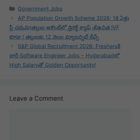
Categories
Government Jobs
AP Population Growth Scheme 2026: 18 ఏళ్లు
ఫ్రీ చదువు!తల్లుల అకౌంట్‌లో డైరెక్ట్ క్యాష్ 💰ఉచిత IVF
కూడా ! తల్లులకు 12 నెలల మ్యాటర్నిటీ లీవ్స్
S&P Global Recruitment 2026: Freshersకి
భారీ Software Engineer Jobs – Hyderabadలో
High Salaryతో Golden Opportunity!
Leave a Comment
Comment