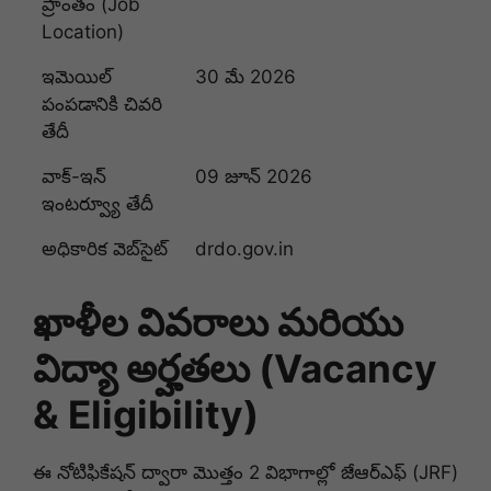
ప్రాంతం (Job
Location)
ఇమెయిల్
30 మే 2026
పంపడానికి చివరి
తేదీ
వాక్-ఇన్
09 జూన్ 2026
ఇంటర్వ్యూ తేదీ
అధికారిక వెబ్‌సైట్
drdo.gov.in
ఖాళీల వివరాలు మరియు
విద్యా అర్హతలు (Vacancy
& Eligibility)
ఈ నోటిఫికేషన్ ద్వారా మొత్తం 2 విభాగాల్లో జేఆర్‌ఎఫ్ (JRF)