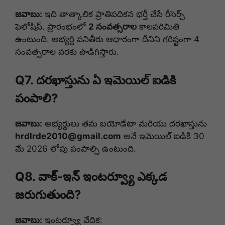
జవాబు:
ఇది తాత్కాలిక ప్రాతిపదికన భర్తీ చేసే రీసెర్చ్
ఫెలోషిప్. ప్రారంభంలో
2 సంవత్సరాల
కాలపరిమితి
ఉంటుంది. అభ్యర్థి పనితీరు ఆధారంగా దీనిని గరిష్టంగా 4
సంవత్సరాల వరకు పొడిగిస్తారు.
Q7. దరఖాస్తును ఏ ఇమెయిల్ ఐడికి
పంపాలి?
జవాబు:
అభ్యర్థులు తమ బయోడేటా మరియు దరఖాస్తును
hrdlrde2010@gmail.com
అనే ఇమెయిల్ ఐడికి 30
మే 2026 లోపు పంపాల్సి ఉంటుంది.
Q8. వాక్-ఇన్ ఇంటర్వ్యూ ఎక్కడ
జరుగుతుంది?
జవాబు:
ఇంటర్వ్యూ వేదిక: