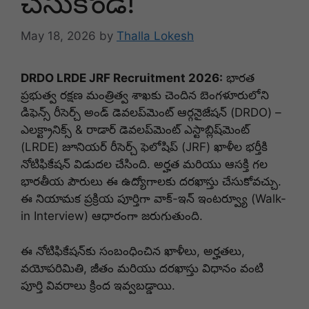
చేసుకోండి!
May 18, 2026
by
Thalla Lokesh
DRDO LRDE JRF Recruitment 2026:
భారత
ప్రభుత్వ రక్షణ మంత్రిత్వ శాఖకు చెందిన బెంగళూరులోని
డిఫెన్స్ రీసెర్చ్ అండ్ డెవలప్‌మెంట్ ఆర్గనైజేషన్ (DRDO) –
ఎలక్ట్రానిక్స్ & రాడార్ డెవలప్‌మెంట్ ఎస్టాబ్లిష్‌మెంట్
(LRDE) జూనియర్ రీసెర్చ్ ఫెలోషిప్ (JRF) ఖాళీల భర్తీకి
నోటిఫికేషన్ విడుదల చేసింది
.
అర్హత మరియు ఆసక్తి గల
భారతీయ పౌరులు ఈ ఉద్యోగాలకు దరఖాస్తు చేసుకోవచ్చు
.
ఈ నియామక ప్రక్రియ పూర్తిగా వాక్-ఇన్ ఇంటర్వ్యూ (Walk-
in Interview) ఆధారంగా జరుగుతుంది
.
ఈ నోటిఫికేషన్‌కు సంబంధించిన ఖాళీలు, అర్హతలు,
వయోపరిమితి, జీతం మరియు దరఖాస్తు విధానం వంటి
పూర్తి వివరాలు క్రింద ఇవ్వబడ్డాయి.