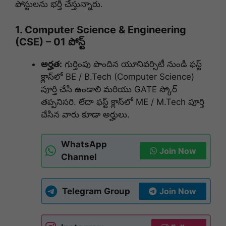
పోస్టులను భర్తీ చేస్తున్నారు
.
1. Computer Science & Engineering
(CSE) – 01 పోస్ట్
అర్హత:
గుర్తింపు పొందిన యూనివర్సిటీ నుండి ఫస్ట్
క్లాస్‌లో BE / B.Tech (Computer Science)
పూర్తి చేసి ఉండాలి మరియు GATE స్కోర్
తప్పనిసరి.
లేదా ఫస్ట్ క్లాస్‌లో ME / M.Tech పూర్తి
చేసిన వారు కూడా అర్హులు
.
WhatsApp
Join Now
Channel
Telegram Group
Join Now