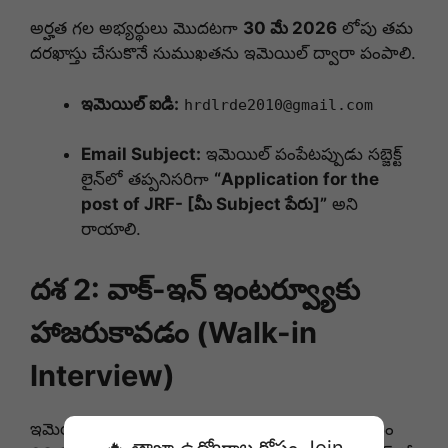
అర్హత గల అభ్యర్థులు మొదటగా
30 మే 2026
లోపు తమ
దరఖాస్తు చేసుకొనే సుముఖతను ఇమెయిల్ ద్వారా పంపాలి
.
ఇమెయిల్ ఐడి:
hrdlrde2010@gmail.com
Email Subject:
ఇమెయిల్ పంపేటప్పుడు సబ్జెక్ట్
లైన్‌లో తప్పనిసరిగా
“Application for the
post of JRF- [మీ Subject పేరు]”
అని
రాయాలి
.
దశ 2: వాక్-ఇన్ ఇంటర్వ్యూకు
హాజరుకావడం (Walk-in
Interview)
ఇమెయిల్ పంపిన అభ్యర్థులు
09 జూన్ 2026
ఉదయం