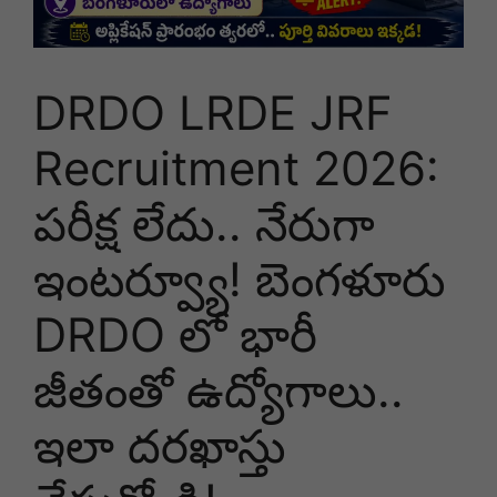
DRDO LRDE JRF
Recruitment 2026:
పరీక్ష లేదు.. నేరుగా
ఇంటర్వ్యూ! బెంగళూరు
DRDO లో భారీ
జీతంతో ఉద్యోగాలు..
ఇలా దరఖాస్తు