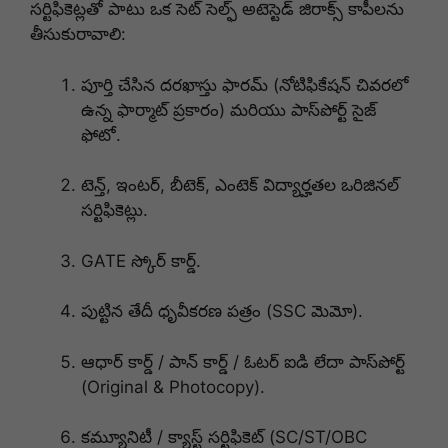
సర్టిఫికెట్లతో పాటు ఒక సెట్ సెల్ఫ్ అటెస్టెడ్ జిరాక్స్ కాపీలను
తీసుకురావాలి
:
పూర్తి చేసిన దరఖాస్తు ఫారమ్ (నోటిఫికేషన్ చివరలో
ఉన్న ఫార్మాట్ ప్రకారం) మరియు పాస్‌పోర్ట్ సైజ్
ఫోటో
.
టెన్త్, ఇంటర్, బీటెక్, ఎంటెక్ విద్యార్హతల ఒరిజినల్
సర్టిఫికెట్లు
.
GATE స్కోర్ కార్డ్
.
పుట్టిన తేదీ ధృవీకరణ పత్రం (SSC మెమో)
.
ఆధార్ కార్డ్ / పాన్ కార్డ్ / ఓటర్ ఐడి లేదా పాస్‌పోర్ట్
(Original & Photocopy)
.
కమ్యూనిటీ / క్యాస్ట్ సర్టిఫికెట్ (SC/ST/OBC