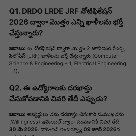
Q1. DRDO LRDE JRF నోటిఫికేషన్
2026 ద్వారా మొత్తం ఎన్ని ఖాళీలను భర్తీ
చేస్తున్నారు?
జవాబు:
ఈ నోటిఫికేషన్ ద్వారా మొత్తం 2 జూనియర్ రీసెర్చ్
ఫెలోషిప్ (JRF) ఖాళీలను భర్తీ చేస్తున్నారు (Computer
Science & Engineering – 1, Electrical Engineering
– 1).
Q2. ఈ ఉద్యోగాలకు దరఖాస్తు
చేసుకోవడానికి చివరి తేదీ ఎప్పుడు?
జవాబు:
అభ్యర్థులు తమ దరఖాస్తు చేసుకొనే సుముఖతను
(Willingness) ఇమెయిల్ ద్వారా పంపడానికి చివరి తేదీ
30 మే 2026
. వాక్-ఇన్ ఇంటర్వ్యూ
09 జూన్ 2026
న