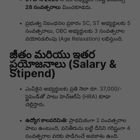
28 సంవత్సరాలు
మించకూడదు
.
ప్రభుత్వ నిబంధనల ప్రకారం SC, ST అభ్యర్థులకు 5
సంవత్సరాలు, OBC అభ్యర్థులకు 3 సంవత్సరాల
వయోసడలింపు (Age Relaxation) లభిస్తుంది
.
జీతం మరియు ఇతర
ప్రయోజనాలు (Salary &
Stipend)
ఎంపికైన అభ్యర్థులకు ప్రతి నెలా రూ.
37,000/-
స్టైపెండ్‌తో పాటు హెచ్‌ఆర్‌ఏ (HRA) కూడా
చెల్లిస్తారు
.
ఉద్యోగ కాలపరిమితి:
ప్రాథమికంగా 2 సంవత్సరాల
పాటు ఉంటుంది, పనితీరును బట్టి దీనిని గరిష్టంగా 4
సంవత్సరాల వరకు పొడిగించే అవకాశం ఉంది
.