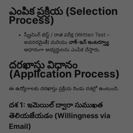
ఎంపిక ప్రక్రియ (Selection
Process)
స్క్రీనింగ్ టెస్ట్ / రాత పరీక్ష (Written Test –
అవసరమైతే) మరియు
వాక్-ఇన్ ఇంటర్వ్యూ
ఆధారంగా అభ్యర్థులను ఎంపిక చేస్తారు
.
దరఖాస్తు విధానం
(Application Process)
ఈ ఉద్యోగాలకు దరఖాస్తు ప్రక్రియ రెండు దశల్లో ఉంటుంది.
దశ 1: ఇమెయిల్ ద్వారా సుముఖత
తెలియజేయడం (Willingness via
Email)