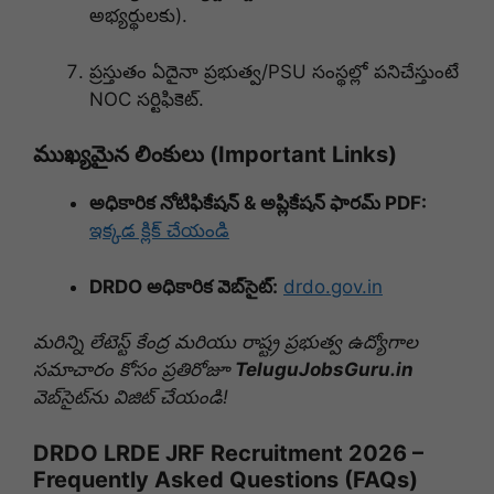
అభ్యర్థులకు)
.
ప్రస్తుతం ఏదైనా ప్రభుత్వ/PSU సంస్థల్లో పనిచేస్తుంటే
NOC సర్టిఫికెట్
.
ముఖ్యమైన లింకులు (Important Links)
అధికారిక నోటిఫికేషన్ & అప్లికేషన్ ఫారమ్ PDF:
ఇక్కడ క్లిక్ చేయండి
DRDO అధికారిక వెబ్‌సైట్:
drdo.gov.in
మరిన్ని లేటెస్ట్ కేంద్ర మరియు రాష్ట్ర ప్రభుత్వ ఉద్యోగాల
సమాచారం కోసం ప్రతిరోజూ
TeluguJobsGuru.in
వెబ్‌సైట్‌ను విజిట్ చేయండి!
DRDO LRDE JRF Recruitment 2026 –
Frequently Asked Questions (FAQs)