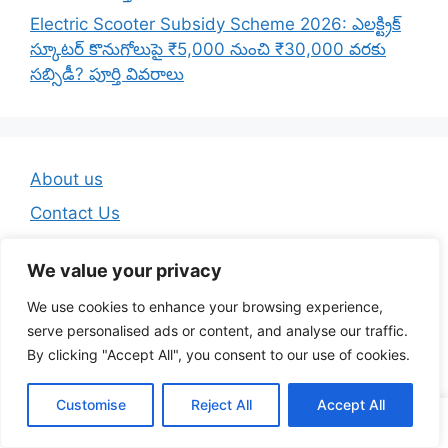
Electric Scooter Subsidy Scheme 2026: ఎలక్ట్రిక్
స్కూటర్ కొనుగోలుపై ₹5,000 నుంచి ₹30,000 వరకు
సబ్సిడీ? పూర్తి వివరాలు
About us
Contact Us
Disclaimer
We value your privacy
Privacy Policy
We use cookies to enhance your browsing experience,
Terms And Conditions
serve personalised ads or content, and analyse our traffic.
By clicking "Accept All", you consent to our use of cookies.
© 2026 Telugu Jobs Guru - Latest Telugu Job Updates
Customise
Reject All
Accept All
• Built with
GeneratePress
WA Channel
Telegram
YouTube
Insta
FB