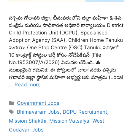
పశ్చిమ గోదావరి జిల్లా, భీమవరంలోని జిల్లా మహిళా & శిశు
సంక్షేమ మరియు సాధికారత అధికారి కార్యాలయం District
Child Protection Unit (DCPU), Specialised
Adoption Agency (SAA), Children Home Tanuku
మరియు One Stop Centre (OSC) Tanuku పరిధిలో
10 కాంట్రాక్ట్ పోస్టుల భర్తీ కోసం నోటిఫికేషన్ (File
No.1953007/A/2026) విడుదల చేసింది. ⚠️
ముఖ్యమైన గమనిక: ఈ పోస్టులలో చాలా వరకు పశ్చిమ
గోదావరి జిల్లా స్థానిక మహిళా అభ్యర్థులకు మాత్రమే (Local
…
Read more
Categories
Government Jobs
Tags
Bhimavaram Jobs
,
DCPU Recruitment
,
Mission Shakthi
,
Mission Vatsalya
,
West
Godavari Jobs