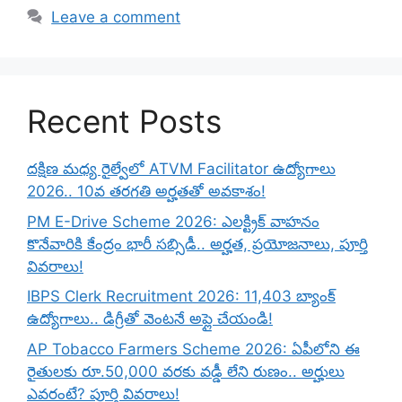
Leave a comment
Recent Posts
దక్షిణ మధ్య రైల్వేలో ATVM Facilitator ఉద్యోగాలు
2026.. 10వ తరగతి అర్హతతో అవకాశం!
PM E-Drive Scheme 2026: ఎలక్ట్రిక్ వాహనం
కొనేవారికి కేంద్రం భారీ సబ్సిడీ.. అర్హత, ప్రయోజనాలు, పూర్తి
వివరాలు!
IBPS Clerk Recruitment 2026: 11,403 బ్యాంక్
ఉద్యోగాలు.. డిగ్రీతో వెంటనే అప్లై చేయండి!
AP Tobacco Farmers Scheme 2026: ఏపీలోని ఈ
రైతులకు రూ.50,000 వరకు వడ్డీ లేని రుణం.. అర్హులు
ఎవరంటే? పూర్తి వివరాలు!