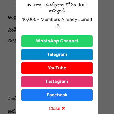
🔥 తాజా ఉద్యోగాల కోసం Join
ఇంటర్వ్యూ
అవ్వండి
ఆంధ్రప్రదేశ్ ప్రభుత్వ రిజర్వేషన్ నిబంధనలు వర్తిస్తాయి.
10,000+ Members Already Joined
🚀
ఎంపికైన విద్యార్థులకు లభించే సౌకర్యాలు
టిటిడి శిల్ప కళాశాలలో ఎంపికైన విద్యార్థులకు:
WhatsApp Channel
ఉచిత హాస్టల్
Telegram
ఉచిత భోజనం
ఉచిత విద్య
YouTube
ప్రత్యేక శిక్షణ
కోర్సు పూర్తి చేసిన తర్వాత రూ.1 లక్ష బ్యాంక్
Instagram
డిపాజిట్
Facebook
వంటి ప్రయోజనాలు అందిస్తారు.
Close ✖
అవసరమైన డాక్యుమెంట్లు