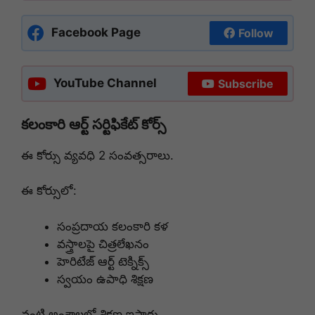
Facebook Page
Follow
YouTube Channel
Subscribe
కలంకారి ఆర్ట్ సర్టిఫికేట్ కోర్స్
ఈ కోర్సు వ్యవధి 2 సంవత్సరాలు.
ఈ కోర్సులో:
సంప్రదాయ కలంకారి కళ
వస్త్రాలపై చిత్రలేఖనం
హెరిటేజ్ ఆర్ట్ టెక్నిక్స్
స్వయం ఉపాధి శిక్షణ
వంటి అంశాలలో శిక్షణ ఇస్తారు.