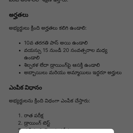
అర్హతలు
అభ్యర్థులు క్రింది అర్హతలు కలిగి ఉండాలి:
10వ తరగతి పాస్ అయి ఉండాలి
వయస్సు 15 నుండి 20 సంవత్సరాల మధ్య
ఉండాలి
శిల్పకళ లేదా డ్రాయింగ్‌పై ఆసక్తి ఉండాలి
అబ్బాయిలు మరియు అమ్మాయిలు ఇద్దరూ అర్హులు
ఎంపిక విధానం
అభ్యర్థులను క్రింది విధంగా ఎంపిక చేస్తారు:
రాత పరీక్ష
డ్రాయింగ్ టెస్ట్
గణితం & తెలుగు పరీక్ష