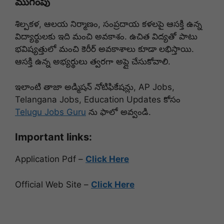
ముగింపు
శిల్పకళ, ఆలయ నిర్మాణం, సంప్రదాయ కళలపై ఆసక్తి ఉన్న
విద్యార్థులకు ఇది మంచి అవకాశం. ఉచిత విద్యతో పాటు
భవిష్యత్తులో మంచి కెరీర్ అవకాశాలు కూడా లభిస్తాయి.
ఆసక్తి ఉన్న అభ్యర్థులు త్వరగా అప్లై చేసుకోవాలి.
ఇలాంటి తాజా అడ్మిషన్ నోటిఫికేషన్లు, AP Jobs,
Telangana Jobs, Education Updates కోసం
Telugu Jobs Guru
ను ఫాలో అవ్వండి.
Important links:
Application Pdf –
Click Here
Official Web Site –
Click Here