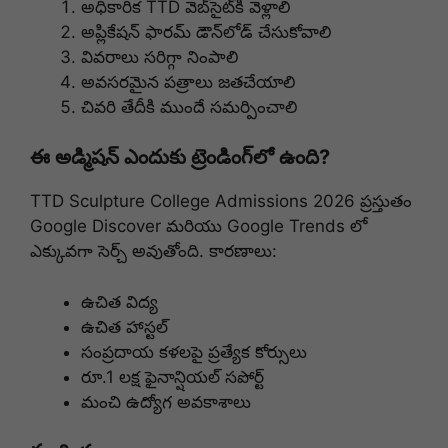
అధికారిక TTD వెబ్‌సైట్‌కి వెళ్లాలి
అప్లికేషన్ ఫారమ్ డౌన్‌లోడ్ చేసుకోవాలి
వివరాలు సరిగ్గా నింపాలి
అవసరమైన పత్రాలు జతచేయాలి
చివరి తేదీకి ముందే సమర్పించాలి
ఈ అడ్మిషన్ ఎందుకు ట్రెండింగ్‌లో ఉంది?
TTD Sculpture College Admissions 2026 ప్రస్తుతం
Google Discover మరియు Google Trends లో
ఎక్కువగా సెర్చ్ అవుతోంది. కారణాలు:
ఉచిత విద్య
ఉచిత హాస్టల్
సంప్రదాయ కళలపై ప్రత్యేక కోర్సులు
రూ.1 లక్ష ఫైనాన్షియల్ సపోర్ట్
మంచి ఉద్యోగ అవకాశాలు