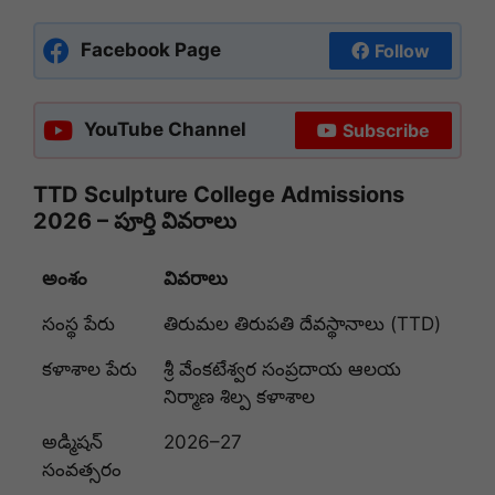
Facebook Page
Follow
YouTube Channel
Subscribe
TTD Sculpture College Admissions
2026 – పూర్తి వివరాలు
అంశం
వివరాలు
సంస్థ పేరు
తిరుమల తిరుపతి దేవస్థానాలు (TTD)
కళాశాల పేరు
శ్రీ వేంకటేశ్వర సంప్రదాయ ఆలయ
నిర్మాణ శిల్ప కళాశాల
అడ్మిషన్
2026–27
సంవత్సరం