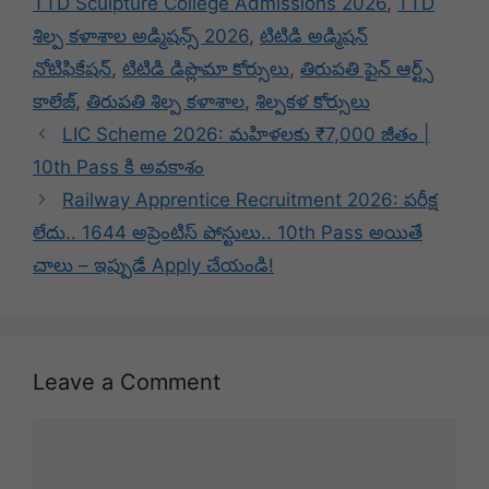
TTD Sculpture College Admissions 2026
,
TTD
శిల్ప కళాశాల అడ్మిషన్స్ 2026
,
టిటిడి అడ్మిషన్
నోటిఫికేషన్
,
టిటిడి డిప్లొమా కోర్సులు
,
తిరుపతి ఫైన్ ఆర్ట్స్
కాలేజ్
,
తిరుపతి శిల్ప కళాశాల
,
శిల్పకళ కోర్సులు
LIC Scheme 2026: మహిళలకు ₹7,000 జీతం |
10th Pass కి అవకాశం
Railway Apprentice Recruitment 2026: పరీక్ష
లేదు.. 1644 అప్రెంటిస్ పోస్టులు.. 10th Pass అయితే
చాలు – ఇప్పుడే Apply చేయండి!
Leave a Comment
Comment