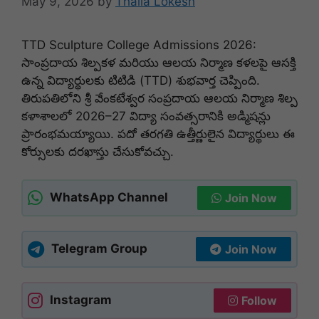
May 9, 2026
by
Thalla Lokesh
TTD Sculpture College Admissions 2026:
సాంప్రదాయ శిల్పకళ మరియు ఆలయ నిర్మాణ కళలపై ఆసక్తి
ఉన్న విద్యార్థులకు టిటిడి (TTD) శుభవార్త చెప్పింది.
తిరుపతిలోని శ్రీ వేంకటేశ్వర సంప్రదాయ ఆలయ నిర్మాణ శిల్ప
కళాశాలలో 2026–27 విద్యా సంవత్సరానికి అడ్మిషన్లు
ప్రారంభమయ్యాయి. పదో తరగతి ఉత్తీర్ణులైన విద్యార్థులు ఈ
కోర్సులకు దరఖాస్తు చేసుకోవచ్చు.
WhatsApp Channel
Join Now
Telegram Group
Join Now
Instagram
Follow