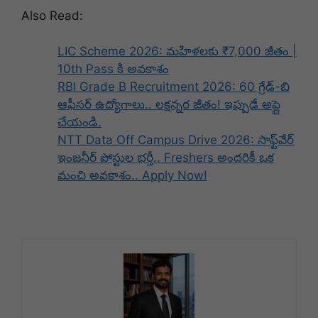
Also Read:
LIC Scheme 2026: మహిళలకు ₹7,000 జీతం |
10th Pass కి అవకాశం
RBI Grade B Recruitment 2026: 60 గ్రేడ్-బి
ఆఫీసర్ ఉద్యోగాలు.. లక్షన్నర జీతం! ఇప్పుడే అప్లై
చేయండి.
NTT Data Off Campus Drive 2026: సాఫ్ట్‌వేర్
ఇంజనీర్ పోస్టుల భర్తీ.. Freshers అందరికీ ఒక
మంచి అవకాశం.. Apply Now!