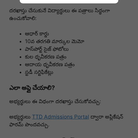
దరఖాస్తు చేసుకునే విద్యార్థులు ఈ పత్రాలు సిద్ధంగా
ఉంచుకోవాలి:
ఆధార్ కార్డు
10వ తరగతి మార్కుల మెమో
పాస్‌పోర్ట్ సైజ్ ఫోటోలు
కుల ధృవీకరణ పత్రం
ఆదాయ ధృవీకరణ పత్రం
స్టడీ సర్టిఫికేట్లు
ఎలా అప్లై చేయాలి?
అభ్యర్థులు ఈ విధంగా దరఖాస్తు చేసుకోవచ్చు:
అభ్యర్థులు
TTD Admissions Portal
ద్వారా అప్లికేషన్
ఫారమ్ పొందవచ్చు.