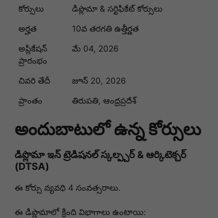
కోర్సులు
డిప్లొమా & సర్టిఫికేట్ కోర్సులు
అర్హత
10వ తరగతి ఉత్తీర్ణత
అప్లికేషన్
మే 04, 2026
ప్రారంభం
చివరి తేదీ
జూన్ 20, 2026
ప్రాంతం
తిరుపతి, ఆంధ్రప్రదేశ్
అందుబాటులో ఉన్న కోర్సులు
డిప్లొమా ఇన్ ట్రెడిషనల్ స్కల్ప్చర్ & ఆర్కిటెక్చర్
(DTSA)
ఈ కోర్సు వ్యవధి 4 సంవత్సరాలు.
ఈ డిప్లొమాలో క్రింది విభాగాలు ఉంటాయి: