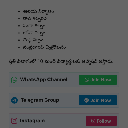
ఆలయ నిర్మాణం
రాతి శిల్పకళ
సుధా శిల్పం
లోహ శిల్పం
చెక్క శిల్పం
సంప్రదాయ చిత్రలేఖనం
ప్రతి విభాగంలో 10 మంది విద్యార్థులకు అడ్మిషన్ ఇస్తారు.
WhatsApp Channel
Join Now
Telegram Group
Join Now
Instagram
Follow