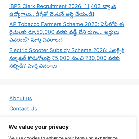
IBPS Clerk Recruitment 2026: 11,403 బ్యాంక్
ఉద్యోగాలు.. డిగ్రీతో వెంటనే అప్లై చేయండి!
AP Tobacco Farmers Scheme 2026: ఏపీలోని ఈ
రైతులకు రూ.50,000 వరకు వడ్డీ లేని రుణం.. అర్హులు
ఎవరంటే? పూర్తి వివరాలు!
Electric Scooter Subsidy Scheme 2026: ఎలక్ట్రిక్
స్కూటర్ కొనుగోలుపై ₹5,000 నుంచి ₹30,000 వరకు
సబ్సిడీ? పూర్తి వివరాలు
About us
Contact Us
Disclaimer
We value your privacy
Privacy Policy
We use cookies to enhance your browsing experience,