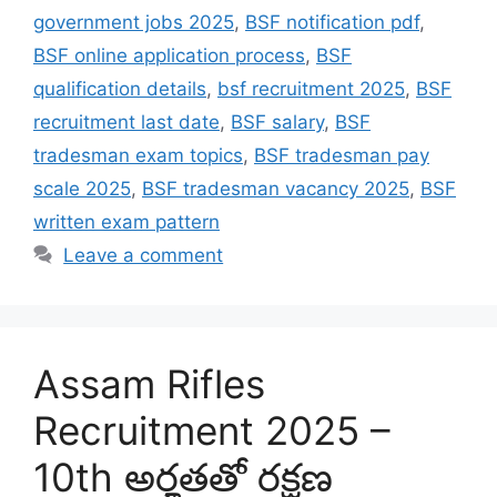
government jobs 2025
,
BSF notification pdf
,
BSF online application process
,
BSF
qualification details
,
bsf recruitment 2025
,
BSF
recruitment last date
,
BSF salary
,
BSF
tradesman exam topics
,
BSF tradesman pay
scale 2025
,
BSF tradesman vacancy 2025
,
BSF
written exam pattern
Leave a comment
Assam Rifles
Recruitment 2025 –
10th అర్హతతో రక్షణ