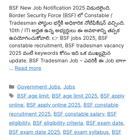
BSF New Job Notification 2025 విడుదలైంది.
Border Security Force (BSF) లో Constable /
Tradesman పోస్టుల భర్తీకి అధికారిక నోటిఫికేషన్ వచ్చింది.
10th / ITI అర్హత ఉన్న అభ్యర్థులు ఈ అవకాశాన్ని తప్పక
ఉపయోగించుకోవాలి. 👉 BSF jobs 2025, BSF
constable recruitment, BSF tradesman vacancy
2025 వంటి keywords కోసం ఇది ఒక ముఖ్యమైన
update. BSF Tradesman Job – ఎవరికీ ఈ Job బాగా
…
Read more
Categories
Government Jobs
,
Jobs
Tags
BSF age limit
,
BSF age limit 2025
,
BSF apply
online
,
BSF apply online 2025
,
BSF constable
recruitment 2025
,
BSF constable salary
,
BSF
eligibility
,
BSF eligibility criteria
,
BSF exam date
,
BSF exam date 2025
,
BSF exam syllabus
,
BSF