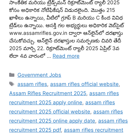
సాంకేతిక మరియు ట్రేడ్స్‌మన్ రిక్రూట్‌మెంట్ ర్యాలీ 2025
కోసం అధికారిక నోటిఫికేషన్ విడుదలైంది. మొత్తం 215
ఖాళీలు ఉన్నాయి, వీటిలో గ్రూప్ B మరియు C కింద వివిధ
ట్రేడ్‌లు ఉన్నాయి. ఆసక్తి గల అభ్యర్థులు అధికారిక వెబ్‌సైట్
www.assamrifles.gov.in ద్వారా ఆన్‌లైన్‌లో దరఖాస్తు
చేసుకోవచ్చు. ఆన్‌లైన్ దరఖాస్తుల సమర్పణకు చివరి తేదీ
2025 మార్చి 22. రిక్రూట్‌మెంట్ ర్యాలీ 2025 ఏప్రిల్ 3వ
లేదా 4వ వారంలో …
Read more
Categories
Government Jobs
Tags
assam rifles
,
assam rifles official website
,
Assam Rifles Recruitment 2025
,
assam rifles
recruitment 2025 apply online
,
assam rifles
recruitment 2025 official website
,
assam rifles
recruitment 2025 online apply date
,
assam rifles
recruitment 2025 pdf
,
assam rifles recruitment