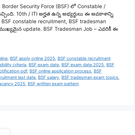
 Border Security Force (BSF) లో Constable /
చ్చింది. 10th / ITI అర్హత ఉన్న అభ్యర్థులు ఈ అవకాశాన్ని
, BSF constable recruitment, BSF tradesman
 ముఖ్యమైన update. BSF Tradesman Job – ఎవరికీ ఈ
line
,
BSF apply online 2025
,
BSF constable recruitment
ibility criteria
,
BSF exam date
,
BSF exam date 2025
,
BSF
tification pdf
,
BSF online application process
,
BSF
ruitment last date
,
BSF salary
,
BSF tradesman exam topics
,
acancy 2025
,
BSF written exam pattern