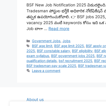
BSF New Job Notification 2025 విడుదలైంది.
Tradesman పోస్టుల భర్తీకి అధికారిక నోటిఫికేషన్ వ
తప్పక ఉపయోగించుకోవాలి. 👉 BSF jobs 2025
vacancy 2025 వంటి keywords కోసం ఇది ఒక
Job బాగా …
Read more
Categories
Government Jobs
,
Jobs
Tags
BSF age limit
,
BSF age limit 2025
,
BSF apply on
2025
,
BSF constable salary
,
BSF eligibility
,
BSF elig
exam syllabus
,
BSF government jobs 2025
,
BSF no
qualification details
,
bsf recruitment 2025
,
BSF rec
BSF tradesman pay scale 2025
,
BSF tradesman v
Leave a comment
About us