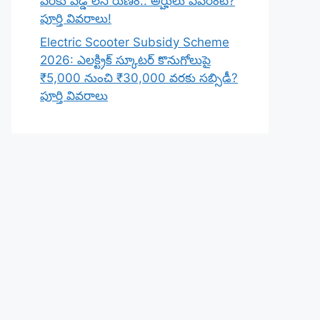
వరకు వడ్డీ లేని రుణం.. అర్హులు ఎవరంటే?
పూర్తి వివరాలు!
Electric Scooter Subsidy Scheme
2026: ఎలక్ట్రిక్ స్కూటర్ కొనుగోలుపై
₹5,000 నుంచి ₹30,000 వరకు సబ్సిడీ?
పూర్తి వివరాలు