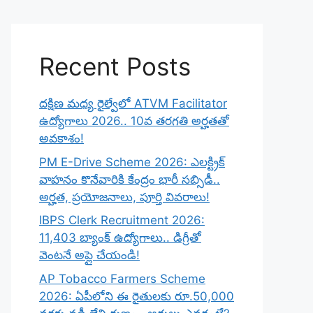
Recent Posts
దక్షిణ మధ్య రైల్వేలో ATVM Facilitator
ఉద్యోగాలు 2026.. 10వ తరగతి అర్హతతో
అవకాశం!
PM E-Drive Scheme 2026: ఎలక్ట్రిక్
వాహనం కొనేవారికి కేంద్రం భారీ సబ్సిడీ..
అర్హత, ప్రయోజనాలు, పూర్తి వివరాలు!
IBPS Clerk Recruitment 2026:
11,403 బ్యాంక్ ఉద్యోగాలు.. డిగ్రీతో
వెంటనే అప్లై చేయండి!
AP Tobacco Farmers Scheme
2026: ఏపీలోని ఈ రైతులకు రూ.50,000