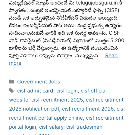
ఎడ్యుకేషనల్ న్యూస్ అందించే మీ telugujobsguru.in కి
స్వాగతం. సెంట్రల్ ఇండస్ట్రియల్ సెక్యూరిటీ ఫోర్స్ (CISF)
నుండి ఒక అద్భుతమైన నోటిఫికేషన్ విడుదల అయ్యింది.
కేవలం ఇంటర్మీడియట్ పాస్ అయి, కేంద్ర ప్రభుత్వ ఉద్యోగం
సాధించాలనుకునే వారికి ఇది ఒక సువర్ణ అవకాశం. CISF
హెడ్ కానిస్టేబుల్ (మినిస్టీరియల్) విభాగంలో మొత్తం 5,200
ఖాళీలను భర్తీ చేస్తున్నారు. ఈ ఉద్యోగానికి సంబంధించిన
పూర్తి వివరాలు ఇప్పుడు చూద్దాం. ముఖ్యమైన …
Read
more
Categories
Government Jobs
Tags
cisf admit card
,
cisf login
,
cisf official
website
,
cisf recruitment 2025
,
cisf recruitment
2025 notification pdf
,
cisf recruitment 2026
,
cisf
recruitment portal apply online
,
cisf recruitment
portal login
,
cisf salary
,
cisf tradesman