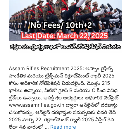
Assam Rifles Recruitment 2025: అస్సాం రైఫిల్స్
సాంకేతిక మరియు ట్రేడ్స్‌మన్ రిక్రూట్‌మెంట్ ర్యాలీ 2025
కోసం అధికారిక నోటిఫికేషన్ విడుదలైంది. మొత్తం 215
ఖాళీలు ఉన్నాయి, వీటిలో గ్రూప్ B మరియు C కింద వివిధ
ట్రేడ్‌లు ఉన్నాయి. ఆసక్తి గల అభ్యర్థులు అధికారిక వెబ్‌సైట్
www.assamrifles.gov.in ద్వారా ఆన్‌లైన్‌లో దరఖాస్తు
చేసుకోవచ్చు. ఆన్‌లైన్ దరఖాస్తుల సమర్పణకు చివరి తేదీ
2025 మార్చి 22. రిక్రూట్‌మెంట్ ర్యాలీ 2025 ఏప్రిల్ 3వ
లేదా 4వ వారంలో …
Read more