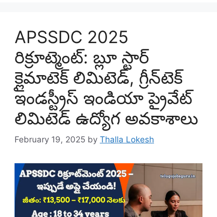
APSSDC 2025
రిక్రూట్మెంట్: బ్లూ స్టార్
క్లైమాటెక్ లిమిటెడ్, గ్రీన్‌టెక్
ఇండస్ట్రీస్ ఇండియా ప్రైవేట్
లిమిటెడ్ ఉద్యోగ అవకాశాలు
February 19, 2025
by
Thalla Lokesh