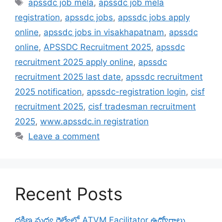
Tags
apssdc job mela
,
apssdc job mela
registration
,
apssdc jobs
,
apssdc jobs apply
online
,
apssdc jobs in visakhapatnam
,
apssdc
online
,
APSSDC Recruitment 2025
,
apssdc
recruitment 2025 apply online
,
apssdc
recruitment 2025 last date
,
apssdc recruitment
2025 notification
,
apssdc-registration login
,
cisf
recruitment 2025
,
cisf tradesman recruitment
2025
,
www.apssdc.in registration
Leave a comment
Recent Posts
దక్షిణ మధ్య రైల్వేలో ATVM Facilitator ఉద్యోగాలు