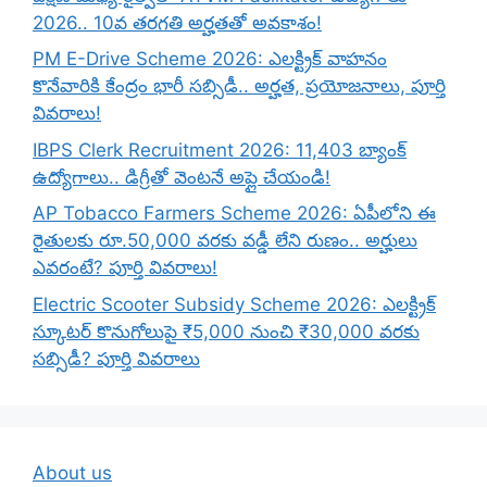
2026.. 10వ తరగతి అర్హతతో అవకాశం!
PM E-Drive Scheme 2026: ఎలక్ట్రిక్ వాహనం
కొనేవారికి కేంద్రం భారీ సబ్సిడీ.. అర్హత, ప్రయోజనాలు, పూర్తి
వివరాలు!
IBPS Clerk Recruitment 2026: 11,403 బ్యాంక్
ఉద్యోగాలు.. డిగ్రీతో వెంటనే అప్లై చేయండి!
AP Tobacco Farmers Scheme 2026: ఏపీలోని ఈ
రైతులకు రూ.50,000 వరకు వడ్డీ లేని రుణం.. అర్హులు
ఎవరంటే? పూర్తి వివరాలు!
Electric Scooter Subsidy Scheme 2026: ఎలక్ట్రిక్
స్కూటర్ కొనుగోలుపై ₹5,000 నుంచి ₹30,000 వరకు
సబ్సిడీ? పూర్తి వివరాలు
About us