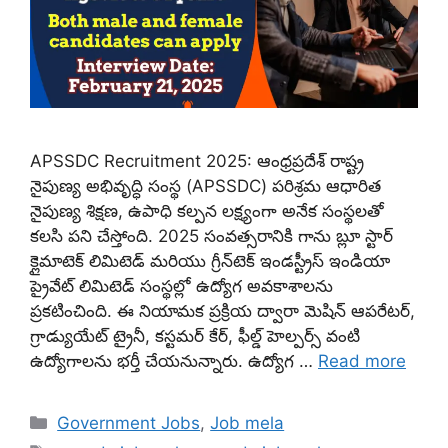
APSSDC Recruitment 2025: ఆంధ్రప్రదేశ్ రాష్ట్ర
నైపుణ్య అభివృద్ధి సంస్థ (APSSDC) పరిశ్రమ ఆధారిత
నైపుణ్య శిక్షణ, ఉపాధి కల్పన లక్ష్యంగా అనేక సంస్థలతో
కలసి పని చేస్తోంది. 2025 సంవత్సరానికి గాను బ్లూ స్టార్
క్లైమాటెక్ లిమిటెడ్ మరియు గ్రీన్‌టెక్ ఇండస్ట్రీస్ ఇండియా
ప్రైవేట్ లిమిటెడ్ సంస్థల్లో ఉద్యోగ అవకాశాలను
ప్రకటించింది. ఈ నియామక ప్రక్రియ ద్వారా మెషిన్ ఆపరేటర్,
గ్రాడ్యుయేట్ ట్రైనీ, కస్టమర్ కేర్, ఫీల్డ్ హెల్పర్స్ వంటి
ఉద్యోగాలను భర్తీ చేయనున్నారు. ఉద్యోగ …
Read more
Categories
Government Jobs
,
Job mela