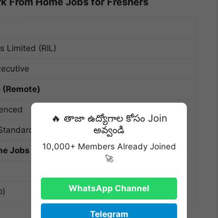
ork From Home Jobs for Freshers
es Limited (RIL)
ecutive
 (Remote)
ienced
🔥 తాజా ఉద్యోగాల కోసం Join
అవ్వండి
Standards
10,000+ Members Already Joined
ine Jobs form Home No Investment)
🚀
WhatsApp Channel
p)
Telegram