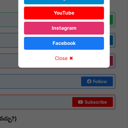
YouTube
Join Now
Instagram
Join Now
Facebook
Close ✖
Follow
Follow
Subscribe
వచ్చు?)