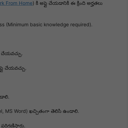
ork From Home
) కి అప్లై చేయడానికి ఈ క్రింది అర్హతలు
ss (Minimum basic knowledge required).
ై చేయవచ్చు.
లై చేయవచ్చు.
ాలి.
, MS Word) ఖచ్చితంగా తెలిసి ఉండాలి.
రిగణిస్తారు.