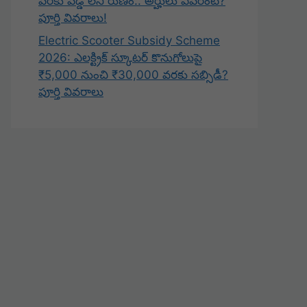
వరకు వడ్డీ లేని రుణం.. అర్హులు ఎవరంటే?
పూర్తి వివరాలు!
Electric Scooter Subsidy Scheme
2026: ఎలక్ట్రిక్ స్కూటర్ కొనుగోలుపై
₹5,000 నుంచి ₹30,000 వరకు సబ్సిడీ?
పూర్తి వివరాలు