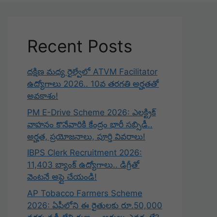
Recent Posts
దక్షిణ మధ్య రైల్వేలో ATVM Facilitator
ఉద్యోగాలు 2026.. 10వ తరగతి అర్హతతో
అవకాశం!
PM E-Drive Scheme 2026: ఎలక్ట్రిక్
వాహనం కొనేవారికి కేంద్రం భారీ సబ్సిడీ..
అర్హత, ప్రయోజనాలు, పూర్తి వివరాలు!
IBPS Clerk Recruitment 2026:
11,403 బ్యాంక్ ఉద్యోగాలు.. డిగ్రీతో
వెంటనే అప్లై చేయండి!
AP Tobacco Farmers Scheme
2026: ఏపీలోని ఈ రైతులకు రూ.50,000