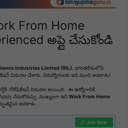
Work From Home
perienced అప్లై చేసుకోండి
ance Industries Limited (RIL)
, భారతదేశంలోని
ికేషన్ విడుదల చేశారు. నిరుద్యోగులకు ఇది మంచి అవకాశం!
ర్తీకి నోటిఫికేషన్ విడుదల అయింది . ఈ ఉద్యోగానికి
pply చేసుకోవచ్చు. ముఖ్యంగా ఇది
Work From Home
అద్భుతమైన అవకాశం .
Join Now