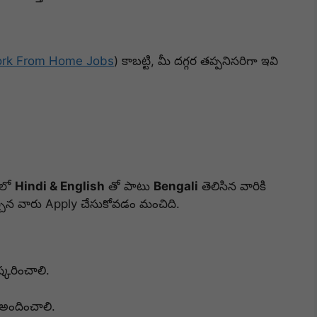
rk From Home Jobs
) కాబట్టి, మీ దగ్గర తప్పనిసరిగా ఇవి
 లో
Hindi & English
తో పాటు
Bengali
తెలిసిన వారికి
ా వచ్చిన వారు Apply చేసుకోవడం మంచిది.
కరించాలి.
 అందించాలి.