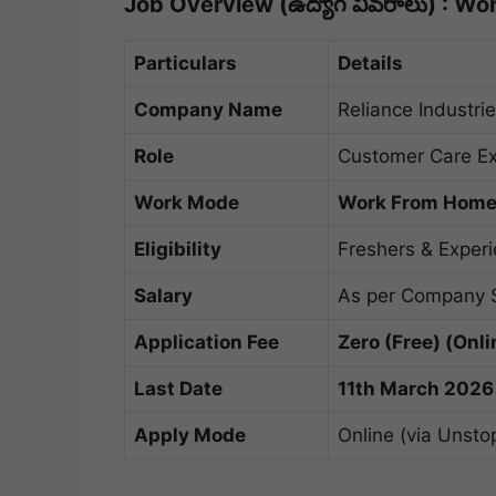
Job Overview (ఉద్యోగ వివరాలు) : W
Particulars
Details
Company Name
Reliance Industri
Role
Customer Care Ex
Work Mode
Work From Home
Eligibility
Freshers & Exper
Salary
As per Company 
Application Fee
Zero (Free) (Onl
Last Date
11th March 2026
Apply Mode
Online (via Unsto