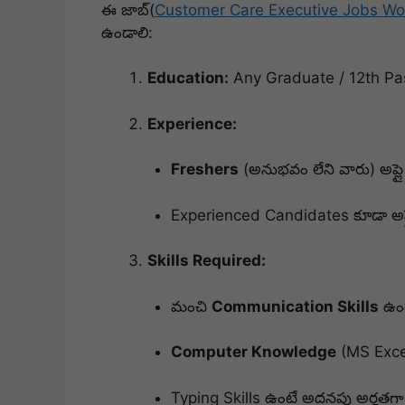
ఈ జాబ్(
Customer Care Executive Jobs W
ఉండాలి:
Education:
Any Graduate / 12th Pa
Experience:
Freshers
(అనుభవం లేని వారు) అప్ల
Experienced Candidates కూడా అప్
Skills Required:
మంచి
Communication Skills
ఉండ
Computer Knowledge
(MS Excel
Typing Skills ఉంటే అదనపు అర్హతగా ప