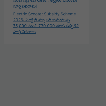
వరకు వడ్డీ లేని రుణం.. అర్హులు ఎవరంటే?
పూర్తి వివరాలు!
Electric Scooter Subsidy Scheme
2026: ఎలక్ట్రిక్ స్కూటర్ కొనుగోలుపై
₹5,000 నుంచి ₹30,000 వరకు సబ్సిడీ?
పూర్తి వివరాలు