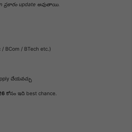
on ప్రకారం update అవుతాయి.
 / BCom / BTech etc.)
pply చేయవచ్చు
26
కోసం ఇది best chance.