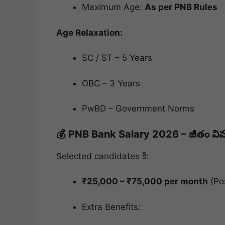
Maximum Age:
As per PNB Rules
Age Relaxation:
SC / ST – 5 Years
OBC – 3 Years
PwBD – Government Norms
💰 PNB Bank Salary 2026 – జీతం వి
Selected candidates కి:
₹25,000 – ₹75,000 per month
(Po
Extra Benefits: