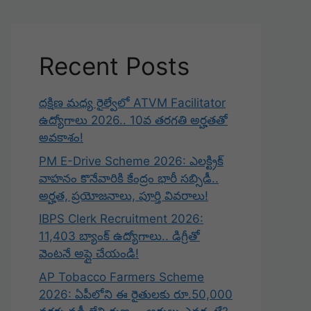
Recent Posts
దక్షిణ మధ్య రైల్వేలో ATVM Facilitator
ఉద్యోగాలు 2026.. 10వ తరగతి అర్హతతో
అవకాశం!
PM E-Drive Scheme 2026: ఎలక్ట్రిక్
వాహనం కొనేవారికి కేంద్రం భారీ సబ్సిడీ..
అర్హత, ప్రయోజనాలు, పూర్తి వివరాలు!
IBPS Clerk Recruitment 2026:
11,403 బ్యాంక్ ఉద్యోగాలు.. డిగ్రీతో
వెంటనే అప్లై చేయండి!
AP Tobacco Farmers Scheme
2026: ఏపీలోని ఈ రైతులకు రూ.50,000