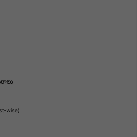
వరాలు
st-wise)