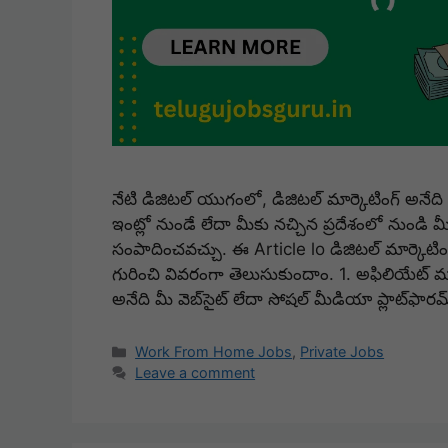
నేటి డిజిటల్ యుగంలో, డిజిటల్ మార్కెటింగ్ అనేద
ఇంట్లో నుండే లేదా మీకు నచ్చిన ప్రదేశంలో నుండి 
సంపాదించవచ్చు. ఈ Article lo డిజిటల్ మార్కెటి
గురించి వివరంగా తెలుసుకుందాం. 1. అఫిలియేట్ మార
అనేది మీ వెబ్‌సైట్ లేదా సోషల్ మీడియా ప్లాట్‌ఫా
Categories
Work From Home Jobs
,
Private Jobs
Leave a comment