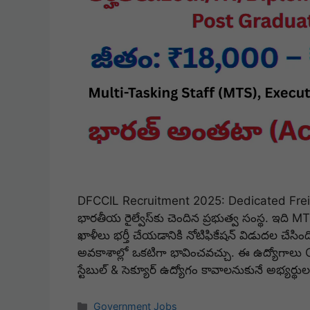
DFCCIL Recruitment 2025: Dedicated Freig
భారతీయ రైల్వేస్‌కు చెందిన ప్రభుత్వ సంస్థ. ఇద
ఖాళీలు భర్తీ చేయడానికి నోటిఫికేషన్ విడుదల చేస
అవకాశాల్లో ఒకటిగా భావించవచ్చు. ఈ ఉద్యోగాలు C
స్టేబుల్ & సెక్యూర్ ఉద్యోగం కావాలనుకునే అభ్యర్థ
Categories
Government Jobs