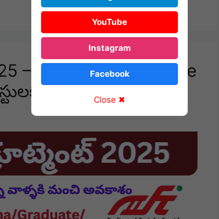
YouTube
Instagram
 2025 – 642 MTS, Executive
Facebook
టులకు అప్లై చేయండి! 🚆
Close ✖