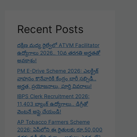
Recent Posts
దక్షిణ మధ్య రైల్వేలో ATVM Facilitator
ఉద్యోగాలు 2026.. 10వ తరగతి అర్హతతో
అవకాశం!
PM E-Drive Scheme 2026: ఎలక్ట్రిక్
వాహనం కొనేవారికి కేంద్రం భారీ సబ్సిడీ..
అర్హత, ప్రయోజనాలు, పూర్తి వివరాలు!
IBPS Clerk Recruitment 2026:
11,403 బ్యాంక్ ఉద్యోగాలు.. డిగ్రీతో
వెంటనే అప్లై చేయండి!
AP Tobacco Farmers Scheme
2026: ఏపీలోని ఈ రైతులకు రూ.50,000