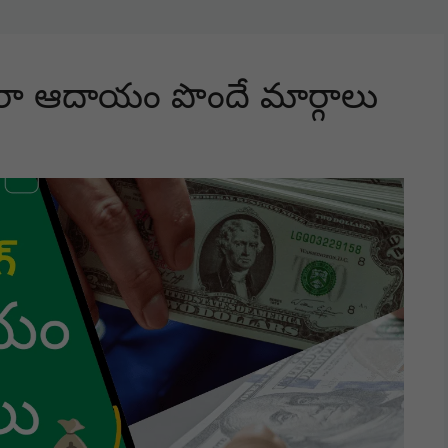
వారా ఆదాయం పొందే మార్గాలు