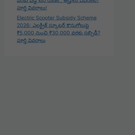
వరకు వడ్డీ లేని రుణం.. అర్హులు ఎవరంటే?
పూర్తి వివరాలు!
Electric Scooter Subsidy Scheme
2026: ఎలక్ట్రిక్ స్కూటర్ కొనుగోలుపై
₹5,000 నుంచి ₹30,000 వరకు సబ్సిడీ?
పూర్తి వివరాలు