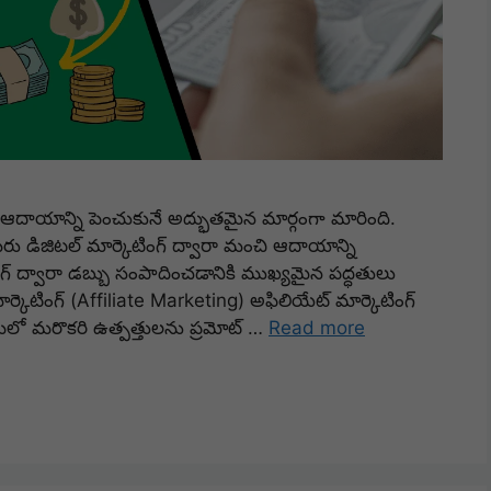
ి ఆదాయాన్ని పెంచుకునే అద్భుతమైన మార్గంగా మారింది.
మీరు డిజిటల్ మార్కెటింగ్ ద్వారా మంచి ఆదాయాన్ని
ంగ్ ద్వారా డబ్బు సంపాదించడానికి ముఖ్యమైన పద్ధతులు
్కెటింగ్ (Affiliate Marketing) అఫిలియేట్ మార్కెటింగ్
రమ్‌లో మరొకరి ఉత్పత్తులను ప్రమోట్ …
Read more