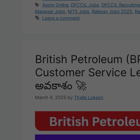
Tags
Apply Online
,
DFCCIL Jobs
,
DFCCIL Recruitme
Manager Jobs
,
MTS Jobs
,
Railway Jobs 2025
,
Ra
Leave a comment
British Petroleum (B
Customer Service L
అవకాశం 🚀
March 4, 2025
by
Thalla Lokesh