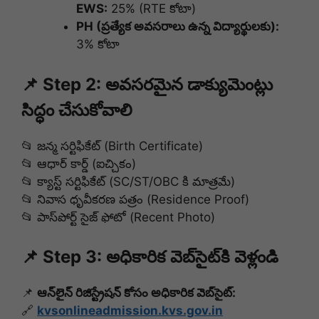
EWS:
25% (RTE కోటా)
PH (ప్రత్యేక అవసరాలు ఉన్న విద్యార్థులకు):
3% కోటా
📌
Step
2: అవసరమైన డాక్యుమెంట్లు
సిద్ధం చేసుకోవాలి
📂 జన్మ సర్టిఫికేట్ (Birth Certificate)
📂 ఆధార్ కార్డ్ (ఐచ్చికం)
📂 క్యాస్ట్ సర్టిఫికేట్ (SC/ST/OBC కి మాత్రమే)
📂 నివాస ధృవీకరణ పత్రం (Residence Proof)
📂 పాస్‌పోర్ట్ సైజ్ ఫోటో (Recent Photo)
📌 Step 3: అధికారిక వెబ్‌సైట్‌కి వెళ్లండి
📌
ఆన్‌లైన్ రిజిస్ట్రేషన్ కోసం అధికారిక వెబ్‌సైట్:
🔗
kvsonlineadmission.kvs.gov.in