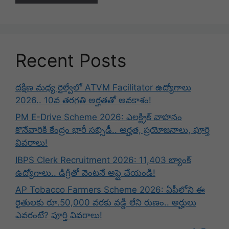
Recent Posts
దక్షిణ మధ్య రైల్వేలో ATVM Facilitator ఉద్యోగాలు
2026.. 10వ తరగతి అర్హతతో అవకాశం!
PM E-Drive Scheme 2026: ఎలక్ట్రిక్ వాహనం
కొనేవారికి కేంద్రం భారీ సబ్సిడీ.. అర్హత, ప్రయోజనాలు, పూర్తి
వివరాలు!
IBPS Clerk Recruitment 2026: 11,403 బ్యాంక్
ఉద్యోగాలు.. డిగ్రీతో వెంటనే అప్లై చేయండి!
AP Tobacco Farmers Scheme 2026: ఏపీలోని ఈ
రైతులకు రూ.50,000 వరకు వడ్డీ లేని రుణం.. అర్హులు
ఎవరంటే? పూర్తి వివరాలు!