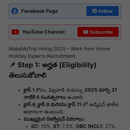
Facebook Page
Follow
YouTube Channel
Subscribe
MakeMyTrip Hiring 2025 – Work from Home
Holiday Experts Recruitment
📌 Step 1: అర్హత (Eligibility)
తెలుసుకోవాలి
క్లాస్ 1
కోసం, పిల్లవాడి వయస్సు
2025 మార్చి 31
నాటికి 6 సంవత్సరాలు
ఉండాలి.
క్లాస్ 6, క్లాస్ 9 మరియు క్లాస్ 11
లో అడ్మిషన్ ఖాళీల
ఆధారంగా ఉంటుంది.
ముఖ్యమైన రిజర్వేషన్ వివరాలు:
SC:
15%,
ST:
7.5%,
OBC (NCL):
27%,