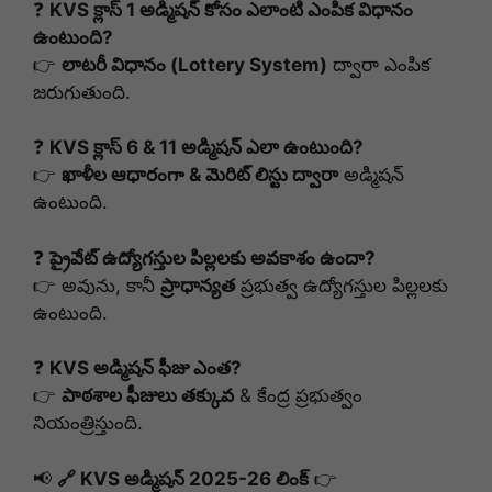
❓
KVS క్లాస్ 1 అడ్మిషన్ కోసం ఎలాంటి ఎంపిక విధానం
ఉంటుంది?
👉
లాటరీ విధానం (Lottery System)
ద్వారా ఎంపిక
జరుగుతుంది.
❓
KVS క్లాస్ 6 & 11 అడ్మిషన్ ఎలా ఉంటుంది?
👉
ఖాళీల ఆధారంగా & మెరిట్ లిస్టు ద్వారా
అడ్మిషన్
ఉంటుంది.
❓
ప్రైవేట్ ఉద్యోగస్తుల పిల్లలకు అవకాశం ఉందా?
👉 అవును, కానీ
ప్రాధాన్యత
ప్రభుత్వ ఉద్యోగస్తుల పిల్లలకు
ఉంటుంది.
❓
KVS అడ్మిషన్ ఫీజు ఎంత?
👉
పాఠశాల ఫీజులు తక్కువ
& కేంద్ర ప్రభుత్వం
నియంత్రిస్తుంది.
📢
🔗 KVS అడ్మిషన్ 2025-26 లింక్
👉