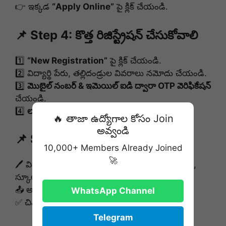
👉 ఇక్కడ
“Apply Online”
పై క్లిక్ చేయండి.
📌 Step 4: కొత్త రిజిస్ట్రేషన్ చేసుకోవాలి
1️⃣
“New Registration”
పై క్లిక్ చేయండి.
2️⃣ విద్యార్థి పేరు, తల్లిదండ్రుల వివరాలు నమోదు చేయండి.
3️⃣
మొబైల్ నంబర్ & ఇమెయిల్ ఐడి ద్వారా OTP వెరిఫికేషన్
చేయండి.
4️⃣
లాగిన్ అయ్యి అప్లికేషన్ ఫారమ్ నింపండి.
🔥 తాజా ఉద్యోగాల కోసం Join
అవ్వండి
📌 Step 5: అప్లికేషన్ ఫారమ్ నింపడం
10,000+ Members Already Joined
🚀
🖊 విద్యార్థి వ్యక్తిగత సమాచారం, తల్లిదండ్రుల వివరాలు,
స్కూల్ ప్రాధాన్యత ఇవ్వండి.
📤 అవసరమైన డాక్యుమెంట్లు అప్‌లోడ్ చేయండి.
WhatsApp Channel
✅ చివరిగా ఫామ్ సబ్మిట్ చేయండి.
Telegram