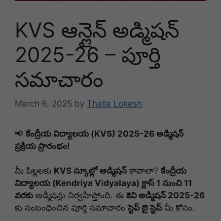
KVS ఆన్లైన్ అడ్మిషన్
2025-26 – పూర్తి
సమాచారం
March 6, 2025
by
Thalla Lokesh
📢
కేంద్రీయ విద్యాలయ (KVS) 2025-26 అడ్మిషన్
ప్రక్రియ ప్రారంభం!
మీ పిల్లలకు
KVS స్కూల్లో అడ్మిషన్
కావాలా?
కేంద్రీయ
విద్యాలయ (Kendriya Vidyalaya) క్లాస్ 1 నుంచి 11
వరకు
అడ్మిషన్లు నిర్వహిస్తోంది. ఈ
కెవి అడ్మిషన్ 2025-26
కు సంబంధించిన పూర్తి సమాచారం
స్టెప్ బై స్టెప్
మీ కోసం.