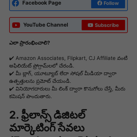
Facebook Page
Follow
YouTube Channel
Subscribe
ఎలా ప్రారంభించాలి?
✔️ Amazon Associates, Flipkart, CJ Affiliate వంటి
అఫిలియేట్ ప్రోగ్రామ్‌లలో చేరండి.
✔️ మీ బ్లాగ్, యూట్యూబ్ లేదా సోషల్ మీడియా ద్వారా
ఉత్పత్తులను ప్రమోట్ చేయండి.
✔️ వినియోగదారులు మీ లింక్ ద్వారా కొనుగోలు చేస్తే, మీరు
కమిషన్ పొందుతారు.
2. ఫ్రీలాన్స్ డిజిటల్
మార్కెటింగ్ సేవలు