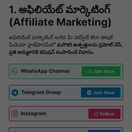
1. అఫిలియేట్ మార్కెటింగ్
(Affiliate Marketing)
అఫిలియేట్ మార్కెటింగ్ అనేది మీ వెబ్‌సైట్ లేదా సోషల్
మీడియా ప్లాట్‌ఫారమ్‌లో
మరొకరి ఉత్పత్తులను ప్రమోట్ చేసి,
ప్రతి అమ్మకానికి కమిషన్ సంపాదించే విధానం
.
WhatsApp Channel
Join Now
Telegram Group
Join Now
Instagram
Follow