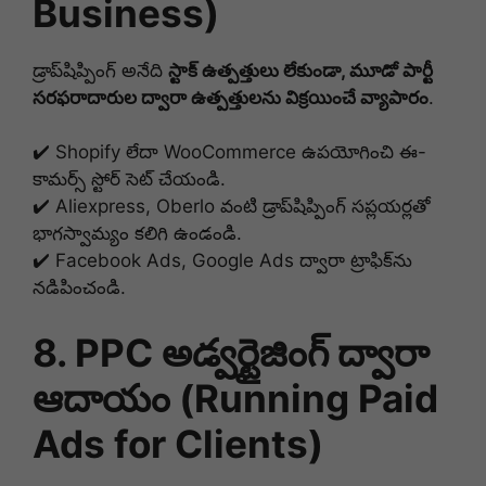
Business)
డ్రాప్‌షిప్పింగ్ అనేది
స్టాక్ ఉత్పత్తులు లేకుండా, మూడో పార్టీ
సరఫరాదారుల ద్వారా ఉత్పత్తులను విక్రయించే వ్యాపారం
.
✔️ Shopify లేదా WooCommerce ఉపయోగించి ఈ-
కామర్స్ స్టోర్ సెట్ చేయండి.
✔️ Aliexpress, Oberlo వంటి డ్రాప్‌షిప్పింగ్ సప్లయర్లతో
భాగస్వామ్యం కలిగి ఉండండి.
✔️ Facebook Ads, Google Ads ద్వారా ట్రాఫిక్‌ను
నడిపించండి.
8. PPC అడ్వర్టైజింగ్ ద్వారా
ఆదాయం (Running Paid
Ads for Clients)