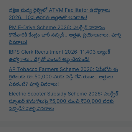
దక్షిణ మధ్య రైల్వేలో ATVM Facilitator ఉద్యోగాలు
2026.. 10వ తరగతి అర్హతతో అవకాశం!
PM E-Drive Scheme 2026: ఎలక్ట్రిక్ వాహనం
కొనేవారికి కేంద్రం భారీ సబ్సిడీ.. అర్హత, ప్రయోజనాలు, పూర్తి
వివరాలు!
IBPS Clerk Recruitment 2026: 11,403 బ్యాంక్
ఉద్యోగాలు.. డిగ్రీతో వెంటనే అప్లై చేయండి!
AP Tobacco Farmers Scheme 2026: ఏపీలోని ఈ
రైతులకు రూ.50,000 వరకు వడ్డీ లేని రుణం.. అర్హులు
ఎవరంటే? పూర్తి వివరాలు!
Electric Scooter Subsidy Scheme 2026: ఎలక్ట్రిక్
స్కూటర్ కొనుగోలుపై ₹5,000 నుంచి ₹30,000 వరకు
సబ్సిడీ? పూర్తి వివరాలు