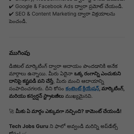
✔️ Google & Facebook Ads ద్వారా ప్రమోట్ చేయండి.
✔️ SEO & Content Marketing ద్వారా విక్రయాలను
పెంచండి.
ముగింపు
డిజిటల్ మార్కెటింగ్ ద్వారా ఆదాయం పొందడానికి అనేక
మార్గాలు ఉన్నాయి. మీరు ఏదైనా
ఒక్క రంగాన్ని ఎంచుకుని
దానిపై కష్టపడి పని చేస్తే
, మీరు మంచి ఆదాయాన్ని
సంపాదించగలరు. దీని కోసం
కంటెంట్ క్రియేషన్
, మార్కెటింగ్,
మరియు కన్వర్షన్ స్ట్రాటజీలు
ముఖ్యమైనవి.
🚀
మీకు ఏ మార్గం ఎక్కువగా నచ్చింది? కామెంట్ చేయండి!
Tech Jobs Guru
ని ఫాలో అవ్వండి మరిన్ని అప్‌డేట్స్
కోసం! ✅