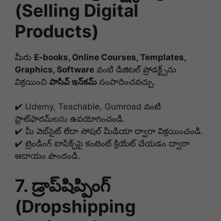
(Selling Digital
Products)
మీరు
E-books, Online Courses, Templates,
Graphics, Software
వంటి డిజిటల్ ప్రోడక్ట్స్‌ను
విక్రయించి
పాసివ్ ఇన్‌కమ్
సంపాదించవచ్చు.
✔️ Udemy, Teachable, Gumroad వంటి
ప్లాట్‌ఫారమ్‌లను ఉపయోగించండి.
✔️ మీ వెబ్‌సైట్ లేదా సోషల్ మీడియా ద్వారా విక్రయించండి.
✔️ ట్రెండింగ్ టాపిక్స్‌పై కంటెంట్ క్రియేట్ చేయడం ద్వారా
ఆదాయం పొందండి.
7. డ్రాప్‌షిప్పింగ్
(Dropshipping