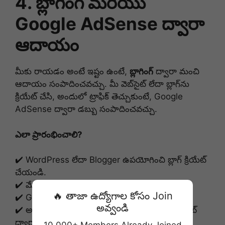
4. బ్లాగింగ్ మరియు
Google AdSense ద్వారా
ఆదాయం
మీకు రాయడం అంటే ఇష్టం ఉంటే,
బ్లాగింగ్
ద్వారా మంచి
ఆదాయం సంపాదించవచ్చు. మీ వెబ్‌సైట్ లేదా బ్లాగ్‌ను
క్రియేట్ చేసి, అందులో ట్రాఫిక్ తెచ్చుకుంటే, Google
AdSense ద్వారా డబ్బు సంపాదించవచ్చు.
ఎలా ప్రారంభించాలి?
✔️ WordPress లేదా Blogger ఉపయోగించి బ్లాగ్ క్రియేట్
చేయండి.
✔️ మేలైన కంటెంట్ రాసి ట్రాఫిక్ పెంచండి.
🔥 తాజా ఉద్యోగాల కోసం Join
✔️ Google AdSense ద్వారా యాడ్స్ అమర్చండి.
అవ్వండి
✔️ అఫిలియేట్ మార్కెటింగ్ మరియు స్పాన్సర్‌డ్ కంటెంట్
ద్వారా కూడా ఆదాయం పొందవచ్చు.