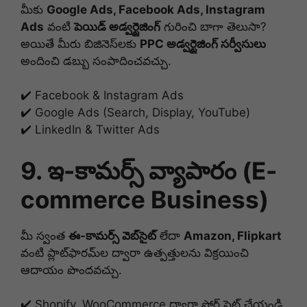
మీకు
Google Ads, Facebook Ads, Instagram
Ads
వంటి
పెయిడ్ అడ్వర్టైజింగ్
గురించి బాగా తెలుసా?
అయితే మీరు బిజినెస్‌లకు
PPC అడ్వర్టైజింగ్ సర్వీసులు
అందించి డబ్బు సంపాదించవచ్చు.
✔️ Facebook & Instagram Ads
✔️ Google Ads (Search, Display, YouTube)
✔️ LinkedIn & Twitter Ads
9. ఇ-కామర్స్ వ్యాపారం (E-
commerce Business)
మీ స్వంత
ఈ-కామర్స్ వెబ్‌సైట్
లేదా
Amazon, Flipkart
వంటి ప్లాట్‌ఫారమ్‌ల ద్వారా ఉత్పత్తులను విక్రయించి
ఆదాయం పొందవచ్చు.
✔️ Shopify, WooCommerce ద్వారా స్టోర్ సెట్ చేయండి.