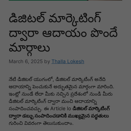
డిజిటల్ మార్కెటింగ్
ద్వారా ఆదాయం పొందే
మార్గాలు
March 6, 2025
by
Thalla Lokesh
నేటి డిజిటల్ యుగంలో, డిజిటల్ మార్కెటింగ్ అనేది
ఆదాయాన్ని పెంచుకునే అద్భుతమైన మార్గంగా మారింది.
ఇంట్లో నుండే లేదా మీకు నచ్చిన ప్రదేశంలో నుండి మీరు
డిజిటల్ మార్కెటింగ్ ద్వారా మంచి ఆదాయాన్ని
సంపాదించవచ్చు. ఈ Article lo
డిజిటల్ మార్కెటింగ్
ద్వారా డబ్బు సంపాదించడానికి ముఖ్యమైన పద్ధతులు
గురించి వివరంగా తెలుసుకుందాం.