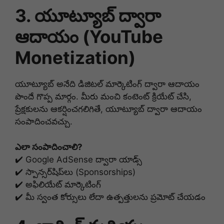
3. యూట్యూబ్ ద్వారా
ఆదాయం (YouTube
Monetization)
యూట్యూబ్ అనేది డిజిటల్ మార్కెటింగ్ ద్వారా ఆదాయం
పొందే గొప్ప మార్గం. మీరు మంచి కంటెంట్ క్రియేట్ చేసి,
ప్రేక్షకులను ఆకర్షించగలిగితే, యూట్యూబ్ ద్వారా ఆదాయం
సంపాదించవచ్చు.
ఎలా సంపాదించాలి?
✔️ Google AdSense ద్వారా యాడ్స్
✔️ స్పాన్సర్‌షిప్‌లు (Sponsorships)
✔️ అఫిలియేట్ మార్కెటింగ్
✔️ మీ స్వంత కోర్సులు లేదా ఉత్పత్తులను ప్రమోట్ చేయడం