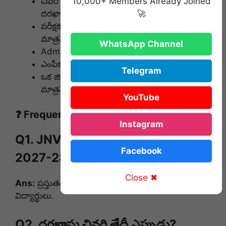
చివరి తేదీ వరకు వేచి ఉండకుండా ముందుగానే
10,000+ Members Already Joined
దరఖాస్తు చేయండి.
🚀
పరీక్షకు
Blue లేదా Black Ball Point Pen
మాత్రమే ఉపయోగించాలి.
WhatsApp Channel
Admit Card లేకుండా పరీక్షకు అనుమతి ఉండదు.
ఎంపిక పూర్తిగా మెరిట్ ఆధారంగా ఉంటుంది.
Telegram
ఒక జిల్లాకు చెందిన విద్యార్థి అదే జిల్లాలోని JNVకి
మాత్రమే దరఖాస్తు చేయాలి.
YouTube
❓ Frequently Asked Questions (FAQs)
Instagram
Q1. JNVST Class 6 Admission
Facebook
2027-28కి ఎవరు అర్హులు?
Close ✖
Ans:
ప్రస్తుతం 2026-27లో 5వ తరగతి చదువుతున్న
విద్యార్థులు.
Q2. దరఖాస్తు చివరి తేదీ ఎప్పుడు?