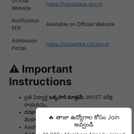
Official
https://navodaya.gov.in
Website
Notification
Available on Official Website
PDF
Admission
https://cbseitms.rcil.gov.in
Portal
⚠️ Important
Instructions
ప్రతి విద్యార్థి
ఒక్కసారి మాత్రమే
JNVST పరీక్ష
రాయవచ్చు.
దరఖాస్తులో ఇచ్చే వివరాలు సరిగ్గా నమోదు
🔥 తాజా ఉద్యోగాల కోసం Join
చేయాలి.
అవ్వండి
Aadhaar వివరాలు సరైనవిగా ఉండాలి.