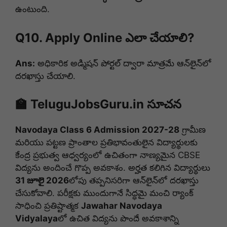
ఉంటుంది.
Q10. Apply Online ఎలా చేయాలి?
Ans:
అధికారిక అడ్మిషన్ పోర్టల్ ద్వారా మాత్రమే ఆన్‌లైన్‌లో
దరఖాస్తు చేయాలి.
🏫 TeluguJobsGuru.in సూచన
Navodaya Class 6 Admission 2027-28
గ్రామీణ
మరియు పట్టణ ప్రాంతాల ప్రతిభావంతులైన విద్యార్థులకు
కేంద్ర ప్రభుత్వ ఆధ్వర్యంలో ఉచితంగా నాణ్యమైన CBSE
విద్యను అందించే గొప్ప అవకాశం. అర్హత కలిగిన విద్యార్థులు
31 జూలై 2026
లోపు తప్పనిసరిగా ఆన్‌లైన్‌లో దరఖాస్తు
చేసుకోవాలి. పరీక్షకు ముందుగానే సిద్ధమై మంచి ర్యాంక్
సాధించి ప్రతిష్టాత్మక
Jawahar Navodaya
Vidyalaya
లో ఉచిత విద్యను పొందే అవకాశాన్ని