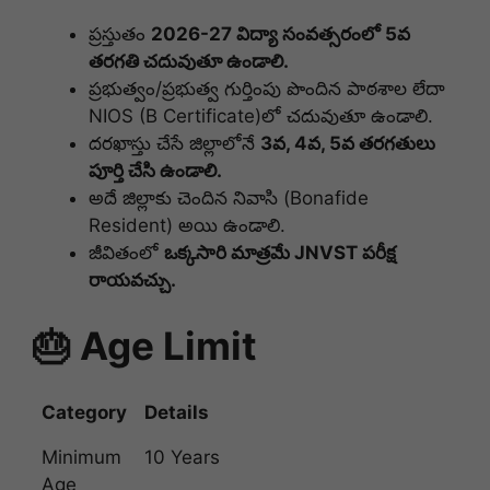
ప్రస్తుతం
2026-27 విద్యా సంవత్సరంలో 5వ
తరగతి చదువుతూ ఉండాలి.
ప్రభుత్వం/ప్రభుత్వ గుర్తింపు పొందిన పాఠశాల లేదా
NIOS (B Certificate)లో చదువుతూ ఉండాలి.
దరఖాస్తు చేసే జిల్లాలోనే
3వ, 4వ, 5వ తరగతులు
పూర్తి చేసి ఉండాలి.
అదే జిల్లాకు చెందిన నివాసి (Bonafide
Resident) అయి ఉండాలి.
జీవితంలో
ఒక్కసారి మాత్రమే JNVST పరీక్ష
రాయవచ్చు.
🎂 Age Limit
Category
Details
Minimum
10 Years
Age