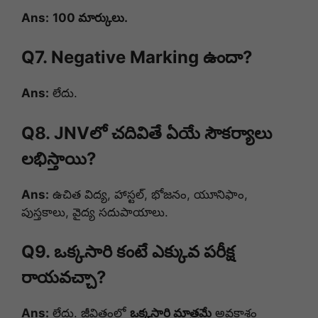
Ans:
100 మార్కులు.
Q7. Negative Marking ఉందా?
Ans:
లేదు.
Q8. JNVలో చదివితే ఏయే సౌకర్యాలు
లభిస్తాయి?
Ans:
ఉచిత విద్య, హాస్టల్, భోజనం, యూనిఫాం,
పుస్తకాలు, వైద్య సదుపాయాలు.
Q9. ఒక్కసారి కంటే ఎక్కువ పరీక్ష
రాయవచ్చా?
Ans:
లేదు. జీవితంలో
ఒక్కసారి మాత్రమే
అవకాశం