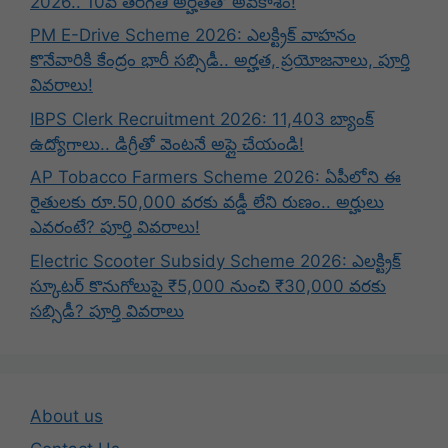
2026.. 10వ తరగతి అర్హతతో అవకాశం!
PM E-Drive Scheme 2026: ఎలక్ట్రిక్ వాహనం
కొనేవారికి కేంద్రం భారీ సబ్సిడీ.. అర్హత, ప్రయోజనాలు, పూర్తి
వివరాలు!
IBPS Clerk Recruitment 2026: 11,403 బ్యాంక్
ఉద్యోగాలు.. డిగ్రీతో వెంటనే అప్లై చేయండి!
AP Tobacco Farmers Scheme 2026: ఏపీలోని ఈ
రైతులకు రూ.50,000 వరకు వడ్డీ లేని రుణం.. అర్హులు
ఎవరంటే? పూర్తి వివరాలు!
Electric Scooter Subsidy Scheme 2026: ఎలక్ట్రిక్
స్కూటర్ కొనుగోలుపై ₹5,000 నుంచి ₹30,000 వరకు
సబ్సిడీ? పూర్తి వివరాలు
About us