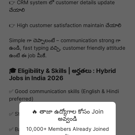
👉 CRM system లో customer details update
చేయాలి
👉 High customer satisfaction maintain చేయాలి
Simple గా చెప్పాలంటే – communication strong గా
ఉండి, fast typing వచ్చి, customer friendly attitude
ఉంటే ఈ job మీకే.
🎓 Eligibility & Skills | అర్హతలు : Hybrid
Jobs in India 2026
✅ Good communication skills (English & Hindi
preferred)
🔥 తాజా ఉద్యోగాల కోసం Join
✅ Strong typing speed & digital literacy
అవ్వండి
10,000+ Members Already Joined
✅ Basic computer knowledge