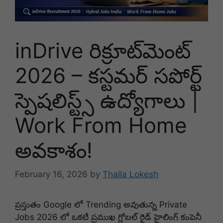
inDrive రిక్రూట్‌మెంట్
2026 – కస్టమర్ సపోర్ట్
స్పెషలిస్ట్స్ ఉద్యోగాలు |
Work From Home
అవకాశం!
February 16, 2026
by
Thalla Lokesh
ప్రస్తుతం Google లో Trending అవుతున్న Private
Jobs 2026 లో ఒకటి ప్రముఖ గ్లోబల్ రైడ్ హైలింగ్ కంపెనీ