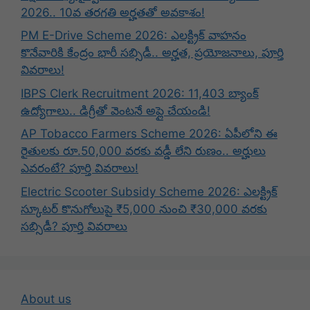
2026.. 10వ తరగతి అర్హతతో అవకాశం!
PM E-Drive Scheme 2026: ఎలక్ట్రిక్ వాహనం
కొనేవారికి కేంద్రం భారీ సబ్సిడీ.. అర్హత, ప్రయోజనాలు, పూర్తి
వివరాలు!
IBPS Clerk Recruitment 2026: 11,403 బ్యాంక్
ఉద్యోగాలు.. డిగ్రీతో వెంటనే అప్లై చేయండి!
AP Tobacco Farmers Scheme 2026: ఏపీలోని ఈ
రైతులకు రూ.50,000 వరకు వడ్డీ లేని రుణం.. అర్హులు
ఎవరంటే? పూర్తి వివరాలు!
Electric Scooter Subsidy Scheme 2026: ఎలక్ట్రిక్
స్కూటర్ కొనుగోలుపై ₹5,000 నుంచి ₹30,000 వరకు
సబ్సిడీ? పూర్తి వివరాలు
About us