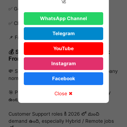
🚀
✅ Google Docs / Sheets ఉపయోగించగలగాలి
WhatsApp Channel
✅ CRM tools experience ఉంటే advantage
Telegram
📌 Fresher candidates కూడా apply చేయవచ్చు.
YouTube
💰 Salary Details | జీతం వివరాలు : Work
From Home Customer Support Jobs
Instagram
💸 Salary: Industry standard package (Company
norms ప్రకారం)
Facebook
🎯 Performance & experience ఆధారంగా salary
Close ✖
ఉంటుంది.
Customer Support roles కి 2026 లో మంచి
demand ఉంది, especially Hybrid / Remote jobs