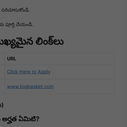
ు సరిచూసుకోండి.
్రియ పూర్తి చేయండి.
్యమైన లింక్‌లు
URL
Click Here to Apply
www.bigbasket.com
s)
ు అర్హత ఏమిటి?