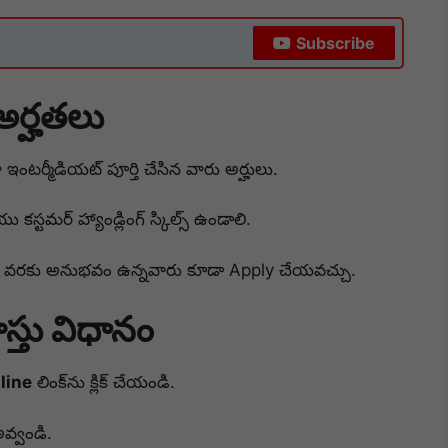
Subscribe
 అర్హతలు
 ఇంటర్మీడియట్ పూర్తి చేసిన వారు అర్హులు.
 కస్టమర్ హ్యాండ్లింగ్ స్కిల్స్ ఉండాలి.
ళ్ల వరకు అనుభవం ఉన్నవారు కూడా Apply చేయవచ్చు.
్తు విధానం
line
లింక్‌ను క్లిక్ చేయండి.
అవ్వండి.