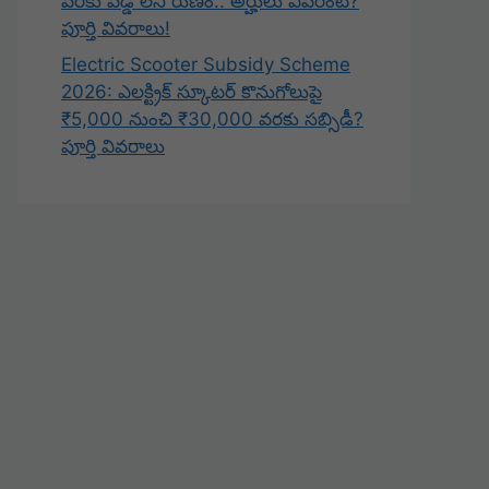
వరకు వడ్డీ లేని రుణం.. అర్హులు ఎవరంటే?
పూర్తి వివరాలు!
Electric Scooter Subsidy Scheme
2026: ఎలక్ట్రిక్ స్కూటర్ కొనుగోలుపై
₹5,000 నుంచి ₹30,000 వరకు సబ్సిడీ?
పూర్తి వివరాలు