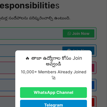
esponsibilitie
s
టమర్ల సందేహాలను పరిష్కరించాల్సి ఉంటుంది.
Join Now
Join Now
🔥 తాజా ఉద్యోగాల కోసం Join
అవ్వండి
Follow
10,000+ Members Already Joined
🚀
Follow
WhatsApp Channel
Subscribe
Telegram