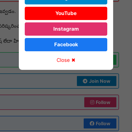
 ఇవ్వడం.
YouTube
పరిష్కరించడం.
Instagram
ష్ లేదా హిందీ) కలిగి ఉండాలి.
Facebook
Join Now
Close ✖
Join Now
Follow
Follow