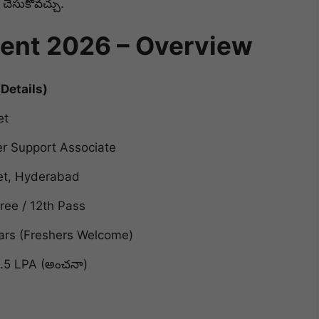
 చేసుకోవచ్చు.
ment 2026 – Overview
(Details)
et
r Support Associate
t, Hyderabad
ree / 12th Pass
ars (Freshers Welcome)
2.5 LPA (అంచనా)