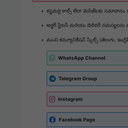
కస్టమర్ల కాల్స్ లేదా మెసేజ్‌లకు సమాధానం
ఆర్డర్ స్టేటస్ మరియు డెలివరీ సమస్యలను 
మంచి కమ్యూనికేషన్ స్కిల్స్ (తెలుగు, ఇంగ్లీ
WhatsApp Channel
Telegram Group
Instagram
Facebook Page