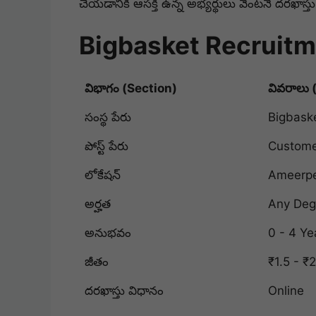
చేయడానికి ఆసక్తి ఉన్న అభ్యర్థులు వెంటనే దరఖాస్తు
Bigbasket Recruit
విభాగం (Section)
వివరాలు 
సంస్థ పేరు
Bigbask
పోస్ట్ పేరు
Custome
లోకేషన్
Ameerpe
అర్హత
Any Deg
అనుభవం
0 - 4 Ye
జీతం
₹1.5 - ₹
దరఖాస్తు విధానం
Online