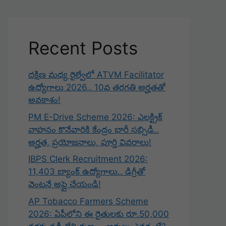
Recent Posts
దక్షిణ మధ్య రైల్వేలో ATVM Facilitator
ఉద్యోగాలు 2026.. 10వ తరగతి అర్హతతో
అవకాశం!
PM E-Drive Scheme 2026: ఎలక్ట్రిక్
వాహనం కొనేవారికి కేంద్రం భారీ సబ్సిడీ..
అర్హత, ప్రయోజనాలు, పూర్తి వివరాలు!
IBPS Clerk Recruitment 2026:
11,403 బ్యాంక్ ఉద్యోగాలు.. డిగ్రీతో
వెంటనే అప్లై చేయండి!
AP Tobacco Farmers Scheme
2026: ఏపీలోని ఈ రైతులకు రూ.50,000