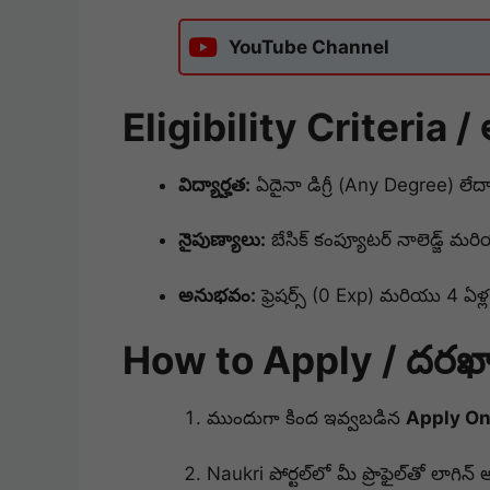
YouTube Channel
Eligibility Criteria /
విద్యార్హత:
ఏదైనా డిగ్రీ (Any Degree) లేదా
నైపుణ్యాలు:
బేసిక్ కంప్యూటర్ నాలెడ్జ్ మరియు
అనుభవం:
ఫ్రెషర్స్ (0 Exp) మరియు 4 ఏ
How to Apply / దరఖాస
ముందుగా కింద ఇవ్వబడిన
Apply On
Naukri పోర్టల్‌లో మీ ప్రొఫైల్‌తో లాగిన్ 