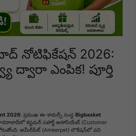
ద్ నోటిఫికేషన్ 2026:
్యూ ద్వారా ఎంపిక! పూర్తి
ent 2026
: ప్రముఖ ఈ-కామర్స్ సంస్థ
Bigbasket
రాబాద్‌లో కస్టమర్ సపోర్ట్ అసోసియేట్ (Customer
కోరుతోంది. అమీర్‌పేట్ (Ameerpet) లొకేషన్‌లో పని