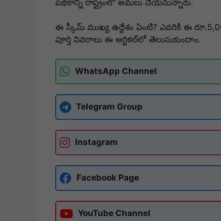
పథకాన్ని రాష్ట్రంలో అమలు చేయనున్నారు.
ఈ స్కీమ్ ముఖ్య ఉద్దేశం ఏంటి? ఎవరికి ఈ రూ.
పూర్తి వివరాలు ఈ ఆర్టికల్‌లో తెలుసుకుందాం.
WhatsApp Channel
Telegram Group
Instagram
Facebook Page
YouTube Channel