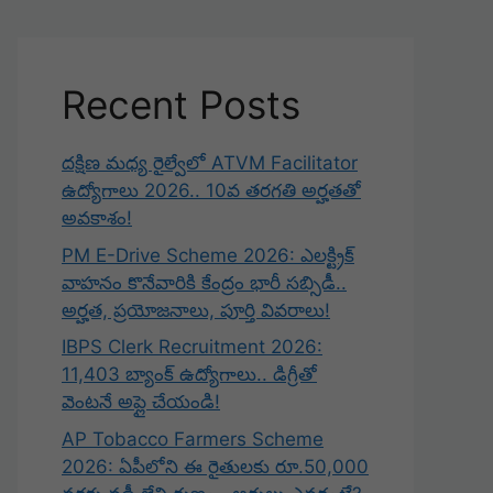
Recent Posts
దక్షిణ మధ్య రైల్వేలో ATVM Facilitator
ఉద్యోగాలు 2026.. 10వ తరగతి అర్హతతో
అవకాశం!
PM E-Drive Scheme 2026: ఎలక్ట్రిక్
వాహనం కొనేవారికి కేంద్రం భారీ సబ్సిడీ..
అర్హత, ప్రయోజనాలు, పూర్తి వివరాలు!
IBPS Clerk Recruitment 2026:
11,403 బ్యాంక్ ఉద్యోగాలు.. డిగ్రీతో
వెంటనే అప్లై చేయండి!
AP Tobacco Farmers Scheme
2026: ఏపీలోని ఈ రైతులకు రూ.50,000