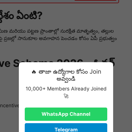
దేశం ఏంటి?
ీణ మరియు పట్టణ ప్రాంతాల్లో సురక్షిత మాతృత్వం, తల్లుల
పై ప్రజల్లో సానుకూల అవగాహన పెంచడం కోసం ఏపీ ప్రభుత్వం
ve Scheme 2026 – ఓవర్
🔥 తాజా ఉద్యోగాల కోసం Join
అవ్వండి
10,000+ Members Already Joined
🚀
Incentive Scheme 2026
WhatsApp Channel
Telegram