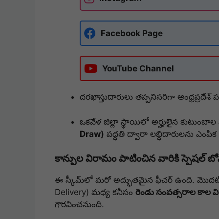
Facebook Page
YouTube Channel
దరఖాస్తుదారులు తప్పనిసరిగా ఆంధ్రప్రదేశ్ ప
ఒకవేళ జిల్లా స్థాయిలో అర్హులైన కుటుంబాల
Draw)
పద్ధతి ద్వారా లబ్ధిదారులను ఎంపిక చ
కాన్పుల విరామం పాటించిన వారికి స్పెషల్ బో
ఈ స్కీమ్‌లో మరో అద్భుతమైన ఫీచర్ ఉంది. మొదటి 
Delivery) మధ్య కనీసం
రెండు సంవత్సరాల కాల 
గౌరవించనుంది.