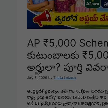
AP ₹5,000 Sche
కుటుంబాలకు ₹5,00
అర్హులా? పూర్తి వివ
July 8, 2026
by
Thalla Lokesh
ఆంధ్రప్రదేశ్ ప్రభుత్వం తల్లీ-శిశు సంక్షేమం మరియు ప్
రాష్ట్ర వైద్య ఆరోగ్య మరియు కుటుంబ సంక్షేమ శా
అనే ఒక ప్రత్యేక నగదు ప్రోత్సాహక కార్యక్రమాన్ని ప