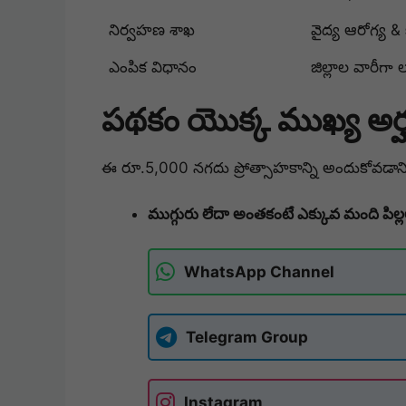
నిర్వహణ శాఖ
వైద్య ఆరోగ్య &
ఎంపిక విధానం
జిల్లాల వారీగా ల
పథకం యొక్క ముఖ్య అర్హ
ఈ రూ.5,000 నగదు ప్రోత్సాహకాన్ని అందుకోవడానికి ప్ర
ముగ్గురు లేదా అంతకంటే ఎక్కువ మంది పిల్
WhatsApp Channel
Telegram Group
Instagram