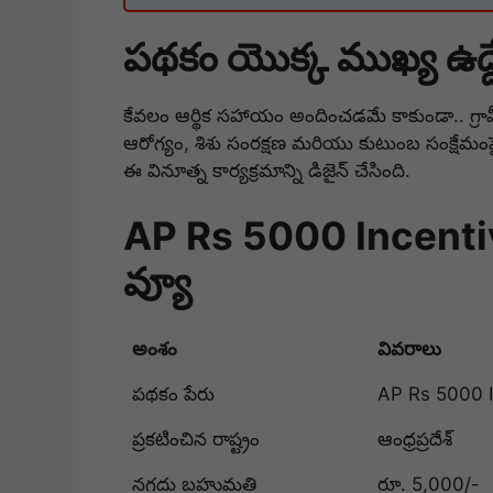
పథకం యొక్క ముఖ్య ఉద్
కేవలం ఆర్థిక సహాయం అందించడమే కాకుండా.. గ్రామ
ఆరోగ్యం, శిశు సంరక్షణ మరియు కుటుంబ సంక్షేమం
ఈ వినూత్న కార్యక్రమాన్ని డిజైన్ చేసింది.
AP Rs 5000 Incenti
వ్యూ
అంశం
వివరాలు
పథకం పేరు
AP Rs 5000 
ప్రకటించిన రాష్ట్రం
ఆంధ్రప్రదేశ్
నగదు బహుమతి
రూ. 5,000/-