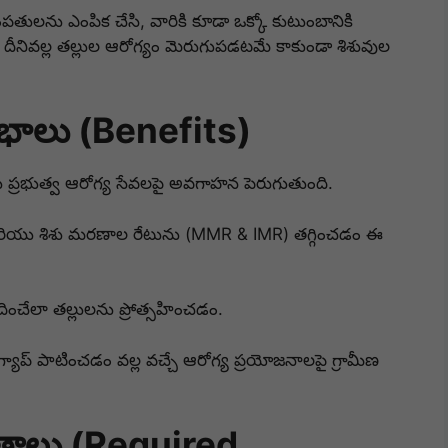
ంపతులను ఎంపిక చేసి, వారికి కూడా ఒక్కో కుటుంబానికి
 దీనివల్ల తల్లుల ఆరోగ్యం మెరుగుపడటమే కాకుండా శిశువుల
లాభాలు (Benefits)
తలకు ప్రభుత్వ ఆరోగ్య సేవలపై అవగాహన పెరుగుతుంది.
ు శిశు మరణాల రేటును (MMR & IMR) తగ్గించడం ఈ
ించేలా తల్లులను ప్రోత్సహించడం.
్యాప్ పాటించడం వల్ల వచ్చే ఆరోగ్య ప్రయోజనాలపై గ్రామీణ
్రాలు (Required