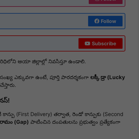
Follow
Subscribe
రిధిలోని ఆయా జిల్లాల్లో నివసిస్తూ ఉండాలి.
 సంఖ్య ఎక్కువగా ఉంటే, పూర్తి పారదర్శకంగా
లక్కీ డ్రా (Lucky
ేస్తారు.
నస్!
కాన్పు (First Delivery) తర్వాత, రెండో కాన్పుకు (Second
విరామం (Gap)
పాటించిన దంపతులను ప్రభుత్వం ప్రత్యేకంగా