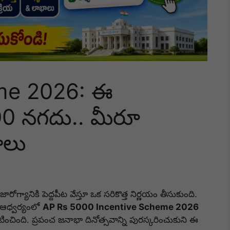
me 2026: ఈ
0 నగదు.. మీరూ
రాలు
రజారోగ్యానికి పెద్దపీట వేస్తూ ఒక సరికొత్త నిర్ణయం తీసుకుంది.
ఖ ఆధ్వర్యంలో
AP Rs 5000 Incentive Scheme 2026
్రకటించింది. ప్రపంచ జనాభా దినోత్సవాన్ని పురస్కరించుకుని ఈ