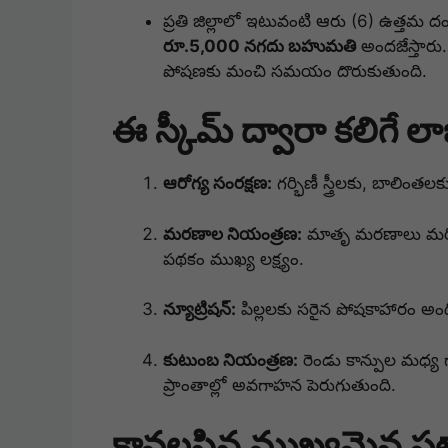
ప్రతి జిల్లాలో ఇటువంటి ఆరు (6) ఉత్తమ ద
రూ.5,000 నగదు బహుమతి
అందజేస్తారు.
పోషణకు మంచి సమయం దొరుకుతుంది.
ఈ స్కీమ్ ద్వారా కలిగే 
ఆరోగ్య సంరక్షణ:
గర్భిణీ స్త్రీలకు, బాలిం
మరణాల నియంత్రణ:
మాతృ మరణాలు మరియ
పథకం ముఖ్య లక్ష్యం.
న్యూట్రిషన్:
పిల్లలకు సరైన పోషకాహారం అంద
కుటుంబ నియంత్రణ:
రెండు కాన్పుల మధ్య గ
ప్రాంతాల్లో అవగాహన పెరుగుతుంది.
కావలసిన ముఖ్యమైన పత