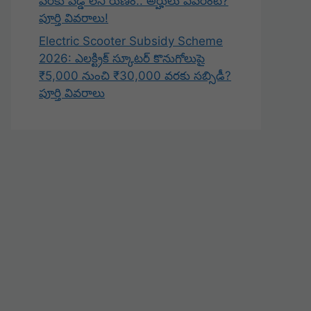
వరకు వడ్డీ లేని రుణం.. అర్హులు ఎవరంటే?
పూర్తి వివరాలు!
Electric Scooter Subsidy Scheme
2026: ఎలక్ట్రిక్ స్కూటర్ కొనుగోలుపై
₹5,000 నుంచి ₹30,000 వరకు సబ్సిడీ?
పూర్తి వివరాలు