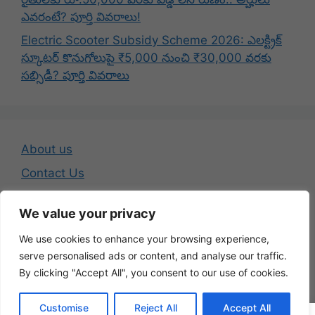
ఎవరంటే? పూర్తి వివరాలు!
Electric Scooter Subsidy Scheme 2026: ఎలక్ట్రిక్
స్కూటర్ కొనుగోలుపై ₹5,000 నుంచి ₹30,000 వరకు
సబ్సిడీ? పూర్తి వివరాలు
About us
Contact Us
Disclaimer
We value your privacy
Privacy Policy
We use cookies to enhance your browsing experience,
Terms And Conditions
serve personalised ads or content, and analyse our traffic.
By clicking "Accept All", you consent to our use of cookies.
© 2026 Telugu Jobs Guru - Latest Telugu Job Updates
Customise
Reject All
Accept All
• Built with
GeneratePress