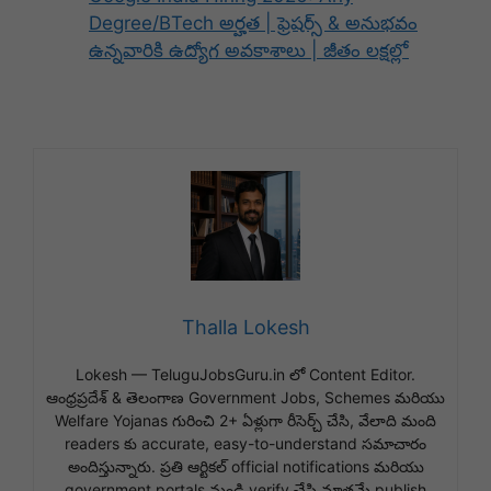
Degree/BTech అర్హత | ఫ్రెషర్స్ & అనుభవం
ఉన్నవారికి ఉద్యోగ అవకాశాలు | జీతం లక్షల్లో
Thalla Lokesh
Lokesh — TeluguJobsGuru.in లో Content Editor.
ఆంధ్రప్రదేశ్ & తెలంగాణ Government Jobs, Schemes మరియు
Welfare Yojanas గురించి 2+ ఏళ్లుగా రీసెర్చ్ చేసి, వేలాది మంది
readers కు accurate, easy-to-understand సమాచారం
అందిస్తున్నారు. ప్రతి ఆర్టికల్ official notifications మరియు
government portals నుండి verify చేసి మాత్రమే publish