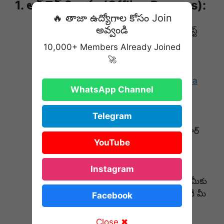
1. ఆఫ్‌లైన్ విధానం (Offline Process):
🔥 తాజా ఉద్యోగాల కోసం Join
అవ్వండి
మీ సేవింగ్స్ ఖాతా ఉన్న బ్యాంక్ బ్రాంచ్ లేదా పోస్ట్
ఆఫీస్‌ను సందర్శించండి.
10,000+ Members Already Joined
🚀
అక్కడ “PMSBY Application / Consent
Form” అడిగి తీసుకోండి. (మీరు
Jansuraksha
WhatsApp Channel
Official Website
నుండి కూడా ఫారమ్‌ను
డౌన్‌లోడ్ చేసుకోవచ్చు).
Telegram
ఫారమ్‌లో మీ పేరు, బ్యాంక్ ఖాతా నంబర్, ఆధార్
YouTube
నంబర్ మరియు నామినీ వివరాలు స్పష్టంగా
నింపండి.
Instagram
సంతకం చేసి బ్యాంకులో సమర్పించండి. వారు మీకు
ఒక
Acknowledgement Slip
ఇస్తారు. అదే మీ
Facebook
ఇన్సూరెన్స్ సర్టిఫికెట్.
Close ✖