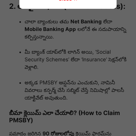
2. ఆన్‌లైన్ విధానం (Online Process):
చాలా బ్యాంకులు తమ
Net Banking
లేదా
Mobile Banking App
లలోనే ఈ సదుపాయాన్ని
కల్పిస్తున్నాయి.
మీ బ్యాంక్ యాప్‌లోకి లాగిన్ అయి, ‘Social
Security Schemes’ లేదా ‘Insurance’ సెక్షన్‌లోకి
వెళ్లాలి.
అక్కడ PMSBY ఆప్షన్‌ను ఎంచుకుని, నామినీ
వివరాలు కన్ఫర్మ్ చేసి సబ్మిట్ చేస్తే నిమిషాల్లో పాలసీ
యాక్టివేట్ అవుతుంది.
బీమా క్లెయిమ్ ఎలా చేయాలి? (How to Claim
PMSBY)
ప్రమాదం జరిగిన
90 రోజులలోపు
క్లెయిమ్ ఫారమ్‌ను