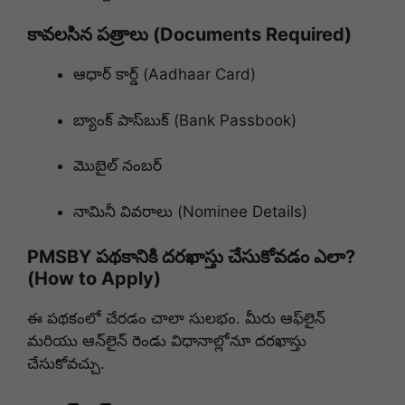
కావలసిన పత్రాలు (Documents Required)
ఆధార్ కార్డ్ (Aadhaar Card)
బ్యాంక్ పాస్‌బుక్ (Bank Passbook)
మొబైల్ నంబర్
నామినీ వివరాలు (Nominee Details)
PMSBY పథకానికి దరఖాస్తు చేసుకోవడం ఎలా?
(How to Apply)
ఈ పథకంలో చేరడం చాలా సులభం. మీరు ఆఫ్‌లైన్
మరియు ఆన్‌లైన్ రెండు విధానాల్లోనూ దరఖాస్తు
చేసుకోవచ్చు.