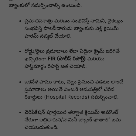
బ్యాంకులో సమర్పించాల్సి ఉంటుంది.
ప్రమాదవశాత్తు మరణం సంభవిస్తే నామినీ, వైకల్యం
సంభవిస్తే పాలసీదారుడు బ్యాంకుకు వెళ్లి క్లెయిమ్
ఫారమ్ సబ్మిట్ చేయాలి.
రోడ్డు/రైలు ప్రమాదాలు లేదా ఏదైనా క్రైమ్ జరిగితే
ఖచ్చితంగా
FIR (పోలీస్ రిపోర్ట్)
మరియు
పోస్ట్‌మార్టం రిపోర్ట్ జత చేయాలి.
ఒకవేళ పాము కాటు, చెట్టు పైనుంచి పడటం లాంటి
ప్రమాదాలు అయితే వెంటనే ఆసుపత్రిలో చేరిన
రికార్డులు (Hospital Records) సమర్పించాలి.
వెరిఫికేషన్ పూర్తయిన తర్వాత క్లెయిమ్ అమౌంట్
నేరుగా లబ్ధిదారుని/నామినీ బ్యాంక్ ఖాతాలో జమ
చేయబడుతుంది.