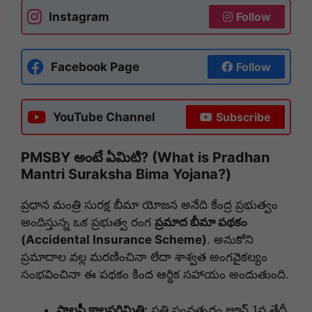
Instagram
Follow
Facebook Page
Follow
YouTube Channel
Subscribe
PMSBY అంటే ఏమిటి? (What is Pradhan
Mantri Suraksha Bima Yojana?)
ప్రధాన మంత్రి సురక్ష బీమా యోజన అనేది కేంద్ర ప్రభుత్వం
అందిస్తున్న ఒక ప్రభుత్వ రంగ
ప్రమాద బీమా పథకం
(Accidental Insurance Scheme)
. అనుకోని
ప్రమాదాల వల్ల మరణించినా లేదా శాశ్వత అంగవైకల్యం
సంభవించినా ఈ పథకం కింద ఆర్థిక సహాయం అందుతుంది.
పాలసీ కాలపరిమితి:
ప్రతి సంవత్సరం జూన్ 1వ తేదీ