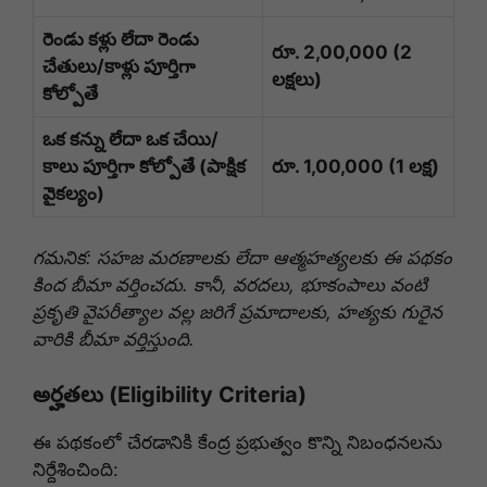
రెండు కళ్లు లేదా రెండు
రూ. 2,00,000 (2
చేతులు/కాళ్లు పూర్తిగా
లక్షలు)
కోల్పోతే
ఒక కన్ను లేదా ఒక చేయి/
కాలు పూర్తిగా కోల్పోతే (పాక్షిక
రూ. 1,00,000 (1 లక్ష)
వైకల్యం)
గమనిక: సహజ మరణాలకు లేదా ఆత్మహత్యలకు ఈ పథకం
కింద బీమా వర్తించదు. కానీ, వరదలు, భూకంపాలు వంటి
ప్రకృతి వైపరీత్యాల వల్ల జరిగే ప్రమాదాలకు, హత్యకు గురైన
వారికి బీమా వర్తిస్తుంది.
అర్హతలు (Eligibility Criteria)
ఈ పథకంలో చేరడానికి కేంద్ర ప్రభుత్వం కొన్ని నిబంధనలను
నిర్దేశించింది: