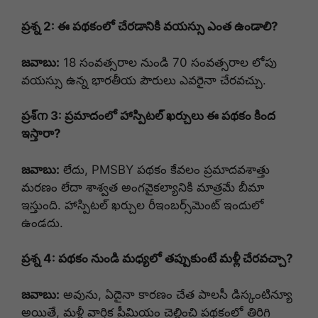
ప్రశ్న 2: ఈ పథకంలో చేరడానికి వయస్సు ఎంత ఉండాలి?
జవాబు:
18 సంవత్సరాల నుండి 70 సంవత్సరాల లోపు
వయస్సు ఉన్న భారతీయ పౌరులు ఎవరైనా చేరవచ్చు.
ప్రశ్ന 3: ప్రమాదంలో హాస్పిటల్ ఖర్చులు ఈ పథకం కింద
ఇస్తారా?
జవాబు:
లేదు, PMSBY పథకం కేవలం ప్రమాదవశాత్తు
మరణం లేదా శాశ్వత అంగవైకల్యానికి మాత్రమే బీమా
ఇస్తుంది. హాస్పిటల్ ఖర్చుల రీఇంబర్స్‌మెంట్ ఇందులో
ఉండదు.
ప్రశ్న 4: పథకం నుండి మధ్యలో తప్పుకుంటే మళ్లీ చేరవచ్చా?
జవాబు:
అవును, ఏదైనా కారణం చేత పాలసీ డిస్కంటిన్యూ
అయితే, మళ్లీ వార్షిక ప్రీమియం చెల్లించి పథకంలో తిరిగి