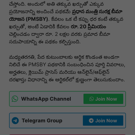
చేస్తోంది. అందులో అతి తక్కువ ఖర్చుతో ఎక్కువ
ప్రయోజనాన్ని అందించే పథకమే
ప్రధాన మంత్రి సురక్ష బీమా
యోజన (PMSBY)
. కేవలం ఒక టీ కప్పు ధర కంటే తక్కువ
ఖర్చుతో, అంటే ఏడాదికి కేవలం
రూ. 20 ప్రీమియం
చెల్లించడం ద్వారా రూ. 2 లక్షల వరకు ప్రమాద బీమా
సదుపాయాన్ని ఈ పథకం కల్పిస్తుంది.
మధ్యతరగతి, పేద కుటుంబాలకు ఆర్థిక కొండంత అండగా
నిలిచే ఈ PMSBY పథకానికి సంబంధించిన పూర్తి వివరాలు,
అర్హతలు, క్లెయిమ్ ప్రాసెస్ మరియు ఆన్‌లైన్/ఆఫ్‌లైన్
దరఖాస్తు విధానాన్ని ఈ ఆర్టికల్‌లో క్షుణ్ణంగా తెలుసుకుందాం.
WhatsApp Channel
Join Now
Telegram Group
Join Now