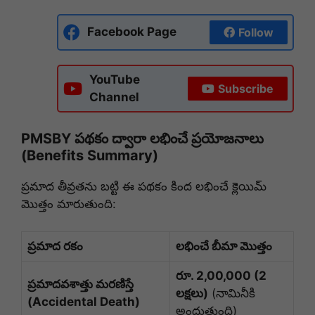
Facebook Page
Follow
YouTube
Subscribe
Channel
PMSBY పథకం ద్వారా లభించే ప్రయోజనాలు
(Benefits Summary)
ప్రమాద తీవ్రతను బట్టి ఈ పథకం కింద లభించే క్లెయిమ్
మొత్తం మారుతుంది:
ప్రమాద రకం
లభించే బీమా మొత్తం
రూ. 2,00,000 (2
ప్రమాదవశాత్తు మరణిస్తే
లక్షలు)
(నామినీకి
(Accidental Death)
అందుతుంది)