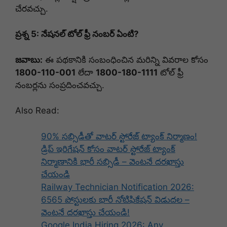
చేరవచ్చు.
ప్రశ్న 5: నేషనల్ టోల్ ఫ్రీ నంబర్ ఏంటి?
జవాబు:
ఈ పథకానికి సంబంధించిన మరిన్ని వివరాల కోసం
1800-110-001
లేదా
1800-180-1111
టోల్ ఫ్రీ
నంబర్లను సంప్రదించవచ్చు.
Also Read:
90% సబ్సిడీతో వాటర్ స్టోరేజ్ ట్యాంక్ నిర్మాణం!
డ్రిప్ ఇరిగేషన్ కోసం వాటర్ స్టోరేజ్ ట్యాంక్
నిర్మాణానికి భారీ సబ్సిడీ – వెంటనే దరఖాస్తు
చేయండి
Railway Technician Notification 2026:
6565 పోస్టులకు భారీ నోటిఫికేషన్ విడుదల –
వెంటనే దరఖాస్తు చేయండి!
Google India Hiring 2026: Any