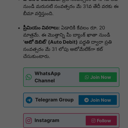
నుండి మరుసటి సంవత్సరం మే 31వ తేదీ వరకు ఈ
బీమా వర్తిస్తుంది.
ప్రీమియం వివరాలు:
ఏడాదికి కేవలం రూ. 20
మాత్రమే. ఈ మొత్తాన్ని మీ బ్యాంక్ ఖాతా నుండి
‘ఆటో డెబిట్’ (Auto Debit)
పద్ధతి ద్వారా ప్రతి
సంవత్సరం మే 31 లోపు ఆటోమేటిక్‌గా కట్
చేసుకుంటారు.
WhatsApp
Join Now
Channel
Telegram Group
Join Now
Instagram
Follow