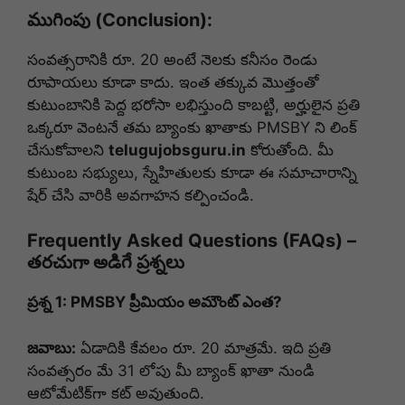
ముగింపు (Conclusion):
సంవత్సరానికి రూ. 20 అంటే నెలకు కనీసం రెండు
రూపాయలు కూడా కాదు. ఇంత తక్కువ మొత్తంతో
కుటుంబానికి పెద్ద భరోసా లభిస్తుంది కాబట్టి, అర్హులైన ప్రతి
ఒక్కరూ వెంటనే తమ బ్యాంకు ఖాతాకు PMSBY ని లింక్
చేసుకోవాలని
telugujobsguru.in
కోరుతోంది. మీ
కుటుంబ సభ్యులు, స్నేహితులకు కూడా ఈ సమాచారాన్ని
షేర్ చేసి వారికి అవగాహన కల్పించండి.
Frequently Asked Questions (FAQs) –
తరచుగా అడిగే ప్రశ్నలు
ప్రశ్న 1: PMSBY ప్రీమియం అమౌంట్ ఎంత?
జవాబు:
ఏడాదికి కేవలం రూ. 20 మాత్రమే. ఇది ప్రతి
సంవత్సరం మే 31 లోపు మీ బ్యాంక్ ఖాతా నుండి
ఆటోమేటిక్‌గా కట్ అవుతుంది.