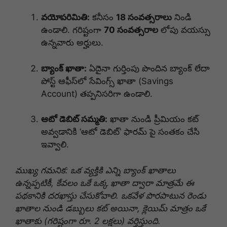
వయోపరిమితి:
కనీసం
18 సంవత్సరాలు
నిండి
ఉండాలి. గరిష్టంగా
70 సంవత్సరాల
లోపు వయస్సు
ఉన్నవారు అర్హులు.
బ్యాంక్ ఖాతా:
ఏదైనా గుర్తింపు పొందిన బ్యాంక్ లేదా
పోస్ట్ ఆఫీస్‌లో సేవింగ్స్ ఖాతా (Savings
Account) తప్పనిసరిగా ఉండాలి.
ఆటో డెబిట్ సమ్మతి:
ఖాతా నుండి ప్రీమియం కట్
అవ్వడానికి ‘ఆటో డెబిట్’ ఫారమ్ పై సంతకం చేసి
ఇవ్వాలి.
ముఖ్య గమనిక: ఒక వ్యక్తికి ఎన్ని బ్యాంక్ ఖాతాలు
ఉన్నప్పటికీ, కేవలం ఒకే ఒక్క ఖాతా ద్వారా మాత్రమే ఈ
పథకానికి దరఖాస్తు చేసుకోవాలి. ఒకవేళ పొరపాటున రెండు
ఖాతాల నుండి డబ్బులు కట్ అయినా, క్లెయిమ్ మాత్రం ఒకే
ఖాతాకు (గరిష్టంగా రూ. 2 లక్షలు) వర్తిస్తుంది.