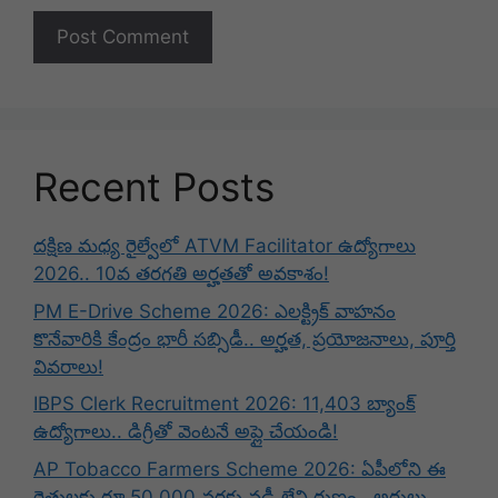
Recent Posts
దక్షిణ మధ్య రైల్వేలో ATVM Facilitator ఉద్యోగాలు
2026.. 10వ తరగతి అర్హతతో అవకాశం!
PM E-Drive Scheme 2026: ఎలక్ట్రిక్ వాహనం
కొనేవారికి కేంద్రం భారీ సబ్సిడీ.. అర్హత, ప్రయోజనాలు, పూర్తి
వివరాలు!
IBPS Clerk Recruitment 2026: 11,403 బ్యాంక్
ఉద్యోగాలు.. డిగ్రీతో వెంటనే అప్లై చేయండి!
AP Tobacco Farmers Scheme 2026: ఏపీలోని ఈ
రైతులకు రూ.50,000 వరకు వడ్డీ లేని రుణం.. అర్హులు