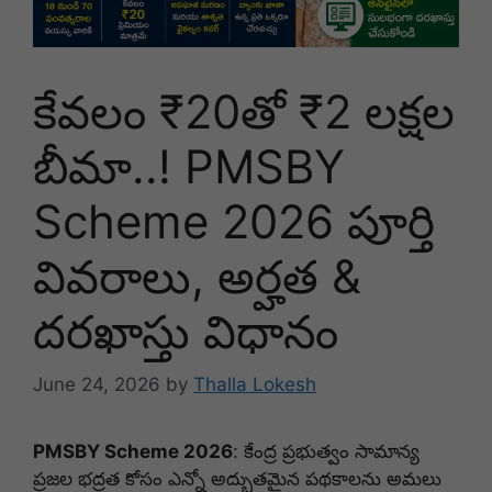
కేవలం ₹20తో ₹2 లక్షల
బీమా..! PMSBY
Scheme 2026 పూర్తి
వివరాలు, అర్హత &
దరఖాస్తు విధానం
June 24, 2026
by
Thalla Lokesh
PMSBY Scheme 2026
: కేంద్ర ప్రభుత్వం సామాన్య
ప్రజల భద్రత కోసం ఎన్నో అద్భుతమైన పథకాలను అమలు