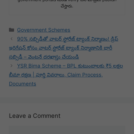
చేస్తారు.
Categories
Government Schemes
90% సబ్సిడీతో వాటర్ స్టోరేజ్ ట్యాంక్ నిర్మాణం! డ్రిప్
ఇరిగేషన్ కోసం వాటర్ స్టోరేజ్ ట్యాంక్ నిర్మాణానికి భారీ
సబ్సిడీ – వెంటనే దరఖాస్తు చేయండి
YSR Bima Scheme – BPL కుటుంబాలకు ₹5 లక్షల
బీమా రక్షణ | పూర్తి వివరాలు, Claim Process,
Documents
Leave a Comment
Comment