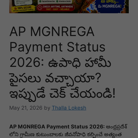
AP MGNREGA
Payment Status
2026: ఉపాధి హామీ
పైసలు వచ్చాయా?
ఇప్పుడే చెక్ చేయండి!
May 21, 2026
by
Thalla Lokesh
AP MGNREGA Payment Status 2026:
ఆంధ్రప్రదేశ్
లోని గ్రామీణ కుటుంబాలకు జీవనోపాధి కల్పించే అత్యంత