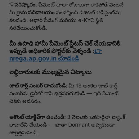
💡
పరిష్కారం:
పేమెంట్ చాలా రోజులుగా రాకపోతే వెంటనే
మీ
గ్రామ సచివాలయం
సందర్శించి డిజిటల్ అసిస్టెంట్‌ను
కలవండి. ఆధార్ సీడింగ్ మరియు e-KYC స్థితి
సరిచేయించుకోండి.
మీ ఉపాధి హామీ పేమెంట్ స్టేటస్ చెక్ చేయడానికి
ఇప్పుడే అధికారిక పోర్టల్‌కు వెళ్ళండి :
👉
nrega.ap.gov.in చూడండి
లబ్ధిదారులకు ముఖ్యమైన చిట్కాలు
జాబ్ కార్డ్ నంబర్ దాచుకోండి:
మీ 13 అంకెల జాబ్ కార్డ్
నంబర్‌ను డైరీలో రాసి భద్రపరచుకోండి — ఇది పేమెంట్
చెక్‌కు అవసరం.
అకౌంట్ యాక్టివ్‌గా ఉంచండి:
3 నెలలకు ఒకసారైనా బ్యాంక్
లావాదేవీ చేయండి — ఖాతా Dormant అవ్వకుండా
జాగ్రత్తపడండి.