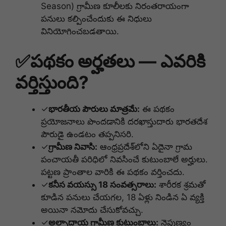
Season) గ్రామీణ కూలీలకు నిరంతరాయంగా
పనులు కల్పించేందుకు ఈ నిధులు
వినియోగించబడతాయి.
✅
పథకం అర్హతలు — ఎవరికి
వర్తిస్తుంది?
✓
భారతీయ పౌరులు మాత్రమే:
ఈ పథకం
ప్రయోజనాలు పొందడానికి దరఖాస్తుదారు భారతదేశ
పౌరుడై ఉండటం తప్పనిసరి.
✓
గ్రామీణ నివాసి:
ఆంధ్రప్రదేశ్‌లోని ఏదైనా గ్రామ
పంచాయతీ పరిధిలో నివసించే కుటుంబాలే అర్హులు.
పట్టణ ప్రాంతాల వారికి ఈ పథకం వర్తించదు.
✓
కనీస వయస్సు 18 సంవత్సరాలు:
శారీరక శ్రమతో
కూడిన పనులు చేయగల, 18 ఏళ్లు నిండిన ఏ వ్యక్తి
అయినా నమోదు చేసుకోవచ్చు.
✓
అల్పాదాయ గ్రామీణ కుటుంబాలు:
నైపుణ్యం