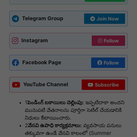
Telegram Group
Join Now
Instagram
Follow
Facebook Page
Follow
YouTube Channel
Subscribe
1
పెండింగ్ బకాయిలు చెల్లింపు:
ఇప్పటిదాకా అందని
మునుపటి వేతనాలను పూర్తిగా సెటిల్ చేయడానికి
నిధులు కేటాయించారు.
2
వేసవి ఉపాధి కార్యక్రమాలు:
వ్యవసాయ పనులు
తక్కువగా ఉండే వేసవి కాలంలో (Summer