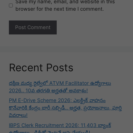
Save my name, email, and website in this
browser for the next time I comment.
Recent Posts
దక్షిణ మధ్య రైల్వేలో ATVM Facilitator ఉద్యోగాలు
2026.. 10వ తరగతి అర్హతతో అవకాశం!
PM E-Drive Scheme 2026: ఎలక్ట్రిక్ వాహనం
కొనేవారికి కేంద్రం భారీ సబ్సిడీ.. అర్హత, ప్రయోజనాలు, పూర్తి
వివరాలు!
IBPS Clerk Recruitment 2026: 11,403 బ్యాంక్
ఉద్యోగాలు.. డిగ్రీతో వెంటనే అప్లై చేయండి!