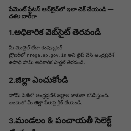
పేమెంట్ స్టేటస్ ఆన్‌లైన్‌లో ఇలా చెక్ చేయండి —
దశల వారీగా
అధికారిక వెబ్‌సైట్ తెరవండి
1.
మీ మొబైల్ లేదా కంప్యూటర్
బ్రౌజర్‌లో
అని టైప్ చేసి ఆంధ్రప్రదేశ్
nrega.ap.gov.in
ఉపాధి హామీ అధికారిక పోర్టల్ తెరవండి.
జిల్లా ఎంచుకోండి
2.
హోమ్ పేజీలో ఆంధ్రప్రదేశ్ జిల్లాల జాబితా కనిపిస్తుంది.
అందులో మీ
జిల్లా
పేరుపై క్లిక్ చేయండి.
మండలం & పంచాయతీ సెలెక్ట్
3.