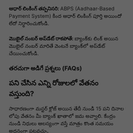
ఆధార్ లింకింగ్ తప్పనిసరి:
ABPS (Aadhaar-Based
Payment System) కింద ఆధార్ లింకింగ్ పూర్తి అయిందో
లేదో నిర్ధారించుకోండి.
మొబైల్ నంబర్ అప్‌డేట్ రాకపోతే:
బ్యాంక్‌కు లింక్ అయిన
మొబైల్ నంబర్ మారితే వెంటనే బ్యాంక్‌లో అప్‌డేట్
చేయించుకోండి.
తరచుగా అడిగే ప్రశ్నలు (FAQs)
పని చేసిన ఎన్ని రోజులలో వేతనం
వస్తుంది?
సాధారణంగా మస్టర్ క్లోజ్ అయిన తేదీ నుండి 15 పని దినాల
లోపు వేతనం మీ బ్యాంక్ ఖాతాలో జమ అవ్వాలి. కేంద్రం
నుండి నిధులు ఆలస్యంగా వస్తే మాత్రం కొంత సమయం
అదనంగా పట్టవచ్చు.