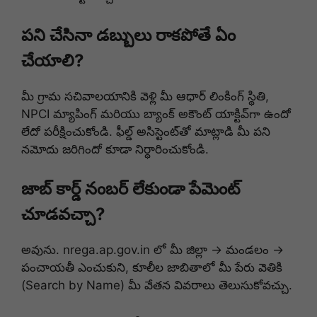
పని చేసినా డబ్బులు రాకపోతే ఏం
చేయాలి?
మీ గ్రామ సచివాలయానికి వెళ్లి మీ ఆధార్ లింకింగ్ స్థితి,
NPCI మ్యాపింగ్ మరియు బ్యాంక్ అకౌంట్ యాక్టివ్‌గా ఉందో
లేదో పరీక్షించుకోండి. ఫీల్డ్ అసిస్టెంట్‌తో మాట్లాడి మీ పని
నమోదు జరిగిందో కూడా నిర్ధారించుకోండి.
జాబ్ కార్డ్ నంబర్ లేకుండా పేమెంట్
చూడవచ్చా?
అవును. nrega.ap.gov.in లో మీ జిల్లా → మండలం →
పంచాయతీ ఎంచుకుని, కూలీల జాబితాలో మీ పేరు వెతికి
(Search by Name) మీ వేతన వివరాలు తెలుసుకోవచ్చు.