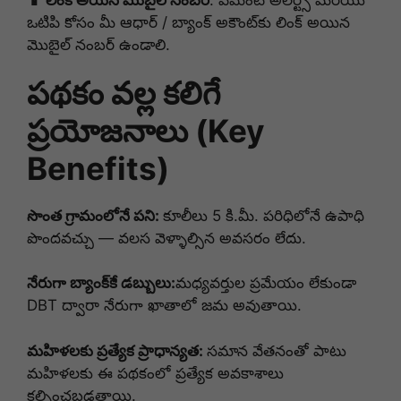
ఒటిపి కోసం మీ ఆధార్ / బ్యాంక్ అకౌంట్‌కు లింక్ అయిన
మొబైల్ నంబర్ ఉండాలి.
పథకం వల్ల కలిగే
ప్రయోజనాలు (Key
Benefits)
సొంత గ్రామంలోనే పని:
కూలీలు 5 కి.మీ. పరిధిలోనే ఉపాధి
పొందవచ్చు — వలస వెళ్ళాల్సిన అవసరం లేదు.
నేరుగా బ్యాంక్‌కే డబ్బులు:
మధ్యవర్తుల ప్రమేయం లేకుండా
DBT ద్వారా నేరుగా ఖాతాలో జమ అవుతాయి.
మహిళలకు ప్రత్యేక ప్రాధాన్యత:
సమాన వేతనంతో పాటు
మహిళలకు ఈ పథకంలో ప్రత్యేక అవకాశాలు
కల్పించబడతాయి.