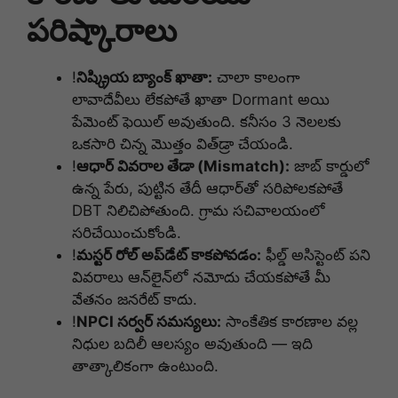
పరిష్కారాలు
!
నిష్క్రియ బ్యాంక్ ఖాతా:
చాలా కాలంగా
లావాదేవీలు లేకపోతే ఖాతా Dormant అయి
పేమెంట్ ఫెయిల్ అవుతుంది. కనీసం 3 నెలలకు
ఒకసారి చిన్న మొత్తం విత్‌డ్రా చేయండి.
!
ఆధార్ వివరాల తేడా (Mismatch):
జాబ్ కార్డులో
ఉన్న పేరు, పుట్టిన తేదీ ఆధార్‌తో సరిపోలకపోతే
DBT నిలిచిపోతుంది. గ్రామ సచివాలయంలో
సరిచేయించుకోండి.
!
మస్టర్ రోల్ అప్‌డేట్ కాకపోవడం:
ఫీల్డ్ అసిస్టెంట్ పని
వివరాలు ఆన్‌లైన్‌లో నమోదు చేయకపోతే మీ
వేతనం జనరేట్ కాదు.
!
NPCI సర్వర్ సమస్యలు:
సాంకేతిక కారణాల వల్ల
నిధుల బదిలీ ఆలస్యం అవుతుంది — ఇది
తాత్కాలికంగా ఉంటుంది.