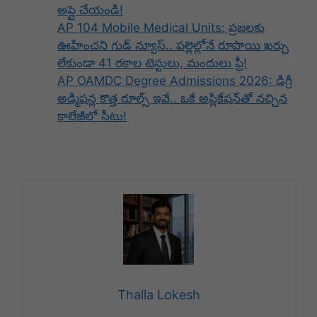
అప్లై చేయండి!
AP 104 Mobile Medical Units: ప్రజలకు
ఊహించని గుడ్ న్యూస్.. పల్లెల్లోనే రూపాయి ఖర్చు
లేకుండా 41 రకాల టెస్టులు, మందులు ఫ్రీ!
AP OAMDC Degree Admissions 2026: డిగ్రీ
అడ్మిషన్ల కొత్త రూల్స్ ఇవే.. ఒకే అప్లికేషన్‌తో నచ్చిన
కాలేజీలో సీటు!
Thalla Lokesh