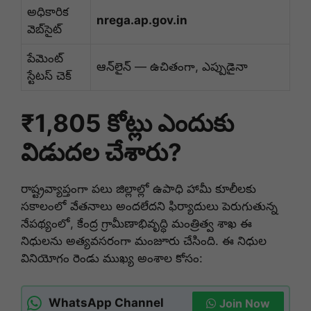
అధికారిక
nrega.ap.gov.in
వెబ్‌సైట్
పేమెంట్
ఆన్‌లైన్ — ఉచితంగా, ఎప్పుడైనా
స్టేటస్ చెక్
₹1,805 కోట్లు ఎందుకు
విడుదల చేశారు?
రాష్ట్రవ్యాప్తంగా పలు జిల్లాల్లో ఉపాధి హామీ కూలీలకు
సకాలంలో వేతనాలు అందలేదని ఫిర్యాదులు పెరుగుతున్న
నేపథ్యంలో, కేంద్ర గ్రామీణాభివృద్ధి మంత్రిత్వ శాఖ ఈ
నిధులను అత్యవసరంగా మంజూరు చేసింది. ఈ నిధుల
వినియోగం రెండు ముఖ్య అంశాల కోసం:
WhatsApp Channel
Join Now