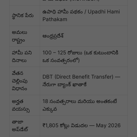
ఉపాధి హామీ పథకం / Upadhi Hami
స్థానిక పేరు
Pathakam
అమలు
ఆంధ్రప్రదేశ్
రాష్ట్రం
హామీ పని
100 – 125 రోజులు (ఒక కుటుంబానికి
దినాలు
ఒక సంవత్సరంలో)
వేతన
DBT (Direct Benefit Transfer) —
చెల్లింపు
నేరుగా బ్యాంక్ ఖాతాకే
విధానం
అర్హత
18 సంవత్సరాలు మరియు అంతకంటే
వయస్సు
ఎక్కువ
తాజా
₹1,805 కోట్లు విడుదల — May 2026
అప్‌డేట్