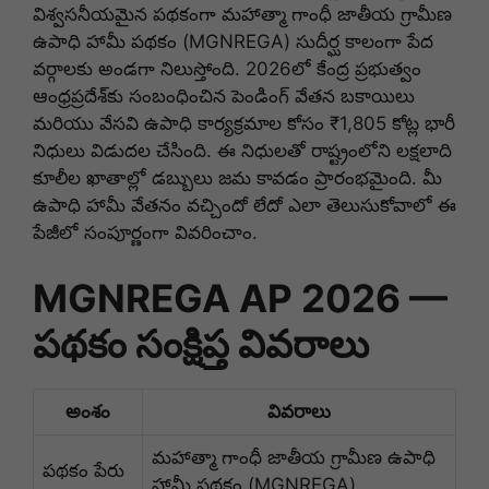
విశ్వసనీయమైన పథకంగా మహాత్మా గాంధీ జాతీయ గ్రామీణ
ఉపాధి హామీ పథకం (MGNREGA) సుదీర్ఘ కాలంగా పేద
వర్గాలకు అండగా నిలుస్తోంది. 2026లో కేంద్ర ప్రభుత్వం
ఆంధ్రప్రదేశ్‌కు సంబంధించిన పెండింగ్ వేతన బకాయిలు
మరియు వేసవి ఉపాధి కార్యక్రమాల కోసం ₹1,805 కోట్ల భారీ
నిధులు విడుదల చేసింది. ఈ నిధులతో రాష్ట్రంలోని లక్షలాది
కూలీల ఖాతాల్లో డబ్బులు జమ కావడం ప్రారంభమైంది. మీ
ఉపాధి హామీ వేతనం వచ్చిందో లేదో ఎలా తెలుసుకోవాలో ఈ
పేజీలో సంపూర్ణంగా వివరించాం.
MGNREGA AP 2026 —
పథకం సంక్షిప్త వివరాలు
అంశం
వివరాలు
మహాత్మా గాంధీ జాతీయ గ్రామీణ ఉపాధి
పథకం పేరు
హామీ పథకం (MGNREGA)