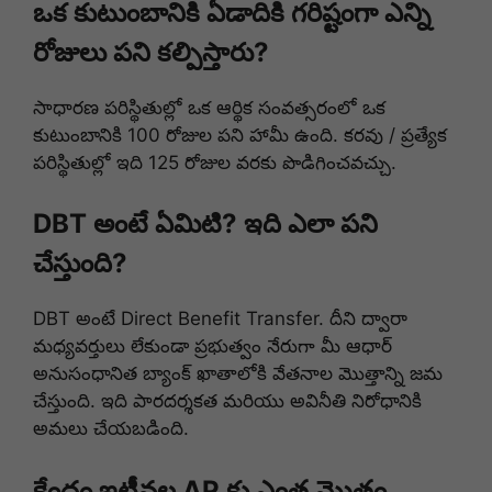
ఒక కుటుంబానికి ఏడాదికి గరిష్టంగా ఎన్ని
రోజులు పని కల్పిస్తారు?
సాధారణ పరిస్థితుల్లో ఒక ఆర్థిక సంవత్సరంలో ఒక
కుటుంబానికి 100 రోజుల పని హామీ ఉంది. కరవు / ప్రత్యేక
పరిస్థితుల్లో ఇది 125 రోజుల వరకు పొడిగించవచ్చు.
DBT అంటే ఏమిటి? ఇది ఎలా పని
చేస్తుంది?
DBT అంటే Direct Benefit Transfer. దీని ద్వారా
మధ్యవర్తులు లేకుండా ప్రభుత్వం నేరుగా మీ ఆధార్
అనుసంధానిత బ్యాంక్ ఖాతాలోకి వేతనాల మొత్తాన్ని జమ
చేస్తుంది. ఇది పారదర్శకత మరియు అవినీతి నిరోధానికి
అమలు చేయబడింది.
కేంద్రం ఇటీవల AP కు ఎంత మొత్తం