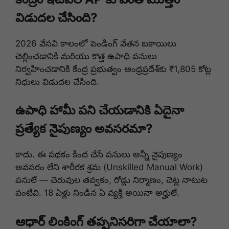
విడుదల చేసింది?
2026 వేసవి కాలంలో పెండింగ్ వేతన బకాయిలు
చెల్లించడానికి మరియు కొత్త ఉపాధి పనులు
నిర్వహించడానికి కేంద్ర ప్రభుత్వం ఆంధ్రప్రదేశ్‌కు ₹1,805 కోట్ల
నిధులు విడుదల చేసింది.
ఉపాధి హామీ పని చేయడానికి ఏదైనా
ప్రత్యేక నైపుణ్యం అవసరమా?
కాదు. ఈ పథకం కింద చేసే పనులు అన్నీ నైపుణ్యం
అవసరం లేని శారీరక శ్రమ (Unskilled Manual Work)
పనులే — చెరువుల తవ్వకం, రోడ్లు నిర్మాణం, చెట్ల నాటుట
వంటివి. 18 ఏళ్లు నిండిన ఏ వ్యక్తి అయినా అర్హులే.
ఆధార్ లింకింగ్ తప్పనిసరిగా చేయాలా?