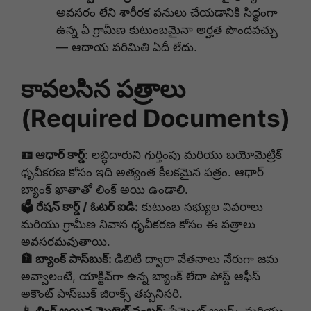
అవసరం లేని శారీరక పనులు చేయడానికి సిద్ధంగా
ఉన్న ఏ గ్రామీణ కుటుంబమైనా అర్హత పొందవచ్చు
— ఆదాయ పరిమితి ఏదీ లేదు.
కావలసిన పత్రాలు
(Required Documents)
🪪 ఆధార్ కార్డ్
: లబ్ధిదారుని గుర్తింపు మరియు బయోమెట్రిక్
ధృవీకరణ కోసం ఇది అత్యంత కీలకమైన పత్రం. ఆధార్
బ్యాంక్ ఖాతాతో లింక్ అయి ఉండాలి.
🗳️ రేషన్ కార్డ్ / ఓటర్ ఐడి:
కుటుంబ సభ్యుల వివరాలు
మరియు గ్రామీణ నివాస ధృవీకరణ కోసం ఈ పత్రాలు
అవసరమవుతాయి.
🏦 బ్యాంక్ పాస్‌బుక్:
డిబిటి ద్వారా వేతనాలు నేరుగా జమ
అవ్వాలంటే, యాక్టివ్‌గా ఉన్న బ్యాంక్ లేదా పోస్ట్ ఆఫీస్
అకౌంట్ పాస్‌బుక్ జిరాక్స్ తప్పనిసరి.
📱 లింక్ అయిన మొబైల్ నంబర్
: పేమెంట్ అలర్ట్స్ మరియు