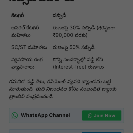
కేటగిరీ
సబ్సిడీ
జనరల్ కేటగిరీ
రుణంపై 30% సబ్సిడీ (గరిష్టంగా
మహిళలు
₹90,000 వరకు)
SC/ST మహిళలు
రుణంపై 50% సబ్సిడీ
వ్యవసాయ రంగ
కొన్ని సందర్భాల్లో వడ్డీ లేని
వ్యాపారాలు
(Interest-free) రుణాలు
గమనిక: వడ్డీ రేటు, రీపేమెంట్ వ్యవధి బ్యాంకును బట్టి
మారుతుంది. తుది నిబంధనల కోసం సంబంధిత బ్యాంకు
బ్రాంచిని సంప్రదించండి.
WhatsApp Channel
Join Now