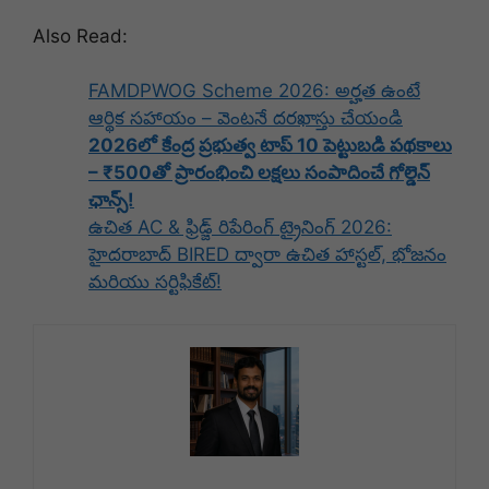
Also Read:
FAMDPWOG Scheme 2026: అర్హత ఉంటే
ఆర్థిక సహాయం – వెంటనే దరఖాస్తు చేయండి
2026లో కేంద్ర ప్రభుత్వ టాప్ 10 పెట్టుబడి పథకాలు
– ₹500తో ప్రారంభించి లక్షలు సంపాదించే గోల్డెన్
ఛాన్స్!
ఉచిత AC & ఫ్రిడ్జ్ రిపేరింగ్ ట్రైనింగ్ 2026:
హైదరాబాద్ BIRED ద్వారా ఉచిత హాస్టల్, భోజనం
మరియు సర్టిఫికేట్!