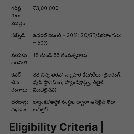
గరిష్ట
₹3,00,000
రుణ
మొత్తం
సబ్సిడీ
జనరల్ కేటగిరీ – 30%; SC/ST/వికలాంగులు
– 50%
వయసు
18 నుండి 55 సంవత్సరాలు
పరిమితి
కవర్
88 చిన్న తరహా వ్యాపార కేటగిరీలు (టైలరింగ్,
చేసే
ఫుడ్ ప్రాసెసింగ్, హ్యాండీక్రాఫ్ట్స్, రిటైల్
రంగాలు
మొదలైనవి)
దరఖాస్తు
బ్యాంకు/ఆర్థిక సంస్థల ద్వారా ఆన్‌లైన్ లేదా
విధానం
ఆఫ్‌లైన్
Eligibility Criteria |