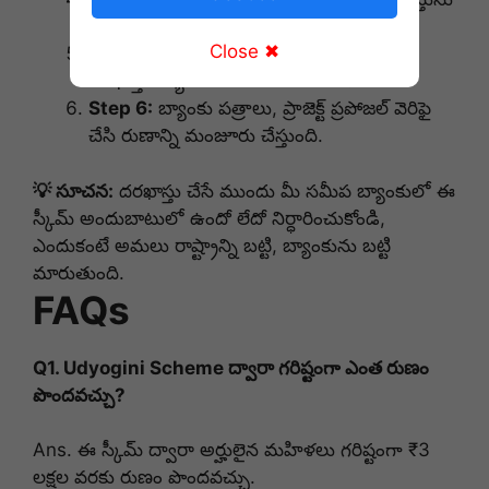
పరిశీలించి, స్పాట్ వెరిఫికేషన్ చేస్తారు.
Close ✖
Step 5:
ఎంపిక కమిటీ ఆమోదించిన తర్వాత
దరఖాస్తు బ్యాంకుకు పంపబడుతుంది.
Step 6:
బ్యాంకు పత్రాలు, ప్రాజెక్ట్ ప్రపోజల్ వెరిఫై
చేసి రుణాన్ని మంజూరు చేస్తుంది.
💡 సూచన:
దరఖాస్తు చేసే ముందు మీ సమీప బ్యాంకులో ఈ
స్కీమ్ అందుబాటులో ఉందో లేదో నిర్ధారించుకోండి,
ఎందుకంటే అమలు రాష్ట్రాన్ని బట్టి, బ్యాంకును బట్టి
మారుతుంది.
FAQs
Q1. Udyogini Scheme ద్వారా గరిష్టంగా ఎంత రుణం
పొందవచ్చు?
Ans. ఈ స్కీమ్ ద్వారా అర్హులైన మహిళలు గరిష్టంగా ₹3
లక్షల వరకు రుణం పొందవచ్చు.