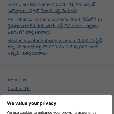
IBPS Clerk Recruitment 2026: 11,403 బ్యాంక్
ఉద్యోగాలు.. డిగ్రీతో వెంటనే అప్లై చేయండి!
AP Tobacco Farmers Scheme 2026: ఏపీలోని ఈ
రైతులకు రూ.50,000 వరకు వడ్డీ లేని రుణం.. అర్హులు
ఎవరంటే? పూర్తి వివరాలు!
Electric Scooter Subsidy Scheme 2026: ఎలక్ట్రిక్
స్కూటర్ కొనుగోలుపై ₹5,000 నుంచి ₹30,000 వరకు
సబ్సిడీ? పూర్తి వివరాలు
About us
Contact Us
Disclaimer
We value your privacy
Privacy Policy
We use cookies to enhance your browsing experience,