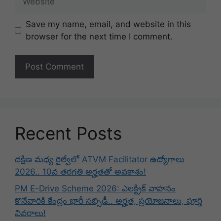
Save my name, email, and website in this
browser for the next time I comment.
Recent Posts
దక్షిణ మధ్య రైల్వేలో ATVM Facilitator ఉద్యోగాలు
2026.. 10వ తరగతి అర్హతతో అవకాశం!
PM E-Drive Scheme 2026: ఎలక్ట్రిక్ వాహనం
కొనేవారికి కేంద్రం భారీ సబ్సిడీ.. అర్హత, ప్రయోజనాలు, పూర్తి
వివరాలు!