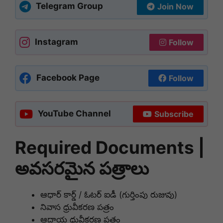
Telegram Group
Join Now
Instagram
Follow
Facebook Page
Follow
YouTube Channel
Subscribe
Required Documents |
అవసరమైన పత్రాలు
ఆధార్ కార్డ్ / ఓటర్ ఐడీ (గుర్తింపు రుజువు)
నివాస ధ్రువీకరణ పత్రం
ఆదాయ ధ్రువీకరణ పత్రం