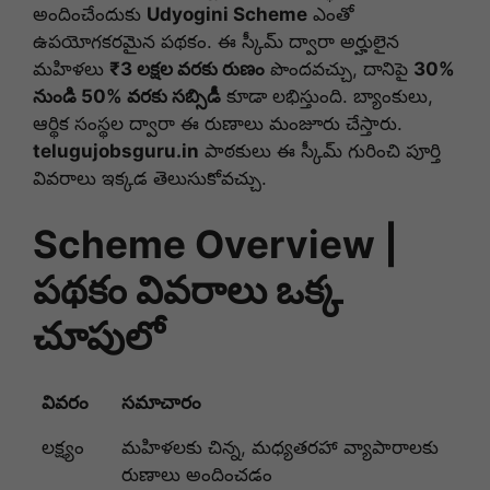
అందించేందుకు
Udyogini Scheme
ఎంతో
ఉపయోగకరమైన పథకం. ఈ స్కీమ్ ద్వారా అర్హులైన
మహిళలు
₹3 లక్షల వరకు రుణం
పొందవచ్చు, దానిపై
30%
నుండి 50% వరకు సబ్సిడీ
కూడా లభిస్తుంది. బ్యాంకులు,
ఆర్థిక సంస్థల ద్వారా ఈ రుణాలు మంజూరు చేస్తారు.
telugujobsguru.in
పాఠకులు ఈ స్కీమ్ గురించి పూర్తి
వివరాలు ఇక్కడ తెలుసుకోవచ్చు.
Scheme Overview |
పథకం వివరాలు ఒక్క
చూపులో
వివరం
సమాచారం
లక్ష్యం
మహిళలకు చిన్న, మధ్యతరహా వ్యాపారాలకు
రుణాలు అందించడం