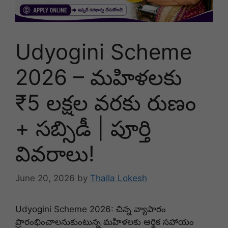
Udyogini Scheme
2026 – మహిళలకు
₹5 లక్షల వరకు రుణం
+ సబ్సిడీ | పూర్తి
వివరాలు!
June 20, 2026
by
Thalla Lokesh
Udyogini Scheme 2026: చిన్న వ్యాపారం
ప్రారంభించాలనుకుంటున్న మహిళలకు ఆర్థిక సహాయం