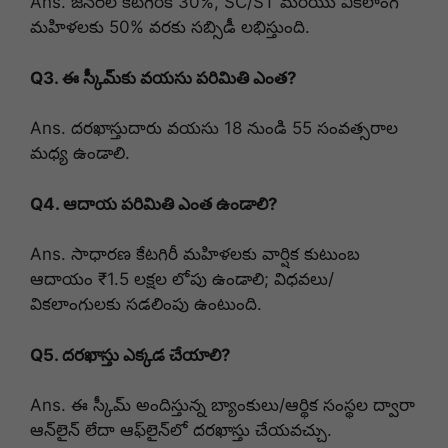
Ans. జనరల్ కేటగిరీకి 30%, SC/ST మరియు వికలాంగ
మహిళలకు 50% వరకు సబ్సిడీ లభిస్తుంది.
Q3. ఈ స్కీమ్‌కు వయసు పరిమితి ఎంత?
Ans. దరఖాస్తుదారు వయసు 18 నుండి 55 సంవత్సరాల
మధ్య ఉండాలి.
Q4. ఆదాయ పరిమితి ఎంత ఉండాలి?
Ans. సాధారణ కేటగిరీ మహిళలకు వార్షిక కుటుంబ
ఆదాయం ₹1.5 లక్షల లోపు ఉండాలి; విధవలు/
వికలాంగులకు సడలింపు ఉంటుంది.
Q5. దరఖాస్తు ఎక్కడ చేయాలి?
Ans. ఈ స్కీమ్ అందిస్తున్న బ్యాంకులు/ఆర్థిక సంస్థల ద్వారా
ఆన్‌లైన్ లేదా ఆఫ్‌లైన్‌లో దరఖాస్తు చేయవచ్చు.