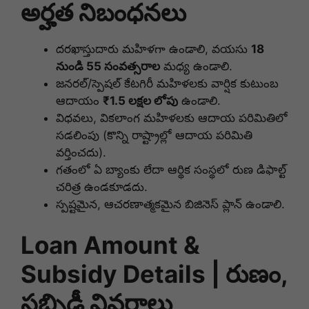
అర్హత నిబంధనలు
దరఖాస్తుదారు మహిళగా ఉండాలి, వయసు
18
నుండి 55 సంవత్సరాల
మధ్య ఉండాలి.
జనరల్/స్పెషల్ కేటగిరీ మహిళలకు వార్షిక కుటుంబ
ఆదాయం
₹1.5 లక్షల లోపు
ఉండాలి.
విధవలు, వికలాంగ మహిళలకు ఆదాయ పరిమితిలో
సడలింపు (కొన్ని రాష్ట్రాల్లో ఆదాయ పరిమితి
వర్తించదు).
గతంలో ఏ బ్యాంకు లేదా ఆర్థిక సంస్థలో రుణ డిఫాల్ట్
చరిత్ర ఉండకూడదు.
స్పష్టమైన, ఆచరణాత్మకమైన బిజినెస్ ప్లాన్ ఉండాలి.
Loan Amount &
Subsidy Details | రుణం,
సబ్సిడీ వివరాలు