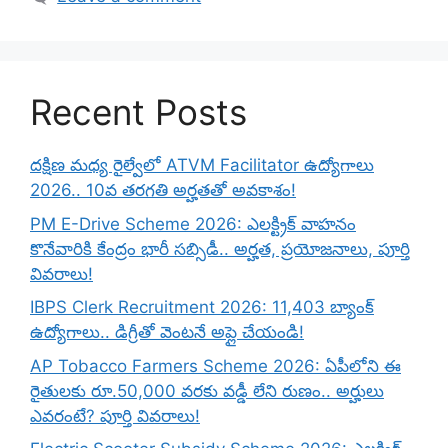
Recent Posts
దక్షిణ మధ్య రైల్వేలో ATVM Facilitator ఉద్యోగాలు
2026.. 10వ తరగతి అర్హతతో అవకాశం!
PM E-Drive Scheme 2026: ఎలక్ట్రిక్ వాహనం
కొనేవారికి కేంద్రం భారీ సబ్సిడీ.. అర్హత, ప్రయోజనాలు, పూర్తి
వివరాలు!
IBPS Clerk Recruitment 2026: 11,403 బ్యాంక్
ఉద్యోగాలు.. డిగ్రీతో వెంటనే అప్లై చేయండి!
AP Tobacco Farmers Scheme 2026: ఏపీలోని ఈ
రైతులకు రూ.50,000 వరకు వడ్డీ లేని రుణం.. అర్హులు
ఎవరంటే? పూర్తి వివరాలు!