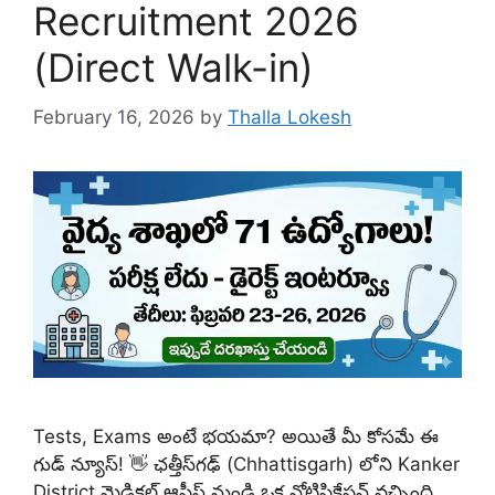
Recruitment 2026
(Direct Walk-in)
February 16, 2026
by
Thalla Lokesh
Tests, Exams అంటే భయమా? అయితే మీ కోసమే ఈ
గుడ్ న్యూస్! 👋 ఛత్తీస్‌గఢ్ (Chhattisgarh) లోని Kanker
District మెడికల్ ఆఫీస్ నుండి ఒక నోటిఫికేషన్ వచ్చింది.