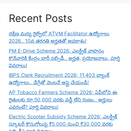
Recent Posts
దక్షిణ మధ్య రైల్వేలో ATVM Facilitator ఉద్యోగాలు
2026.. 10వ తరగతి అర్హతతో అవకాశం!
PM E-Drive Scheme 2026: ఎలక్ట్రిక్ వాహనం
కొనేవారికి కేంద్రం భారీ సబ్సిడీ.. అర్హత, ప్రయోజనాలు, పూర్తి
వివరాలు!
IBPS Clerk Recruitment 2026: 11,403 బ్యాంక్
ఉద్యోగాలు.. డిగ్రీతో వెంటనే అప్లై చేయండి!
AP Tobacco Farmers Scheme 2026: ఏపీలోని ఈ
రైతులకు రూ.50,000 వరకు వడ్డీ లేని రుణం.. అర్హులు
ఎవరంటే? పూర్తి వివరాలు!
Electric Scooter Subsidy Scheme 2026: ఎలక్ట్రిక్
స్కూటర్ కొనుగోలుపై ₹5,000 నుంచి ₹30,000 వరకు