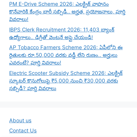
PM E-Drive Scheme 2026: ఎలక్ట్రిక్ వాహనం
కొనేవారికి కేంద్రం భారీ సబ్సిడీ.. అర్హత, ప్రయోజనాలు, పూర్తి
వివరాలు!
IBPS Clerk Recruitment 2026: 11,403 బ్యాంక్
ఉద్యోగాలు.. డిగ్రీతో వెంటనే అప్లై చేయండి!
AP Tobacco Farmers Scheme 2026: ఏపీలోని ఈ
రైతులకు రూ.50,000 వరకు వడ్డీ లేని రుణం.. అర్హులు
ఎవరంటే? పూర్తి వివరాలు!
Electric Scooter Subsidy Scheme 2026: ఎలక్ట్రిక్
స్కూటర్ కొనుగోలుపై ₹5,000 నుంచి ₹30,000 వరకు
సబ్సిడీ? పూర్తి వివరాలు
About us
Contact Us