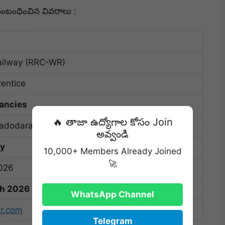
బంధించిన వివరాలు :
ailway (RRC-WR)
entice
ancies
🔥 తాజా ఉద్యోగాల కోసం Join
adodara, Ahmedabad, Rajkot etc.
అవ్వండి
ly
10,000+ Members Already Joined
🚀
2026
ch 2026
WhatsApp Channel
r.com
Telegram