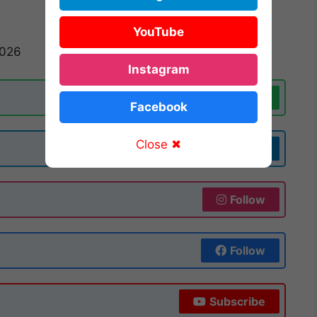
YouTube
026
Instagram
Join Now
Facebook
Close ✖
Join Now
Follow
Follow
Subscribe