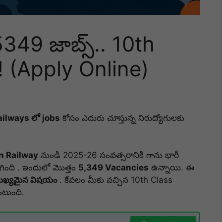
ో 5349 జాబ్స్.. 10th
 (Apply Online)
ailways లో jobs
కోసం ఎదురు చూస్తున్న నిరుద్యోగులకు
n Railway
నుండి 2025-26 సంవత్సరానికి గాను భారీ
ింది .
ఇందులో మొత్తం
5,349 Vacancies
ఉన్నాయి.
ఈ
ముఖ్యమైన విషయం
.
కేవలం మీకు వచ్చిన 10th Class
టుంది.