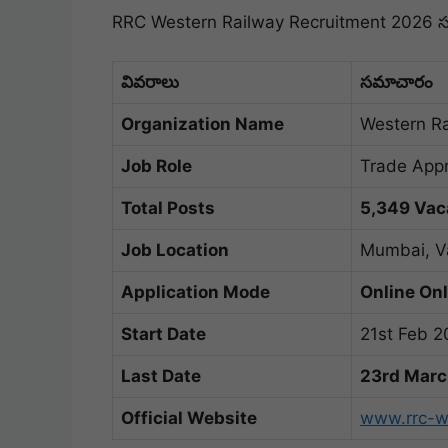
RRC Western Railway Recruitment 2026 సం
వివరాలు
సమాచారం
Organization Name
Western R
Job Role
Trade Appr
Total Posts
5,349 Vac
Job Location
Mumbai, V
Application Mode
Online On
Start Date
21st Feb 
Last Date
23rd Mar
Official Website
www.rrc-w