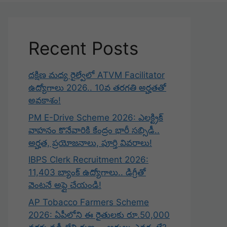
Recent Posts
దక్షిణ మధ్య రైల్వేలో ATVM Facilitator
ఉద్యోగాలు 2026.. 10వ తరగతి అర్హతతో
అవకాశం!
PM E-Drive Scheme 2026: ఎలక్ట్రిక్
వాహనం కొనేవారికి కేంద్రం భారీ సబ్సిడీ..
అర్హత, ప్రయోజనాలు, పూర్తి వివరాలు!
IBPS Clerk Recruitment 2026:
11,403 బ్యాంక్ ఉద్యోగాలు.. డిగ్రీతో
వెంటనే అప్లై చేయండి!
AP Tobacco Farmers Scheme
2026: ఏపీలోని ఈ రైతులకు రూ.50,000