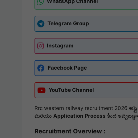
WhatsApp Channel
Telegram Group
Instagram
Facebook Page
YouTube Channel
Rrc western railway recruitment 2026 అప్లై చ
మరియు
Application Process
కింద ఇవ్వబడ్డ
Recruitment Overview :