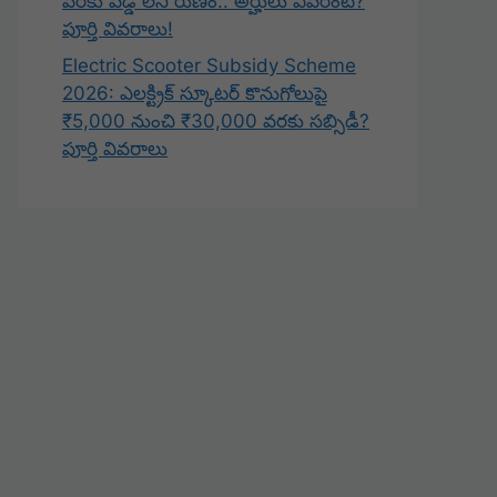
వరకు వడ్డీ లేని రుణం.. అర్హులు ఎవరంటే?
పూర్తి వివరాలు!
Electric Scooter Subsidy Scheme
2026: ఎలక్ట్రిక్ స్కూటర్ కొనుగోలుపై
₹5,000 నుంచి ₹30,000 వరకు సబ్సిడీ?
పూర్తి వివరాలు