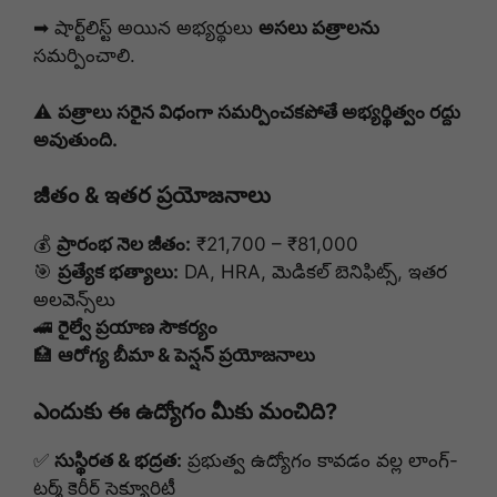
➡ షార్ట్‌లిస్ట్ అయిన అభ్యర్థులు
అసలు పత్రాలను
సమర్పించాలి.
⚠
పత్రాలు సరైన విధంగా సమర్పించకపోతే అభ్యర్థిత్వం రద్దు
అవుతుంది.
జీతం & ఇతర ప్రయోజనాలు
💰
ప్రారంభ నెల జీతం:
₹21,700 – ₹81,000
🎯
ప్రత్యేక భత్యాలు:
DA, HRA, మెడికల్ బెనిఫిట్స్, ఇతర
అలవెన్స్‌లు
🚄
రైల్వే ప్రయాణ సౌకర్యం
🏥
ఆరోగ్య బీమా & పెన్షన్ ప్రయోజనాలు
ఎందుకు ఈ ఉద్యోగం మీకు మంచిది?
✅
సుస్థిరత & భద్రత:
ప్రభుత్వ ఉద్యోగం కావడం వల్ల లాంగ్-
టర్మ్ కెరీర్ సెక్యూరిటీ