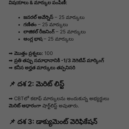
విషయాలు & మార్కుల పంపిణీ:
జనరల్ అవేర్నెస్
– 25 మార్కులు
గణితం
– 25 మార్కులు
లాజికల్ రీజనింగ్
– 25 మార్కులు
ఆంగ్ల భాష
– 25 మార్కులు
➡
మొత్తం ప్రశ్నలు:
100
➡
ప్రతి తప్పు సమాధానానికి -1/3 నెగెటివ్ మార్కింగ్
➡
కనీస అర్హత మార్కులు తప్పనిసరి
📌 దశ 2: మెరిట్ లిస్ట్
➡ CBTలో కటాఫ్ మార్కులను అందుకున్న అభ్యర్థులు
మెరిట్ ఆధారంగా
షార్ట్‌లిస్ట్ అవుతారు.
📌 దశ 3: డాక్యుమెంట్ వెరిఫికేషన్