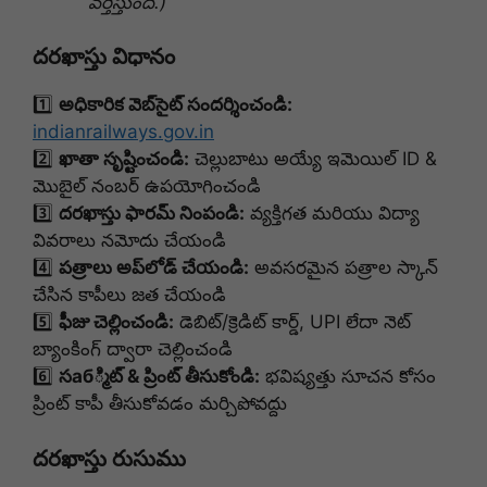
వర్తిస్తుంది.)
దరఖాస్తు విధానం
1️⃣
అధికారిక వెబ్‌సైట్ సందర్శించండి:
indianrailways.gov.in
2️⃣
ఖాతా సృష్టించండి:
చెల్లుబాటు అయ్యే ఇమెయిల్ ID &
మొబైల్ నంబర్ ఉపయోగించండి
3️⃣
దరఖాస్తు ఫారమ్ నింపండి:
వ్యక్తిగత మరియు విద్యా
వివరాలు నమోదు చేయండి
4️⃣
పత్రాలు అప్‌లోడ్ చేయండి:
అవసరమైన పత్రాల స్కాన్
చేసిన కాపీలు జత చేయండి
5️⃣
ఫీజు చెల్లించండి:
డెబిట్/క్రెడిట్ కార్డ్, UPI లేదా నెట్
బ్యాంకింగ్ ద్వారా చెల్లించండి
6️⃣
సаб్మిట్ & ప్రింట్ తీసుకోండి:
భవిష్యత్తు సూచన కోసం
ప్రింట్ కాపీ తీసుకోవడం మర్చిపోవద్దు
దరఖాస్తు రుసుము