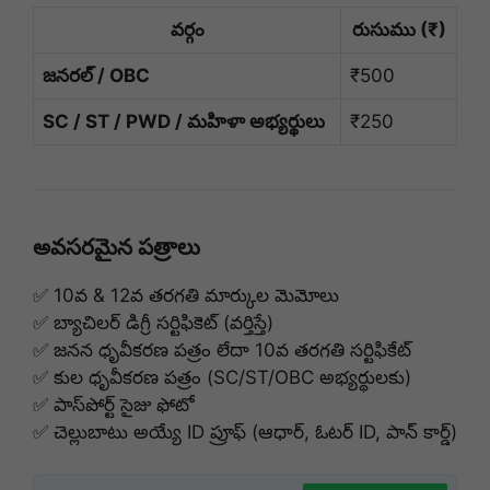
వర్గం
రుసుము (₹)
జనరల్ / OBC
₹500
SC / ST / PWD / మహిళా అభ్యర్థులు
₹250
అవసరమైన పత్రాలు
✅ 10వ & 12వ తరగతి మార్కుల మెమోలు
✅ బ్యాచిలర్ డిగ్రీ సర్టిఫికెట్ (వర్తిస్తే)
✅ జనన ధృవీకరణ పత్రం లేదా 10వ తరగతి సర్టిఫికేట్
✅ కుల ధృవీకరణ పత్రం (SC/ST/OBC అభ్యర్థులకు)
✅ పాస్‌పోర్ట్ సైజు ఫోటో
✅ చెల్లుబాటు అయ్యే ID ప్రూఫ్ (ఆధార్, ఓటర్ ID, పాన్ కార్డ్)