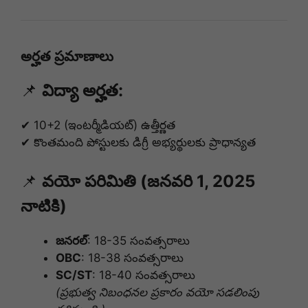
అర్హత ప్రమాణాలు
📌
విద్యా అర్హత:
✔ 10+2 (ఇంటర్మీడియట్) ఉత్తీర్ణత
✔ కొంతమంది పోస్టులకు డిగ్రీ అభ్యర్థులకు ప్రాధాన్యత
📌
వయో పరిమితి (జనవరి 1, 2025
నాటికి)
జనరల్
: 18-35 సంవత్సరాలు
OBC
: 18-38 సంవత్సరాలు
SC/ST
: 18-40 సంవత్సరాలు
(ప్రభుత్వ నిబంధనల ప్రకారం వయో సడలింపు