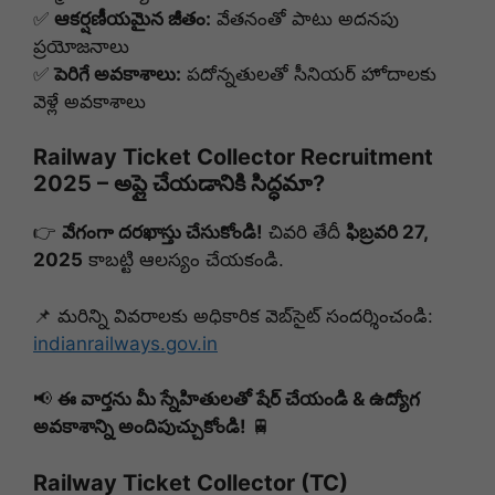
✅
ఆకర్షణీయమైన జీతం:
వేతనంతో పాటు అదనపు
ప్రయోజనాలు
✅
పెరిగే అవకాశాలు:
పదోన్నతులతో సీనియర్ హోదాలకు
వెళ్లే అవకాశాలు
Railway Ticket Collector Recruitment
2025 – అప్లై చేయడానికి సిద్ధమా?
👉
వేగంగా దరఖాస్తు చేసుకోండి!
చివరి తేదీ
ఫిబ్రవరి 27,
2025
కాబట్టి ఆలస్యం చేయకండి.
📌 మరిన్ని వివరాలకు అధికారిక వెబ్‌సైట్ సందర్శించండి:
indianrailways.gov.in
📢
ఈ వార్తను మీ స్నేహితులతో షేర్ చేయండి & ఉద్యోగ
అవకాశాన్ని అందిపుచ్చుకోండి!
🚆
Railway Ticket Collector (TC)