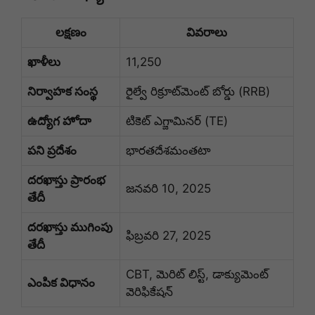
లక్షణం
వివరాలు
ఖాళీలు
11,250
నిర్వాహక సంస్థ
రైల్వే రిక్రూట్‌మెంట్ బోర్డు (RRB)
ఉద్యోగ హోదా
టికెట్ ఎగ్జామినర్ (TE)
పని ప్రదేశం
భారతదేశమంతటా
దరఖాస్తు ప్రారంభ
జనవరి 10, 2025
తేదీ
దరఖాస్తు ముగింపు
ఫిబ్రవరి 27, 2025
తేదీ
CBT, మెరిట్ లిస్ట్, డాక్యుమెంట్
ఎంపిక విధానం
వెరిఫికేషన్