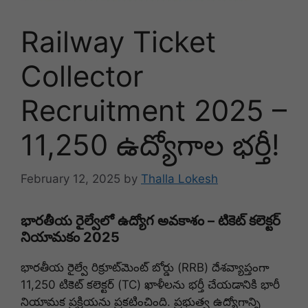
Railway Ticket
Collector
Recruitment 2025 –
11,250 ఉద్యోగాల భర్తీ!
February 12, 2025
by
Thalla Lokesh
భారతీయ రైల్వేలో ఉద్యోగ అవకాశం – టికెట్ కలెక్టర్
నియామకం 2025
భారతీయ రైల్వే రిక్రూట్‌మెంట్ బోర్డు (RRB) దేశవ్యాప్తంగా
11,250 టికెట్ కలెక్టర్ (TC) ఖాళీలను భర్తీ చేయడానికి భారీ
నియామక ప్రక్రియను ప్రకటించింది. ప్రభుత్వ ఉద్యోగాన్ని