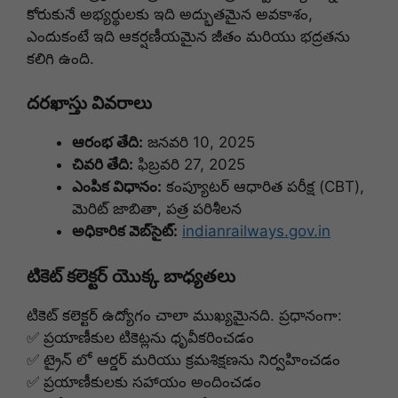
కోరుకునే అభ్యర్థులకు ఇది అద్భుతమైన అవకాశం,
ఎందుకంటే ఇది ఆకర్షణీయమైన జీతం మరియు భద్రతను
కలిగి ఉంది.
దరఖాస్తు వివరాలు
ఆరంభ తేది:
జనవరి 10, 2025
చివరి తేది:
ఫిబ్రవరి 27, 2025
ఎంపిక విధానం:
కంప్యూటర్ ఆధారిత పరీక్ష (CBT),
మెరిట్ జాబితా, పత్ర పరిశీలన
అధికారిక వెబ్‌సైట్:
indianrailways.gov.in
టికెట్ కలెక్టర్ యొక్క బాధ్యతలు
టికెట్ కలెక్టర్ ఉద్యోగం చాలా ముఖ్యమైనది. ప్రధానంగా:
✅ ప్రయాణీకుల టికెట్లను ధృవీకరించడం
✅ ట్రైన్ లో ఆర్డర్ మరియు క్రమశిక్షణను నిర్వహించడం
✅ ప్రయాణీకులకు సహాయం అందించడం