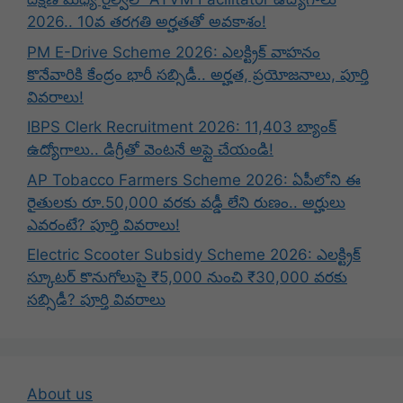
2026.. 10వ తరగతి అర్హతతో అవకాశం!
PM E-Drive Scheme 2026: ఎలక్ట్రిక్ వాహనం
కొనేవారికి కేంద్రం భారీ సబ్సిడీ.. అర్హత, ప్రయోజనాలు, పూర్తి
వివరాలు!
IBPS Clerk Recruitment 2026: 11,403 బ్యాంక్
ఉద్యోగాలు.. డిగ్రీతో వెంటనే అప్లై చేయండి!
AP Tobacco Farmers Scheme 2026: ఏపీలోని ఈ
రైతులకు రూ.50,000 వరకు వడ్డీ లేని రుణం.. అర్హులు
ఎవరంటే? పూర్తి వివరాలు!
Electric Scooter Subsidy Scheme 2026: ఎలక్ట్రిక్
స్కూటర్ కొనుగోలుపై ₹5,000 నుంచి ₹30,000 వరకు
సబ్సిడీ? పూర్తి వివరాలు
About us