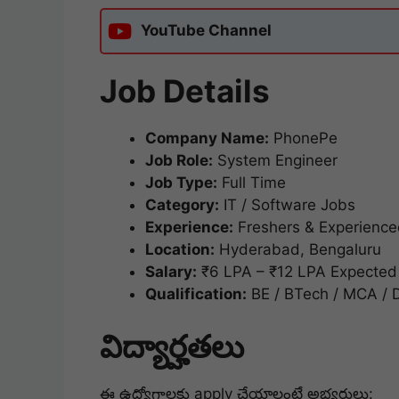
YouTube Channel
Job Details
Company Name:
PhonePe
Job Role:
System Engineer
Job Type:
Full Time
Category:
IT / Software Jobs
Experience:
Freshers & Experienc
Location:
Hyderabad, Bengaluru
Salary:
₹6 LPA – ₹12 LPA Expected
Qualification:
BE / BTech / MCA / 
విద్యార్హతలు
ఈ ఉద్యోగాలకు apply చేయాలంటే అభ్యర్థులు: