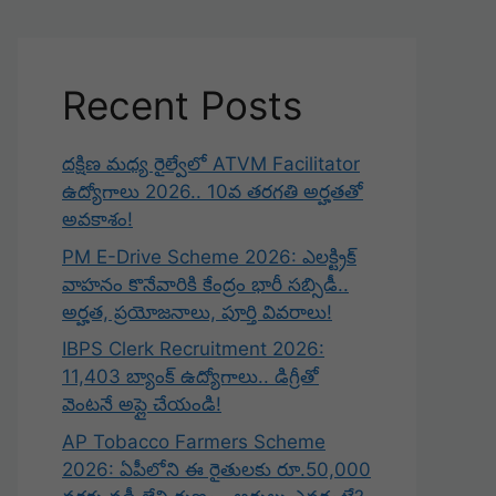
Recent Posts
దక్షిణ మధ్య రైల్వేలో ATVM Facilitator
ఉద్యోగాలు 2026.. 10వ తరగతి అర్హతతో
అవకాశం!
PM E-Drive Scheme 2026: ఎలక్ట్రిక్
వాహనం కొనేవారికి కేంద్రం భారీ సబ్సిడీ..
అర్హత, ప్రయోజనాలు, పూర్తి వివరాలు!
IBPS Clerk Recruitment 2026:
11,403 బ్యాంక్ ఉద్యోగాలు.. డిగ్రీతో
వెంటనే అప్లై చేయండి!
AP Tobacco Farmers Scheme
2026: ఏపీలోని ఈ రైతులకు రూ.50,000