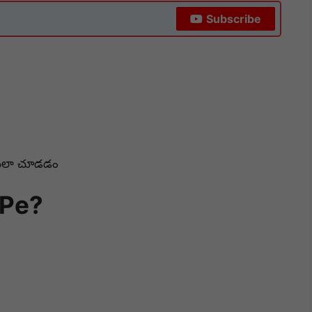
Subscribe
సేలా చూడడం
Pe?