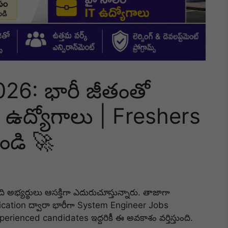
26: భారీ జీతంతో
ఉద్యోగాలు | Freshers
ండి 🚀
భ్యర్థులు ఆసక్తిగా ఎదురుచూస్తున్నారు. తాజాగా
cation ద్వారా భారీగా System Engineer Jobs
ienced candidates ఇద్దరికీ ఈ అవకాశం వర్తిస్తుంది.