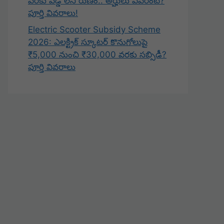
వరకు వడ్డీ లేని రుణం.. అర్హులు ఎవరంటే?
పూర్తి వివరాలు!
Electric Scooter Subsidy Scheme
2026: ఎలక్ట్రిక్ స్కూటర్ కొనుగోలుపై
₹5,000 నుంచి ₹30,000 వరకు సబ్సిడీ?
పూర్తి వివరాలు