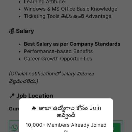
Learning Attitude
Windows & MS Office Basic Knowledge
Ticketing Tools తెలిసి ఉంటే Advantage
💰 Salary
Best Salary as per Company Standards
Performance-based Benefits
Career Growth Opportunities
(Official notificationలో salary వివరాలు
వెల్లడించలేదు.)
📍 Job Location
🔥 తాజా ఉద్యోగాల కోసం Join
Gurugram (Gurgaon), Haryana
అవ్వండి
10,000+ Members Already Joined
WhatsApp Channel
Join Now