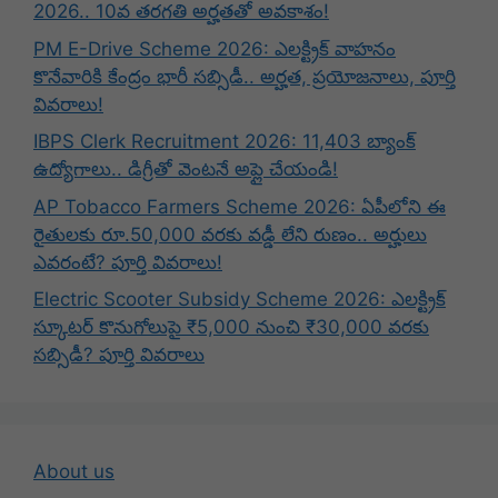
2026.. 10వ తరగతి అర్హతతో అవకాశం!
PM E-Drive Scheme 2026: ఎలక్ట్రిక్ వాహనం
కొనేవారికి కేంద్రం భారీ సబ్సిడీ.. అర్హత, ప్రయోజనాలు, పూర్తి
వివరాలు!
IBPS Clerk Recruitment 2026: 11,403 బ్యాంక్
ఉద్యోగాలు.. డిగ్రీతో వెంటనే అప్లై చేయండి!
AP Tobacco Farmers Scheme 2026: ఏపీలోని ఈ
రైతులకు రూ.50,000 వరకు వడ్డీ లేని రుణం.. అర్హులు
ఎవరంటే? పూర్తి వివరాలు!
Electric Scooter Subsidy Scheme 2026: ఎలక్ట్రిక్
స్కూటర్ కొనుగోలుపై ₹5,000 నుంచి ₹30,000 వరకు
సబ్సిడీ? పూర్తి వివరాలు
About us