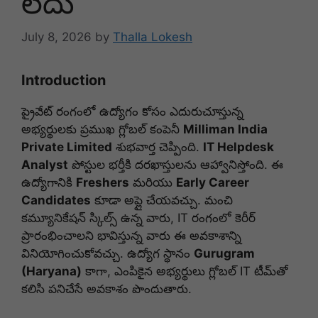
లేదు
July 8, 2026
by
Thalla Lokesh
Introduction
ప్రైవేట్ రంగంలో ఉద్యోగం కోసం ఎదురుచూస్తున్న
అభ్యర్థులకు ప్రముఖ గ్లోబల్ కంపెనీ
Milliman India
Private Limited
శుభవార్త చెప్పింది.
IT Helpdesk
Analyst
పోస్టుల భర్తీకి దరఖాస్తులను ఆహ్వానిస్తోంది. ఈ
ఉద్యోగానికి
Freshers
మరియు
Early Career
Candidates
కూడా అప్లై చేయవచ్చు. మంచి
కమ్యూనికేషన్ స్కిల్స్ ఉన్న వారు, IT రంగంలో కెరీర్
ప్రారంభించాలని భావిస్తున్న వారు ఈ అవకాశాన్ని
వినియోగించుకోవచ్చు. ఉద్యోగ స్థానం
Gurugram
(Haryana)
కాగా, ఎంపికైన అభ్యర్థులు గ్లోబల్ IT టీమ్‌తో
కలిసి పనిచేసే అవకాశం పొందుతారు.