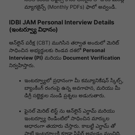
మ్యాగజైన్స్ (Monthly PDFs) ఫాలో అవ్వండి.
IDBI JAM Personal Interview Details
(ఇంటర్వ్యూ విధానం)
ఆన్‌లైన్ పరీక్ష (CBT) ముగిసిన తర్వాత అందులో మెరిట్
సాధించిన అభ్యర్థులకు రెండవ దశలో
Personal
Interview (PI)
మరియు
Document Verification
నిర్వహిస్తారు.
ఇంటర్వ్యూలో ప్రధానంగా మీ కమ్యూనికేషన్ స్కిల్స్,
బ్యాంకింగ్ రంగంపై ఉన్న అవగాహన, మరియు మీ
డిగ్రీ సబ్జెక్టుల నుండి ప్రశ్నలు అడుగుతారు.
ఫైనల్ మెరిట్ లిస్ట్ ను ఆన్‌లైన్ ఎగ్జామ్ మరియు
ఇంటర్వ్యూ రెండింటిలో సాధించిన మార్కుల
ఆధారంగా తయారు చేస్తారు. కాబట్టి ఎగ్జామ్ తో
పాటే ఇంటర్వ్యూకి కూడా ప్రిపేర్ అవ్వడం మంచిది.