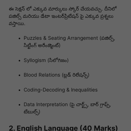
ఈ సెక్షన్ లో ఎక్కువ మార్కులు స్కోర్ చేయవచ్చు. దీనిలో
పజిల్స్ మరియు డేటా ఇంటర్‌ప్రిటేషన్ పై ఎక్కువ ప్రశ్నలు
వస్తాయి.
Puzzles & Seating Arrangement (పజిల్స్,
సిట్టింగ్ అరేంజ్మెంట్)
Syllogism (సిలోగిజం)
Blood Relations (బ్లడ్ రిలేషన్స్)
Coding-Decoding & Inequalities
Data Interpretation (పై చార్ట్స్, బార్ గ్రాఫ్స్,
టేబుల్స్)
2. English Language (40 Marks)