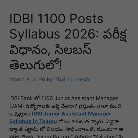
IDBI 1100 Posts
Syllabus 2026: పరీక్ష
విధానం, సిలబస్
తెలుగులో!
March 8, 2026
by
Thalla Lokesh
IDBI Bank లో 1100 Junior Assistant Manager
(JAM) ఉద్యోగాలకు అప్లై చేశారా? ప్రస్తుతం చాలా మంది
అభ్యర్థులు
IDBI Junior Assistant Manager
Syllabus in Telugu
కోసం వెతుకుతున్నారు. ఏదైనా
బ్యాంక్ ఎగ్జామ్ లో విజయం సాధించాలంటే, ముందుగా ఆ
పరీక్ష యొక్క “Exam Pattern” మరియు “Syllabus” పై