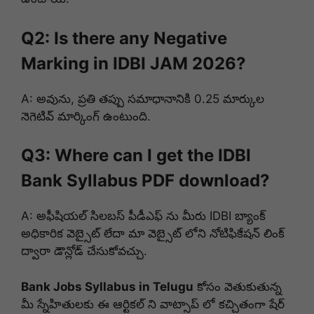
Q2: Is there any Negative
Marking in IDBI JAM 2026?
A: అవును, ప్రతి తప్పు సమాధానానికి 0.25 మార్కుల
నెగెటివ్ మార్కింగ్ ఉంటుంది.
Q3: Where can I get the IDBI
Bank Syllabus PDF download?
A: అఫీషియల్ సిలబస్ పీడీఎఫ్ ను మీరు IDBI బ్యాంక్
అధికారిక వెబ్సైట్ లేదా మా వెబ్సైట్ లోని నోటిఫికేషన్ లింక్
ద్వారా డౌన్లోడ్ చేసుకోవచ్చు.
Bank Jobs Syllabus in Telugu
కోసం వెతుకుతున్న
మీ స్నేహితులకు ఈ ఆర్టికల్ ని వాట్సాప్ లో కచ్చితంగా షేర్