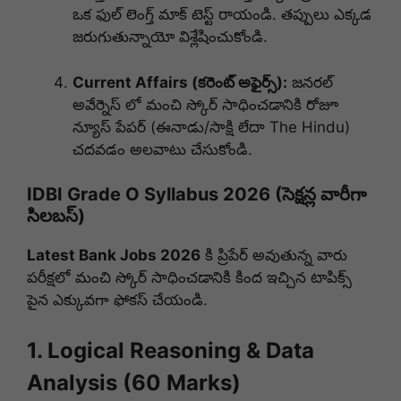
ఒక ఫుల్ లెంగ్త్ మాక్ టెస్ట్ రాయండి. తప్పులు ఎక్కడ
జరుగుతున్నాయో విశ్లేషించుకోండి.
Current Affairs (కరెంట్ అఫైర్స్):
జనరల్
అవేర్నెస్ లో మంచి స్కోర్ సాధించడానికి రోజూ
న్యూస్ పేపర్ (ఈనాడు/సాక్షి లేదా The Hindu)
చదవడం అలవాటు చేసుకోండి.
IDBI Grade O Syllabus 2026 (సెక్షన్ల వారీగా
సిలబస్)
Latest Bank Jobs 2026
కి ప్రిపేర్ అవుతున్న వారు
పరీక్షలో మంచి స్కోర్ సాధించడానికి కింద ఇచ్చిన టాపిక్స్
పైన ఎక్కువగా ఫోకస్ చేయండి.
1. Logical Reasoning & Data
Analysis (60 Marks)