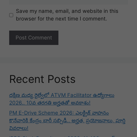
Save my name, email, and website in this
browser for the next time I comment.
Recent Posts
దక్షిణ మధ్య రైల్వేలో ATVM Facilitator ఉద్యోగాలు
2026.. 10వ తరగతి అర్హతతో అవకాశం!
PM E-Drive Scheme 2026: ఎలక్ట్రిక్ వాహనం
కొనేవారికి కేంద్రం భారీ సబ్సిడీ.. అర్హత, ప్రయోజనాలు, పూర్తి
వివరాలు!