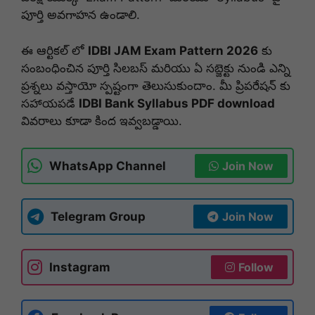
పూర్తి అవగాహన ఉండాలి.
ఈ ఆర్టికల్ లో
IDBI JAM Exam Pattern 2026
కు
సంబంధించిన పూర్తి సిలబస్ మరియు ఏ సబ్జెక్టు నుండి ఎన్ని
ప్రశ్నలు వస్తాయో స్పష్టంగా తెలుసుకుందాం. మీ ప్రిపరేషన్ కు
సహాయపడే
IDBI Bank Syllabus PDF download
వివరాలు కూడా కింద ఇవ్వబడ్డాయి.
WhatsApp Channel
Join Now
Telegram Group
Join Now
Instagram
Follow