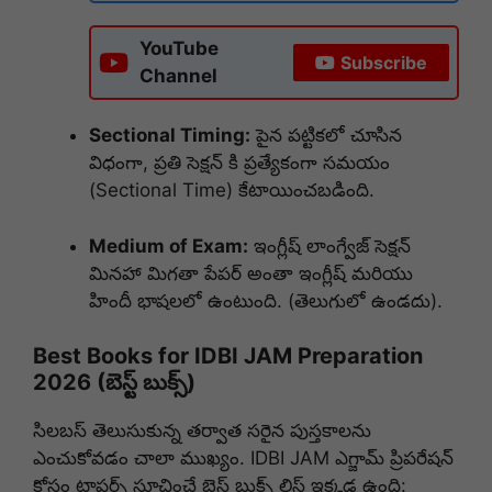
YouTube
Subscribe
Channel
Sectional Timing:
పైన పట్టికలో చూసిన
విధంగా, ప్రతి సెక్షన్ కి ప్రత్యేకంగా సమయం
(Sectional Time) కేటాయించబడింది.
Medium of Exam:
ఇంగ్లీష్ లాంగ్వేజ్ సెక్షన్
మినహా మిగతా పేపర్ అంతా ఇంగ్లీష్ మరియు
హిందీ భాషలలో ఉంటుంది. (తెలుగులో ఉండదు).
Best Books for IDBI JAM Preparation
2026 (బెస్ట్ బుక్స్)
సిలబస్ తెలుసుకున్న తర్వాత సరైన పుస్తకాలను
ఎంచుకోవడం చాలా ముఖ్యం. IDBI JAM ఎగ్జామ్ ప్రిపరేషన్
కోసం టాపర్స్ సూచించే బెస్ట్ బుక్స్ లిస్ట్ ఇక్కడ ఉంది: