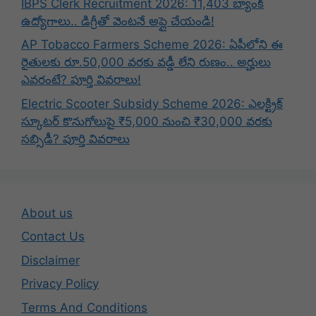
IBPS Clerk Recruitment 2026: 11,403 బ్యాంక్
ఉద్యోగాలు.. డిగ్రీతో వెంటనే అప్లై చేయండి!
AP Tobacco Farmers Scheme 2026: ఏపీలోని ఈ
రైతులకు రూ.50,000 వరకు వడ్డీ లేని రుణం.. అర్హులు
ఎవరంటే? పూర్తి వివరాలు!
Electric Scooter Subsidy Scheme 2026: ఎలక్ట్రిక్
స్కూటర్ కొనుగోలుపై ₹5,000 నుంచి ₹30,000 వరకు
సబ్సిడీ? పూర్తి వివరాలు
About us
Contact Us
Disclaimer
Privacy Policy
Terms And Conditions