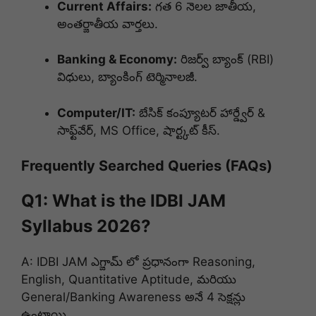
Current Affairs:
గత 6 నెలల జాతీయ,
అంతర్జాతీయ వార్తలు.
Banking & Economy:
రిజర్వ్ బ్యాంక్ (RBI)
విధులు, బ్యాంకింగ్ టెర్మినాలజీ.
Computer/IT:
బేసిక్ కంప్యూటర్ హార్డ్వేర్ &
సాఫ్ట్‌వేర్, MS Office, షార్ట్కట్ కీస్.
Frequently Searched Queries (FAQs)
Q1: What is the IDBI JAM
Syllabus 2026?
A: IDBI JAM ఎగ్జామ్ లో ప్రధానంగా Reasoning,
English, Quantitative Aptitude, మరియు
General/Banking Awareness అనే 4 సెక్షన్లు
ఉంటాయి.