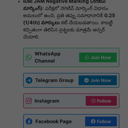
IDBI JAM Negative Marking (నెగెటివ్
మార్కింగ్):
పరీక్షలో నెగెటివ్ మార్కింగ్ విధానం
అమలులో ఉంది. ప్రతి తప్పు సమాధానానికి
0.25
(1/4th) మార్కులు
కట్ చేయబడతాయి. కాబట్టి
కచ్చితంగా తెలిసిన ప్రశ్నలకు మాత్రమే ఆన్సర్
చేయాలి.
WhatsApp
Join Now
Channel
Telegram Group
Join Now
Instagram
Follow
Facebook Page
Follow