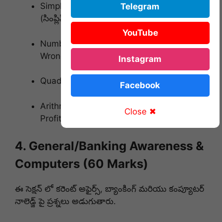
Simplification & Approximation
Telegram
(సింప్లిఫికేషన్స్)
YouTube
Number Series (నంబర్ సిరీస్ – Missing &
Wrong)
Instagram
Quadratic Equations
Facebook
Arithmetic Word Problems (Time & Work,
Close ✖
Profit & Loss, Percentages, Averages).
4. General/Banking Awareness &
Computers (60 Marks)
ఈ సెక్షన్ లో కరెంట్ అఫైర్స్, బ్యాంకింగ్ మరియు కంప్యూటర్
నాలెడ్జ్ పై ప్రశ్నలు అడుగుతారు.