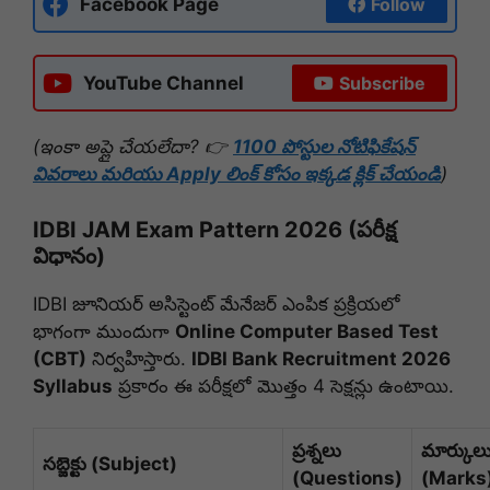
Facebook Page
Follow
YouTube Channel
Subscribe
(ఇంకా అప్లై చేయలేదా? 👉
1100 పోస్టుల నోటిఫికేషన్
వివరాలు మరియు Apply లింక్ కోసం ఇక్కడ క్లిక్ చేయండి
)
IDBI JAM Exam Pattern 2026 (పరీక్ష
విధానం)
IDBI జూనియర్ అసిస్టెంట్ మేనేజర్ ఎంపిక ప్రక్రియలో
భాగంగా ముందుగా
Online Computer Based Test
(CBT)
నిర్వహిస్తారు.
IDBI Bank Recruitment 2026
Syllabus
ప్రకారం ఈ పరీక్షలో మొత్తం 4 సెక్షన్లు ఉంటాయి.
ప్రశ్నలు
మార్కుల
సబ్జెక్టు (Subject)
(Questions)
(Marks