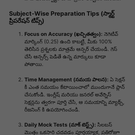
Subject-Wise Preparation Tips (స్మార్ట్
ప్రిపరేషన్ టిప్స్)
Focus on Accuracy (ఖచ్చితత్వం):
నెగెటివ్
మార్కింగ్ (0.25) ఉంది కాబట్టి, మీకు 100%
తెలిసిన ప్రశ్నలకు మాత్రమే ఆన్సర్ చేయండి. గెస్
చేసి ఆన్సర్స్ పెడితే ఉన్న మార్కులు కూడా
పోతాయి.
Time Management (సమయ పాలన):
ఏ సెక్షన్
కి ఎంత సమయం కేటాయించాలో ముందుగానే ప్లాన్
చేసుకోండి. ఇంగ్లీష్ మరియు జనరల్ అవేర్నెస్
సెక్షన్లను త్వరగా పూర్తి చేసి, ఆ సమయాన్ని మ్యాథ్స్,
రీజనింగ్ కి ఉపయోగించండి.
Daily Mock Tests (మాక్ టెస్ట్స్):
సిలబస్
మొత్తం ఒకసారి చదవడం పూర్తయ్యాక, ప్రతిరోజూ