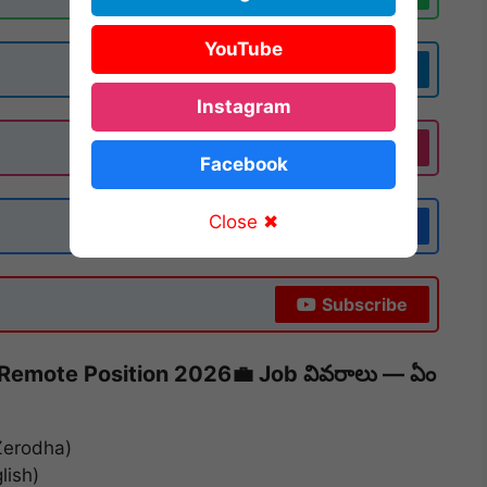
YouTube
Join Now
Instagram
Follow
Facebook
Close ✖
Follow
Subscribe
 Remote Position 2026
💼 Job వివరాలు — ఏం
Zerodha)
lish)