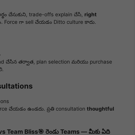
ం చేసుకుని, trade-offs explain చేసి,
right
orce గా sell చేయడం Ditto culture కాదు.
ం
d చేసిన తర్వాత, plan selection మరియు purchase
ి.
ultations
ions
orce చేయడం ఉండదు. ప్రతి consultation
thoughtful
s Team Bliss
🎯 రెండు Teams — మీకు ఏది