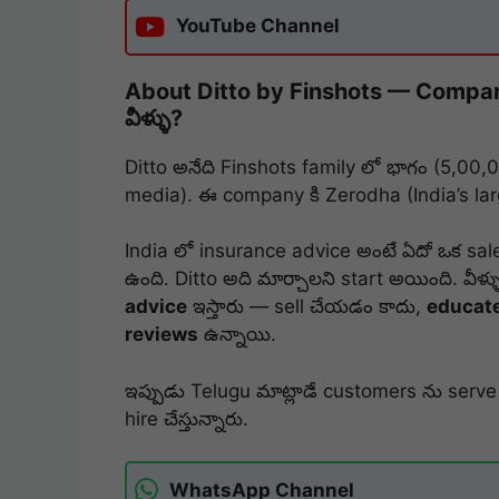
YouTube Channel
About Ditto by Finshots — Compan
వీళ్ళు?
Ditto
అనేది
Finshots
family లో భాగం (5,00,0
media). ఈ company కి
Zerodha
(India’s la
India లో insurance advice అంటే ఏదో ఒక sal
ఉంది.
Ditto
అది మార్చాలని start అయింది. వీళ్
advice
ఇస్తారు — sell చేయడం కాదు,
educat
reviews
ఉన్నాయి.
ఇప్పుడు Telugu మాట్లాడే customers ను serve
hire చేస్తున్నారు.
WhatsApp Channel