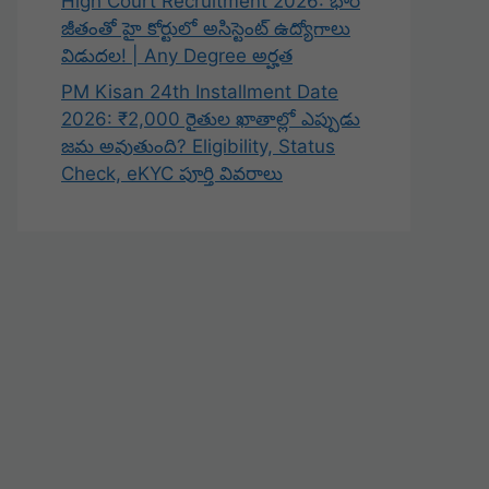
High Court Recruitment 2026: భారీ
జీతంతో హై కోర్టులో అసిస్టెంట్ ఉద్యోగాలు
విడుదల! | Any Degree అర్హత
PM Kisan 24th Installment Date
2026: ₹2,000 రైతుల ఖాతాల్లో ఎప్పుడు
జమ అవుతుంది? Eligibility, Status
Check, eKYC పూర్తి వివరాలు