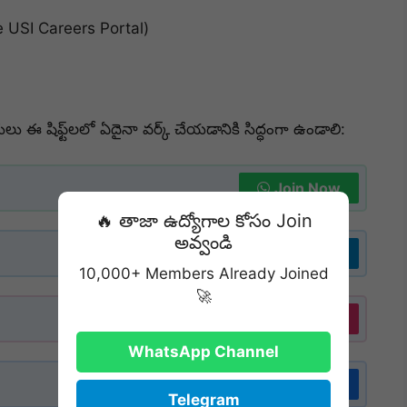
e USI Careers Portal)
ు ఈ షిఫ్ట్‌లలో ఏదైనా వర్క్ చేయడానికి సిద్ధంగా ఉండాలి:
Join Now
🔥 తాజా ఉద్యోగాల కోసం Join
అవ్వండి
Join Now
10,000+ Members Already Joined
🚀
Follow
WhatsApp Channel
Follow
Telegram