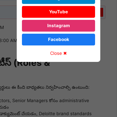
YouTube
Subscribe
Instagram
PM
Facebook
 3:00 AM
Close ✖
లిటీస్ (Roles &
థులు ఈ కింది బాధ్యతలు నిర్వహించాల్సి ఉంటుంది:
ctors, Senior Managers కోసం administrative
ేయడం
s డాక్యుమెంట్ చేయడం, Deloitte brand standards