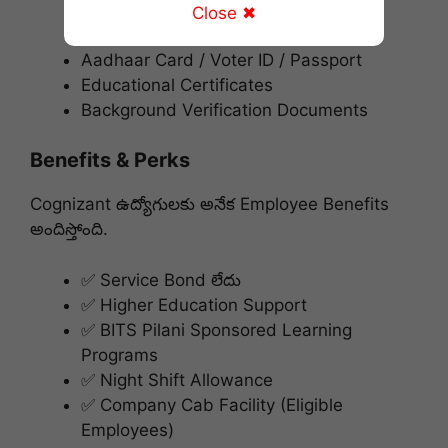
Close ✖
PAN Card
Aadhaar Card / Voter ID / Passport
Educational Certificates
Background Verification Documents
Benefits & Perks
Cognizant ఉద్యోగులకు అనేక Employee Benefits
అందిస్తోంది.
✅ Service Bond లేదు
✅ Higher Education Support
✅ BITS Pilani Sponsored Learning
Programs
✅ Night Shift Allowance
✅ Company Cab Facility (Eligible
Employees)