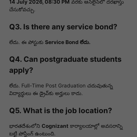
14 July 2026, 08:30 PM
వరకు ఆన్‌లైన్‌లో దరఖాస్తు
చేసుకోవచ్చు.
Q3. Is there any service bond?
లేదు. ఈ పోస్టుకు
Service Bond లేదు.
Q4. Can postgraduate students
apply?
లేదు. Full-Time Post Graduation చదువుతున్న
విద్యార్థులు ఈ డ్రైవ్‌కు అర్హులు కాదు.
Q5. What is the job location?
భారతదేశంలోని
Cognizant
కార్యాలయాల్లో అవసరాన్ని
బట్టి పోస్టింగ్ ఉంటుంది.