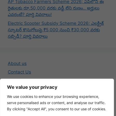
AP Tobacco Farmers Scheme 2026: ఏపీలోని ఈ
రైతులకు రూ.50,000 వరకు వడ్డీ లేని రుణం.. అర్హులు
ఎవరంటే? పూర్తి వివరాలు!
Electric Scooter Subsidy Scheme 2026: ఎలక్ట్రిక్
స్కూటర్ కొనుగోలుపై ₹5,000 నుంచి ₹30,000 వరకు
సబ్సిడీ? పూర్తి వివరాలు
About us
Contact Us
Disclaimer
We value your privacy
Privacy Policy
We use cookies to enhance your browsing experience,
Terms And Conditions
serve personalised ads or content, and analyse our traffic.
By clicking "Accept All", you consent to our use of cookies.