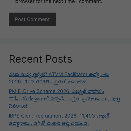
browser for the next time I comment.
Recent Posts
దక్షిణ మధ్య రైల్వేలో ATVM Facilitator ఉద్యోగాలు
2026.. 10వ తరగతి అర్హతతో అవకాశం!
PM E-Drive Scheme 2026: ఎలక్ట్రిక్ వాహనం
కొనేవారికి కేంద్రం భారీ సబ్సిడీ.. అర్హత, ప్రయోజనాలు, పూర్తి
వివరాలు!
IBPS Clerk Recruitment 2026: 11,403 బ్యాంక్
ఉద్యోగాలు.. డిగ్రీతో వెంటనే అప్లై చేయండి!