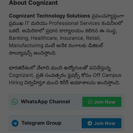
About Cognizant
Cognizant Technology Solutions
ప్రపంచవ్యాప్తంగా
ప్రముఖ IT మరియు Professional Services కంపెనీలలో
ఒకటి. అమెరికాలో ప్రధాన కార్యాలయం కలిగిన ఈ సంస్థ,
Banking, Healthcare, Insurance, Retail,
Manufacturing వంటి అనేక రంగాలకు డిజిటల్
సొల్యూషన్స్ అందిస్తోంది.
భారతదేశంలో వేలాది మంది ఉద్యోగులతో పనిచేస్తున్న
Cognizant, ప్రతి సంవత్సరం ఫ్రెషర్స్ కోసం Off Campus
Hiring నిర్వహిస్తూ మంచి కెరీర్ అవకాశాలను అందిస్తోంది.
WhatsApp Channel
Join Now
Telegram Group
Join Now