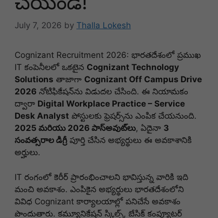
చేయండి!
July 7, 2026
by
Thalla Lokesh
Cognizant Recruitment 2026: భారతదేశంలో ప్రముఖ
IT కంపెనీలలో ఒకటైన
Cognizant Technology
Solutions
తాజాగా
Cognizant Off Campus Drive
2026
నోటిఫికేషన్‌ను విడుదల చేసింది. ఈ నియామకం
ద్వారా
Digital Workplace Practice – Service
Desk Analyst
పోస్టులకు ఫ్రెషర్స్‌ను ఎంపిక చేయనుంది.
2025 మరియు 2026 పాస్‌అవుట్‌లు
, ఏదైనా
3
సంవత్సరాల డిగ్రీ
పూర్తి చేసిన అభ్యర్థులు ఈ అవకాశానికి
అర్హులు.
IT రంగంలో కెరీర్ ప్రారంభించాలని భావిస్తున్న వారికి ఇది
మంచి అవకాశం. ఎంపికైన అభ్యర్థులు భారతదేశంలోని
వివిధ Cognizant కార్యాలయాల్లో పనిచేసే అవకాశం
పొందుతారు. కమ్యూనికేషన్ స్కిల్స్, బేసిక్ కంప్యూటర్