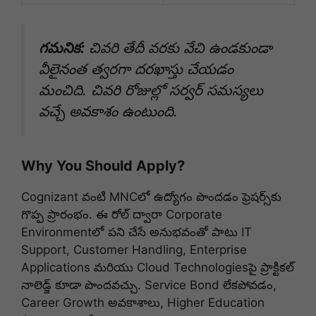
గమనిక:
చివరి తేదీ వరకు వేచి ఉండకుండా
వీలైనంత త్వరగా దరఖాస్తు చేయడం
మంచిది. చివరి రోజుల్లో సర్వర్ సమస్యలు
వచ్చే అవకాశం ఉంటుంది.
Why You Should Apply?
Cognizant వంటి MNCలో ఉద్యోగం పొందడం ఫ్రెషర్స్‌కు
గొప్ప ప్రారంభం. ఈ రోల్ ద్వారా Corporate
Environment‌లో పని చేసే అనుభవంతో పాటు IT
Support, Customer Handling, Enterprise
Applications మరియు Cloud Technologies‌పై ప్రాక్టికల్
నాలెడ్జ్ కూడా పొందవచ్చు. Service Bond లేకపోవడం,
Career Growth అవకాశాలు, Higher Education