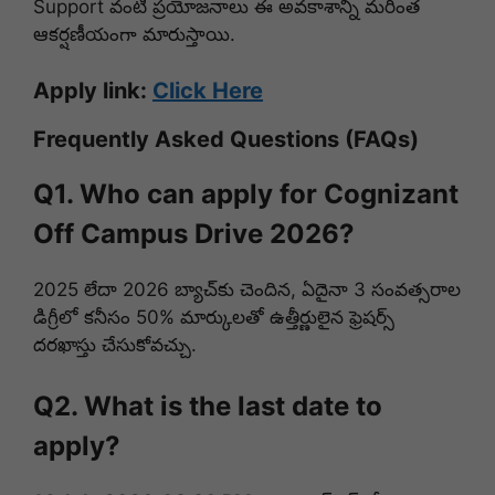
Support వంటి ప్రయోజనాలు ఈ అవకాశాన్ని మరింత
ఆకర్షణీయంగా మారుస్తాయి.
Apply link:
Click Here
Frequently Asked Questions (FAQs)
Q1. Who can apply for Cognizant
Off Campus Drive 2026?
2025 లేదా 2026 బ్యాచ్‌కు చెందిన, ఏదైనా 3 సంవత్సరాల
డిగ్రీలో కనీసం 50% మార్కులతో ఉత్తీర్ణులైన ఫ్రెషర్స్
దరఖాస్తు చేసుకోవచ్చు.
Q2. What is the last date to
apply?