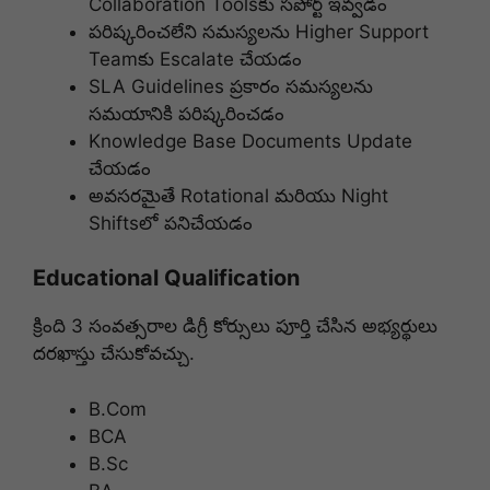
Collaboration Tools‌కు సపోర్ట్ ఇవ్వడం
పరిష్కరించలేని సమస్యలను Higher Support
Team‌కు Escalate చేయడం
SLA Guidelines ప్రకారం సమస్యలను
సమయానికి పరిష్కరించడం
Knowledge Base Documents Update
చేయడం
అవసరమైతే Rotational మరియు Night
Shifts‌లో పనిచేయడం
Educational Qualification
క్రింది 3 సంవత్సరాల డిగ్రీ కోర్సులు పూర్తి చేసిన అభ్యర్థులు
దరఖాస్తు చేసుకోవచ్చు.
B.Com
BCA
B.Sc