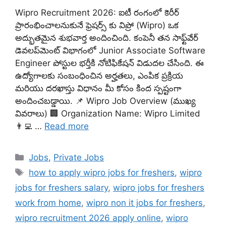
Wipro Recruitment 2026: ఐటీ రంగంలో కెరీర్
ప్రారంభించాలనుకునే ఫ్రెషర్స్ కు విప్రో (Wipro) ఒక
అద్భుతమైన శుభవార్త అందించింది. కంపెనీ తన సాఫ్ట్‌వేర్
డెవలప్‌మెంట్ విభాగంలో Junior Associate Software
Engineer పోస్టుల భర్తీకి నోటిఫికేషన్ విడుదల చేసింది. ఈ
ఉద్యోగాలకు సంబంధించిన అర్హతలు, ఎంపిక ప్రక్రియ
మరియు దరఖాస్తు విధానం మీ కోసం కింద స్పష్టంగా
అందించబడ్డాయి. 📌 Wipro Job Overview (ముఖ్య
వివరాలు) 🏢 Organization Name: Wipro Limited
👨‍💻 …
Read more
Categories
Jobs
,
Private Jobs
Tags
how to apply wipro jobs for freshers
,
wipro
jobs for freshers salary
,
wipro jobs for freshers
work from home
,
wipro non it jobs for freshers
,
wipro recruitment 2026 apply online
,
wipro