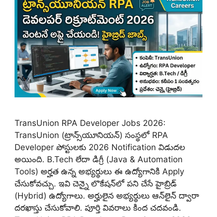
TransUnion RPA Developer Jobs 2026:
TransUnion (ట్రాన్స్‌యూనియన్) సంస్థలో RPA
Developer పోస్టులకు 2026 Notification విడుదల
అయింది. B.Tech లేదా డిగ్రీ (Java & Automation
Tools) అర్హత ఉన్న అభ్యర్థులు ఈ ఉద్యోగానికి Apply
చేసుకోవచ్చు. ఇవి చెన్నై లొకేషన్‌లో పని చేసే హైబ్రిడ్
(Hybrid) ఉద్యోగాలు. అర్హులైన అభ్యర్థులు ఆన్‌లైన్ ద్వారా
దరఖాస్తు చేసుకోవాలి. పూర్తి వివరాలు కింద చదవండి.