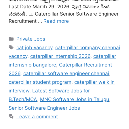
Last Date March 29, 2026. పూర్తి వివరాలు కింద
చదవండి. 📊 Caterpillar Senior Software Engineer
Recruitment …
Read more
Categories
Private Jobs
Tags
cat job vacancy
,
caterpillar company chennai
vacancy
,
caterpillar internship 2026
,
caterpillar
internship bangalore
,
Caterpillar Recruitment
2026
,
caterpillar software engineer chennai
,
caterpillar student program
,
caterpillar walk in
interview
,
Latest Software Jobs for
B.Tech/MCA
,
MNC Software Jobs in Telugu
,
Senior Software Engineer Jobs
Leave a comment