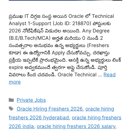
ప్రముఖ IT దిగ్గజ సంస్థ అయిన Oracle లో Technical
Analyst 1-Support (Job ID: 218870) పోస్టులకు
2026 నోటిఫికేషన్ విడుదల అయింది. Any Degree
(B.E/B.Tech/MCA) అర్హత మరియు 0 నుండి 2
సంవత్సరాల అనుభవం ఉన్న అభ్యర్థులు (Freshers
కూడా) ఈ ఉద్యోగానికి Apply చేసుకోవచ్చు. దరఖాస్తు
ప్రక్రియ ఇప్పటికే ప్రారంభమైంది. ఆసక్తి ఉన్న అభ్యర్థులు లింక్
expire అవ్వకముందే త్వరగా అప్లై చేసుకోండి. పూర్తి
వివరాలు కింద చదవండి. Oracle Technical …
Read
more
Categories
Private Jobs
Tags
Oracle Hiring Freshers 2026
,
oracle hiring
freshers 2026 hyderabad
,
oracle hiring freshers
2026 india
,
oracle hiring freshers 2026 salary
,