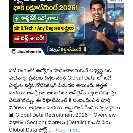
ఐటీ రంగంలో ఉద్యోగం సాధించాలనుకునే అభ్యర్థులకు
శుభవార్త. ప్రముఖ దిగ్గజ సంస్థ Global Data లో ఐటీ
పోస్టుల భర్తీకి నోటిఫికేషన్ విడుదల అయింది. అర్హత
మరియు ఆసక్తి గల అభ్యర్థులు ఆన్‌లైన్ ద్వారా దరఖాస్తు
చేసుకోవచ్చు. ఈ రిక్రూట్‌మెంట్ కి సంబంధించిన పూర్తి
వివరాలు, అర్హతలు మరియు అప్లై లింక్ కింద ఇవ్వబడ్డాయి.
📊 Global Data Recruitment 2026 – Overview
విభాగం (Section) వివరాలు (Details) కంపెనీ పేరు
Global Data పోస్ట్ …
Read more