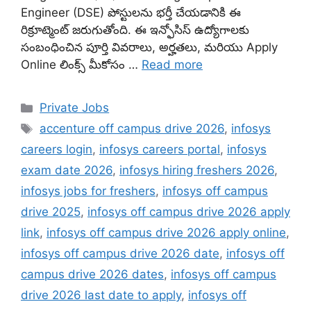
Engineer (DSE) పోస్టులను భర్తీ చేయడానికి ఈ
రిక్రూట్మెంట్ జరుగుతోంది. ఈ ఇన్ఫోసిస్ ఉద్యోగాలకు
సంబంధించిన పూర్తి వివరాలు, అర్హతలు, మరియు Apply
Online లింక్స్ మీకోసం …
Read more
Categories
Private Jobs
Tags
accenture off campus drive 2026
,
infosys
careers login
,
infosys careers portal
,
infosys
exam date 2026
,
infosys hiring freshers 2026
,
infosys jobs for freshers
,
infosys off campus
drive 2025
,
infosys off campus drive 2026 apply
link
,
infosys off campus drive 2026 apply online
,
infosys off campus drive 2026 date
,
infosys off
campus drive 2026 dates
,
infosys off campus
drive 2026 last date to apply
,
infosys off