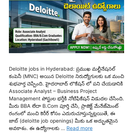
Deloitte jobs in Hyderabad: ప్రముఖ మల్టీనేషనల్
కంపెనీ (MNC) అయిన Deloitte నిరుద్యోగులకు ఒక మంచి
శుభవార్త చెప్పింది. హైదరాబాద్ లొకేషన్ లో పని చేయడానికి
Associate Analyst – Business Project
Management పోస్టుల భర్తీకి నోటిఫికేషన్ విడుదల చేసింది.
మీరు BBA లేదా B.Com పూర్తి చేసి, ప్రాజెక్ట్ మేనేజ్‌మెంట్
రంగంలో మంచి కెరీర్ కోసం ఎదురుచూస్తున్నట్లయితే, ఈ
జాబ్ (deloitte job openings) మీకు ఒక అద్భుతమైన
అవకాశం. ఈ ఉద్యోగాలకు …
Read more