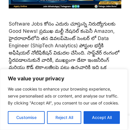
Software Jobs కోసం ఎదురు చూస్తున్న నిరుద్యోగులకు
Good News! ప్రముఖ మల్టీ నేషనల్ కంపెనీ Amazon,
హైదరాబాద్‌లోని తన డెవలప్‌మెంట్ సెంటర్ లో Data
Engineer (ShipTech Analytics) పోస్టుల భర్తీకి
అఫీషియల్ నోటిఫికేషన్ విడుదల చేసింది. సాఫ్ట్‌వేర్ రంగంలో
స్థిరపడాలనుకునే వారికి, ముఖ్యంగా డేటా ఇంజనీరింగ్
మరియు క్లౌడ్ టెక్నాలజీలపై పట్టు ఉన్నవారికి ఇది ఒక
అద్భుతమైన అవకాశం. Amazon Recruitment 2026 కి
We value your privacy
సంబంధించిన అర్హతలు, కావాల్సిన స్కిల్స్ మరియు అప్లై చేసే
…
Read more
We use cookies to enhance your browsing experience,
serve personalised ads or content, and analyse our traffic.
By clicking "Accept All", you consent to our use of cookies.
Categories
Jobs
,
Private Jobs
Tags
Amazon Careers
,
Amazon India Hiring
,
Customise
Reject All
Accept All
WA Channel
Telegram
YouTube
Insta
FB
Amazon Jobs 2026
,
Data Engineer Recruitment
,