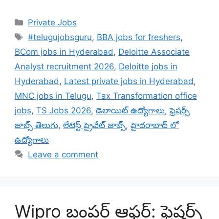
Categories
Private Jobs
Tags
#telugujobsguru
,
BBA jobs for freshers
,
BCom jobs in Hyderabad
,
Deloitte Associate
Analyst recruitment 2026
,
Deloitte jobs in
Hyderabad
,
Latest private jobs in Hyderabad
,
MNC jobs in Telugu
,
Tax Transformation office
jobs
,
TS Jobs 2026
,
డెలాయిట్ ఉద్యోగాలు
,
ఫ్రెషర్స్
జాబ్స్ తెలుగు
,
లేటెస్ట్ ప్రైవేట్ జాబ్స్
,
హైదరాబాద్ లో
ఉద్యోగాలు
Leave a comment
Wipro బంపర్ ఆఫర్: ఫ్రెషర్స్