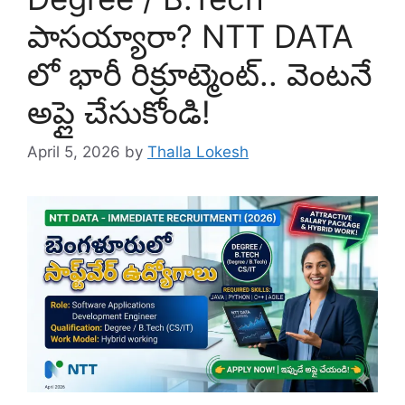
పాసయ్యారా? NTT DATA
లో భారీ రిక్రూట్మెంట్.. వెంటనే
అప్లై చేసుకోండి!
April 5, 2026
by
Thalla Lokesh