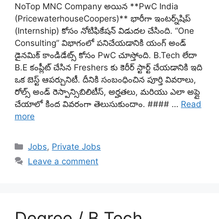
NoTop MNC Company అయిన **PwC India
(PricewaterhouseCoopers)** భారీగా ఇంటర్న్‌షిప్
(Internship) కోసం నోటిఫికేషన్ విడుదల చేసింది. “One
Consulting” విభాగంలో పనిచేయడానికి యంగ్ అండ్
డైనమిక్ కాండిడేట్స్ కోసం PwC చూస్తోంది. B.Tech లేదా
B.E కంప్లీట్ చేసిన Freshers కు కెరీర్ స్టార్ట్ చేయడానికి ఇది
ఒక బెస్ట్ ఆపర్చునిటీ. దీనికి సంబంధించిన పూర్తి వివరాలు,
రోల్స్ అండ్ రెస్పాన్సిబిలిటీస్, అర్హతలు, మరియు ఎలా అప్లై
చేయాలో కింద వివరంగా తెలుసుకుందాం. #### …
Read
more
Categories
Jobs
,
Private Jobs
Leave a comment
Degree / B.Tech