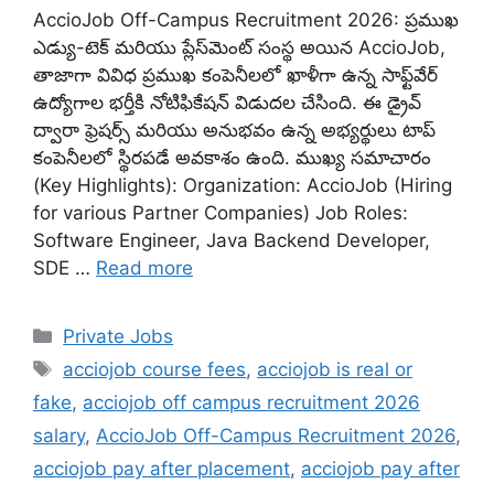
AccioJob Off-Campus Recruitment 2026: ప్రముఖ
ఎడ్యు-టెక్ మరియు ప్లేస్‌మెంట్ సంస్థ అయిన AccioJob,
తాజాగా వివిధ ప్రముఖ కంపెనీలలో ఖాళీగా ఉన్న సాఫ్ట్‌వేర్
ఉద్యోగాల భర్తీకి నోటిఫికేషన్ విడుదల చేసింది. ఈ డ్రైవ్
ద్వారా ఫ్రెషర్స్ మరియు అనుభవం ఉన్న అభ్యర్థులు టాప్
కంపెనీలలో స్థిరపడే అవకాశం ఉంది. ముఖ్య సమాచారం
(Key Highlights): Organization: AccioJob (Hiring
for various Partner Companies) Job Roles:
Software Engineer, Java Backend Developer,
SDE …
Read more
Categories
Private Jobs
Tags
acciojob course fees
,
acciojob is real or
fake
,
acciojob off campus recruitment 2026
salary
,
AccioJob Off-Campus Recruitment 2026
,
acciojob pay after placement
,
acciojob pay after