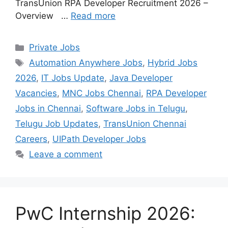
TransUnion RPA Developer Recruitment 2026 –
Overview …
Read more
Categories
Private Jobs
Tags
Automation Anywhere Jobs
,
Hybrid Jobs
2026
,
IT Jobs Update
,
Java Developer
Vacancies
,
MNC Jobs Chennai
,
RPA Developer
Jobs in Chennai
,
Software Jobs in Telugu
,
Telugu Job Updates
,
TransUnion Chennai
Careers
,
UIPath Developer Jobs
Leave a comment
PwC Internship 2026: