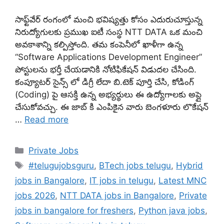
సాఫ్ట్‌వేర్ రంగంలో మంచి భవిష్యత్తు కోసం ఎదురుచూస్తున్న
నిరుద్యోగులకు ప్రముఖ ఐటీ సంస్థ NTT DATA ఒక మంచి
అవకాశాన్ని కల్పిస్తోంది. తమ కంపెనీలో ఖాళీగా ఉన్న
“Software Applications Development Engineer”
పోస్టులను భర్తీ చేయడానికి నోటిఫికేషన్ విడుదల చేసింది.
కంప్యూటర్ సైన్స్ లో డిగ్రీ లేదా బి.టెక్ పూర్తి చేసి, కోడింగ్
(Coding) పై ఆసక్తి ఉన్న అభ్యర్థులు ఈ ఉద్యోగాలకు అప్లై
చేసుకోవచ్చు. ఈ జాబ్ కి ఎంపికైన వారు బెంగళూరు లొకేషన్
…
Read more
Categories
Private Jobs
Tags
#telugujobsguru
,
BTech jobs telugu
,
Hybrid
jobs in Bangalore
,
IT jobs in telugu
,
Latest MNC
jobs 2026
,
NTT DATA jobs in Bangalore
,
Private
jobs in bangalore for freshers
,
Python java jobs
,