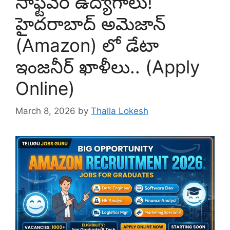
సాఫ్ట్‌వేర్ ఉద్యోగాలు!
హైదరాబాద్ అమెజాన్
(Amazon) లో డేటా
ఇంజనీర్ ఖాళీలు.. (Apply
Online)
March 8, 2026
by
Thalla Lokesh