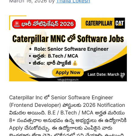
March 16, 2026
by
Thalla Lokesh
Caterpillar Inc లో Senior Software Engineer
(Frontend Developer) పోస్టులకు 2026 Notification
విడుదల అయింది. B.E / B.Tech / MCA అర్హత మరియు
8+ సంవత్సరాల అనుభవం ఉన్న అభ్యర్థులు ఈ ఉద్యోగానికి
Apply చేసుకోవచ్చు. ఈ ఉద్యోగాలకు ఎంపికైన వారు
బెంగళూరు లేదా చెన్నై లొకేషన్లలో పని చేయాల్సి ఉంటుంది.