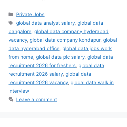
Categories
Private Jobs
Tags
global data analyst salary
,
global data
bangalore
,
global data company hyderabad
vacancy
,
global data company kondapur
,
global
data hyderabad office
,
global data jobs work
from home
,
global data plc salary
,
global data
recruitment 2026 for freshers
,
global data
recruitment 2026 salary
,
global data
recruitment 2026 vacancy
,
global data walk in
interview
Leave a comment