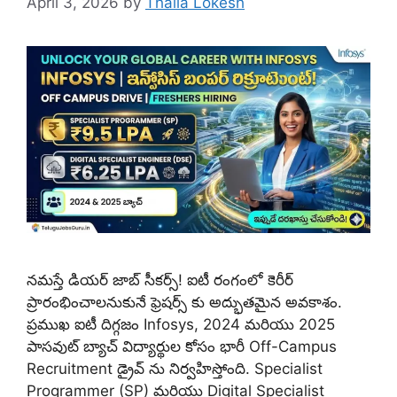
April 3, 2026
by
Thalla Lokesh
నమస్తే డియర్ జాబ్ సీకర్స్! ఐటీ రంగంలో కెరీర్
ప్రారంభించాలనుకునే ఫ్రెషర్స్ కు అద్భుతమైన అవకాశం.
ప్రముఖ ఐటీ దిగ్గజం Infosys, 2024 మరియు 2025
పాసవుట్ బ్యాచ్ విద్యార్థుల కోసం భారీ Off-Campus
Recruitment డ్రైవ్ ను నిర్వహిస్తోంది. Specialist
Programmer (SP) మరియు Digital Specialist