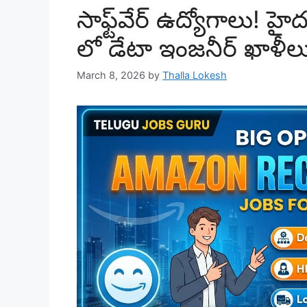
సాఫ్ట్‌వేర్ ఉద్యోగాలు!
లో డేటా ఇంజనీర్ ఖాళీల
March 8, 2026
by
Thalla Lokesh