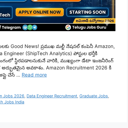
ోగులకు Good News! ప్రముఖ మల్టీ నేషనల్ కంపెనీ Amazon,
 Engineer (ShipTech Analytics) పోస్టుల భర్తీకి
్ రంగంలో స్థిరపడాలనుకునే వారికి, ముఖ్యంగా డేటా ఇంజనీరింగ్
ఇది ఒక అద్భుతమైన అవకాశం. Amazon Recruitment 2026 కి
ప్లై చేసే …
Read more
n Jobs 2026
,
Data Engineer Recruitment
,
Graduate Jobs
,
h Jobs India