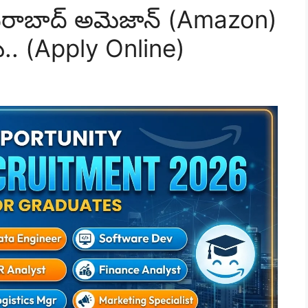
 హైదరాబాద్ అమెజాన్ (Amazon)
ు.. (Apply Online)