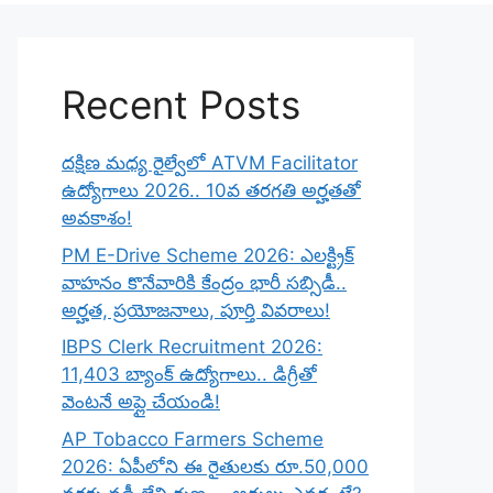
Recent Posts
దక్షిణ మధ్య రైల్వేలో ATVM Facilitator
ఉద్యోగాలు 2026.. 10వ తరగతి అర్హతతో
అవకాశం!
PM E-Drive Scheme 2026: ఎలక్ట్రిక్
వాహనం కొనేవారికి కేంద్రం భారీ సబ్సిడీ..
అర్హత, ప్రయోజనాలు, పూర్తి వివరాలు!
IBPS Clerk Recruitment 2026:
11,403 బ్యాంక్ ఉద్యోగాలు.. డిగ్రీతో
వెంటనే అప్లై చేయండి!
AP Tobacco Farmers Scheme
2026: ఏపీలోని ఈ రైతులకు రూ.50,000