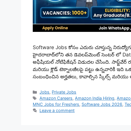
Software Jobs కోసం ఎదురు చూస్తున్న నిరుద్య
హైదరాబాద్‌లోని తన డెవలప్‌మెంట్ సెంటర్ లో Data
అఫీషియల్ నోటిఫికేషన్ విడుదల చేసింది. సాఫ్ట్‌వేర
మరియు క్లౌడ్ టెక్నాలజీలపై పట్టు ఉన్నవారికి 
సంబంధించిన అర్హతలు, కావాల్సిన స్కిల్స్ మరియు అ
Categories
Jobs
,
Private Jobs
Tags
Amazon Careers
,
Amazon India Hiring
,
Amazo
MNC Jobs for Freshers
,
Software Jobs 2026
,
Tec
Leave a comment