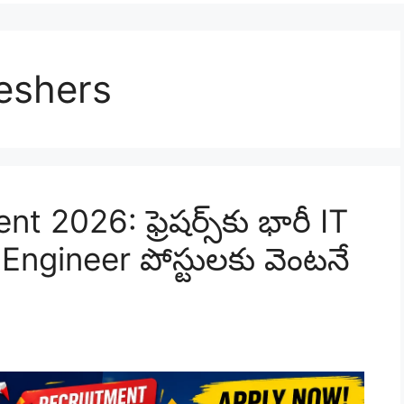
eshers
2026: ఫ్రెషర్స్‌కు భారీ IT
Engineer పోస్టులకు వెంటనే