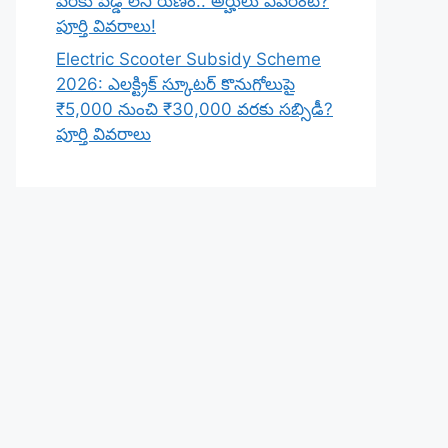
వరకు వడ్డీ లేని రుణం.. అర్హులు ఎవరంటే?
పూర్తి వివరాలు!
Electric Scooter Subsidy Scheme
2026: ఎలక్ట్రిక్ స్కూటర్ కొనుగోలుపై
₹5,000 నుంచి ₹30,000 వరకు సబ్సిడీ?
పూర్తి వివరాలు