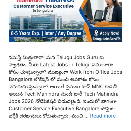
నమస్తే మిత్రులారా! మన Telugu Jobs Guru కు
స్వాగతం. మీరు Latest Jobs in Telugu సమాచారం
కోసం చూస్తున్నారా? ముఖ్యంగా Work from Office Jobs
Bangalore లొకేషన్ లో మంచి అవకాశం కోసం
ఎదురుచూస్తున్నారా? అయితే ప్రముఖ టాప్ MNC కంపెనీ
అయిన Tech Mahindra నుండి భారీ Tech Mahindra
Jobs 2026 నోటిఫికేషన్ విడుదలైంది. ఇందులో భాగంగా
Customer Service Executive Bangalore పోస్టుల
భర్తీకి దరఖాస్తులు కోరుతున్నారు. మంచి …
Read more