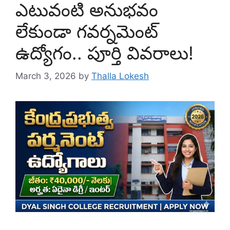
ఎటువంటి అనుభవం
లేకుండా గవర్నమెంట్
ఉద్యోగం.. పూర్తి వివరాలు!
March 3, 2026
by
Thalla Lokesh