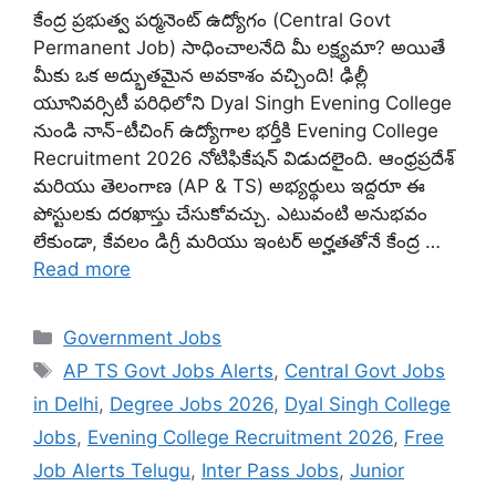
కేంద్ర ప్రభుత్వ పర్మనెంట్ ఉద్యోగం (Central Govt
Permanent Job) సాధించాలనేది మీ లక్ష్యమా? అయితే
మీకు ఒక అద్భుతమైన అవకాశం వచ్చింది! ఢిల్లీ
యూనివర్సిటీ పరిధిలోని Dyal Singh Evening College
నుండి నాన్-టీచింగ్ ఉద్యోగాల భర్తీకి Evening College
Recruitment 2026 నోటిఫికేషన్ విడుదలైంది. ఆంధ్రప్రదేశ్
మరియు తెలంగాణ (AP & TS) అభ్యర్థులు ఇద్దరూ ఈ
పోస్టులకు దరఖాస్తు చేసుకోవచ్చు. ఎటువంటి అనుభవం
లేకుండా, కేవలం డిగ్రీ మరియు ఇంటర్ అర్హతతోనే కేంద్ర …
Read more
Categories
Government Jobs
Tags
AP TS Govt Jobs Alerts
,
Central Govt Jobs
in Delhi
,
Degree Jobs 2026
,
Dyal Singh College
Jobs
,
Evening College Recruitment 2026
,
Free
Job Alerts Telugu
,
Inter Pass Jobs
,
Junior