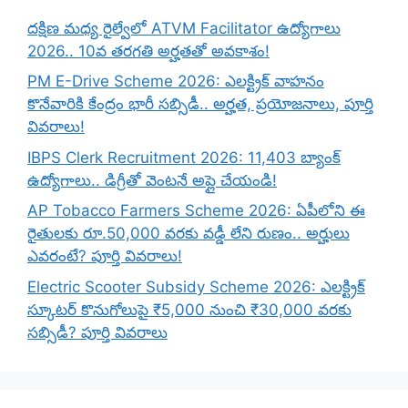
దక్షిణ మధ్య రైల్వేలో ATVM Facilitator ఉద్యోగాలు
2026.. 10వ తరగతి అర్హతతో అవకాశం!
PM E-Drive Scheme 2026: ఎలక్ట్రిక్ వాహనం
కొనేవారికి కేంద్రం భారీ సబ్సిడీ.. అర్హత, ప్రయోజనాలు, పూర్తి
వివరాలు!
IBPS Clerk Recruitment 2026: 11,403 బ్యాంక్
ఉద్యోగాలు.. డిగ్రీతో వెంటనే అప్లై చేయండి!
AP Tobacco Farmers Scheme 2026: ఏపీలోని ఈ
రైతులకు రూ.50,000 వరకు వడ్డీ లేని రుణం.. అర్హులు
ఎవరంటే? పూర్తి వివరాలు!
Electric Scooter Subsidy Scheme 2026: ఎలక్ట్రిక్
స్కూటర్ కొనుగోలుపై ₹5,000 నుంచి ₹30,000 వరకు
సబ్సిడీ? పూర్తి వివరాలు