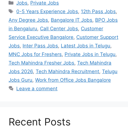
Categories
Jobs
,
Private Jobs
Tags
0-5 Years Experience Jobs
,
12th Pass Jobs
,
Any Degree Jobs
,
Bangalore IT Jobs
,
BPO Jobs
in Bengaluru
,
Call Center Jobs
,
Customer
Service Executive Bangalore
,
Customer Support
Jobs
,
Inter Pass Jobs
,
Latest Jobs in Telugu
,
MNC Jobs for Freshers
,
Private Jobs in Telugu
,
Tech Mahindra Fresher Jobs
,
Tech Mahindra
Jobs 2026
,
Tech Mahindra Recruitment
,
Telugu
Jobs Guru
,
Work from Office Jobs Bangalore
Leave a comment
Recent Posts