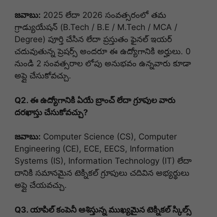
జవాబు:
2025 లేదా 2026 సంవత్సరంలో తమ
గ్రాడ్యుయేషన్ (B.Tech / B.E / M.Tech / MCA /
Degree) పూర్తి చేసిన లేదా ప్రస్తుతం ఫైనల్ ఇయర్
చదువుతున్న ప్రెషర్స్ అందరూ ఈ ఉద్యోగానికి అర్హులు. 0
నుండి 2 సంవత్సరాల లోపు అనుభవం ఉన్నవారు కూడా
అప్లై చేసుకోవచ్చు.
Q2. ఈ ఉద్యోగానికి ఏయే బ్రాంచ్ లేదా గ్రూపుల వారు
దరఖాస్తు చేసుకోవచ్చు?
జవాబు:
Computer Science (CS), Computer
Engineering (CE), ECE, EECS, Information
Systems (IS), Information Technology (IT) లేదా
దానికి సమానమైన టెక్నికల్ గ్రూపులు చదివిన అభ్యర్థులు
అప్లై చేయవచ్చు.
Q3. యాపిల్ కంపెనీ ఆశిస్తున్న ముఖ్యమైన టెక్నికల్ స్కిల్స్