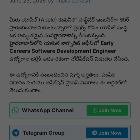
June 23, 2026
by
Thalla Lokesh
మీరు యాపిల్ (Apple) కంపెనీలో సాఫ్ట్‌వేర్ ఇంజనీర్‌గా కెరీర్
ప్రారంభించాలనుకుంటున్నారా? ప్రెషర్స్ కోసం యాపిల్ సంస్థ
ఒక అద్భుతమైన సువర్ణావకాశాన్ని తీసుకొచ్చింది.
హైదరాబాద్‌లోని యాపిల్ కార్పొరేట్ ఆఫీస్‌లో
Early
Careers Software Development Engineer
ఉద్యోగాల భర్తీకి అధికారికంగా నోటిఫికేషన్ విడుదల చేసింది.
ఈ ఉద్యోగానికి సంబంధించిన పూర్తి అర్హతలు, ఎంపిక
విధానం మరియు అప్లికేషన్ ప్రాసెస్ వివరాలు ఈ ఆర్టికల్‌లో
తెలుసుకుందాం.
WhatsApp Channel
Join Now
Telegram Group
Join Now