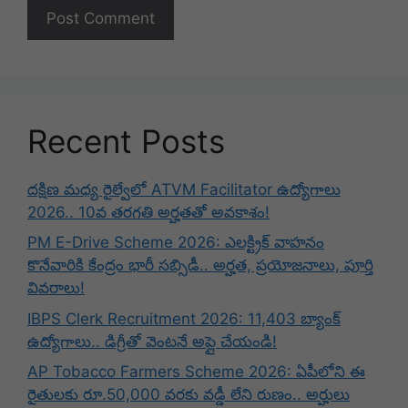
Recent Posts
దక్షిణ మధ్య రైల్వేలో ATVM Facilitator ఉద్యోగాలు
2026.. 10వ తరగతి అర్హతతో అవకాశం!
PM E-Drive Scheme 2026: ఎలక్ట్రిక్ వాహనం
కొనేవారికి కేంద్రం భారీ సబ్సిడీ.. అర్హత, ప్రయోజనాలు, పూర్తి
వివరాలు!
IBPS Clerk Recruitment 2026: 11,403 బ్యాంక్
ఉద్యోగాలు.. డిగ్రీతో వెంటనే అప్లై చేయండి!
AP Tobacco Farmers Scheme 2026: ఏపీలోని ఈ
రైతులకు రూ.50,000 వరకు వడ్డీ లేని రుణం.. అర్హులు