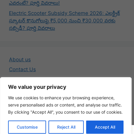
ఎవరంటే? పూర్తి వివరాలు!
Electric Scooter Subsidy Scheme 2026: ఎలక్ట్రిక్
స్కూటర్ కొనుగోలుపై ₹5,000 నుంచి ₹30,000 వరకు
సబ్సిడీ? పూర్తి వివరాలు
About us
Contact Us
Disclaimer
We value your privacy
Privacy Policy
We use cookies to enhance your browsing experience,
Terms And Conditions
serve personalised ads or content, and analyse our traffic.
By clicking "Accept All", you consent to our use of cookies.
© 2026 Telugu Jobs Guru - Latest Telugu Job Updates
Customise
Reject All
Accept All
• Built with
GeneratePress
WA Channel
Telegram
YouTube
Insta
FB