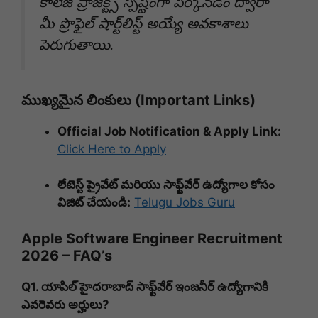
కాలేజ్ ప్రాజెక్ట్స్ స్పష్టంగా పేర్కొనడం ద్వారా
మీ ప్రొఫైల్ షార్ట్‌లిస్ట్ అయ్యే అవకాశాలు
పెరుగుతాయి.
ముఖ్యమైన లింకులు (Important Links)
Official Job Notification & Apply Link:
Click Here to Apply
లేటెస్ట్ ప్రైవేట్ మరియు సాఫ్ట్‌వేర్ ఉద్యోగాల కోసం
విజిట్ చేయండి:
Telugu Jobs Guru
Apple Software Engineer Recruitment
2026 – FAQ’s
Q1. యాపిల్ హైదరాబాద్ సాఫ్ట్‌వేర్ ఇంజనీర్ ఉద్యోగానికి
ఎవరెవరు అర్హులు?