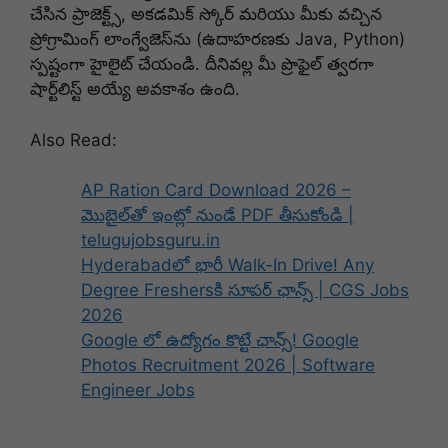
చేసిన ప్రాజెక్ట్స్, అకడమిక్ స్కోర్ మరియు మీకు వచ్చిన
ప్రోగ్రామింగ్ లాంగ్వేజెస్‌ను (ఉదాహరణకు Java, Python)
స్పష్టంగా హైలైట్ చేయండి. దీనివల్ల మీ ప్రొఫైల్ త్వరగా
షార్ట్‌లిస్ట్ అయ్యే అవకాశం ఉంది.
Also Read:
AP Ration Card Download 2026 –
మొబైల్‌తో ఇంట్లో నుండే PDF తీసుకోండి |
telugujobsguru.in
Hyderabadలో భారీ Walk-In Drive! Any
Degree Freshersకి సూపర్ ఛాన్స్ | CGS Jobs
2026
Google లో ఉద్యోగం కొట్టే ఛాన్స్! Google
Photos Recruitment 2026 | Software
Engineer Jobs