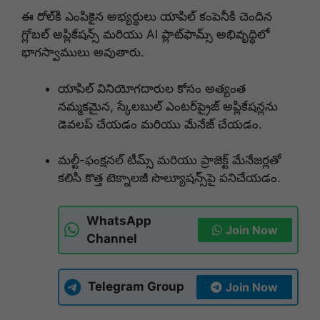
ఈ రోల్‌కి ఎంపికైన అభ్యర్థులు యాపిల్ కంపెనీకి చెందిన
గ్లోబల్ అప్లికేషన్స్ మరియు AI ప్లాట్‌ఫామ్స్ అభివృద్ధిలో
భాగస్వాములు అవుతారు.
యాపిల్ వినియోగదారుల కోసం అత్యంత
నమ్మకమైన, స్కేలబుల్ ఎంటర్‌ప్రైజ్ అప్లికేషన్లను
డెవలప్ చేయడం మరియు మేనేజ్ చేయడం.
మల్టీ-ఫంక్షనల్ టీమ్స్ మరియు ప్రాజెక్ట్ మేనేజర్లతో
కలిసి కొత్త టెక్నాలజీ సొల్యూషన్స్‌పై పనిచేయడం.
WhatsApp
Join Now
Channel
Telegram Group
Join Now