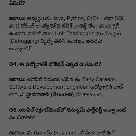
ఏమిటి?
జవాబు:
అభ్యర్థులకు Java, Python, C/C++ లేదా SQL
వంటి కోడింగ్ లాంగ్వేజెస్‌పై బేసిక్ నాలెడ్జ్ లేదా మంచి గ్రిప్
ఉండాలి. వీటితో పాటు Unit Testing మరియు డీబగ్గింగ్
(Debugging) స్కిల్స్ తెలిసి ఉండటం అదనపు
అడ్వాంటేజ్.
Q4. ఈ ఉద్యోగానికి లొకేషన్ ఎక్కడ ఉంటుంది?
జవాబు:
యాపిల్ విడుదల చేసిన ఈ ‘Early Careers
Software Development Engineer’ ఉద్యోగానికి జాబ్
లొకేషన్
హైదరాబాద్ (తెలంగాణ)
లో ఉంటుంది.
Q5. యాపిల్ రిక్రూట్‌మెంట్‌లో రెస్యూమ్ షార్ట్‌లిస్ట్ అవ్వాలంటే
ఏం చేయాలి?
జవాబు:
మీ రెస్యూమ్ (Resume) లో మీరు కాలేజీలో