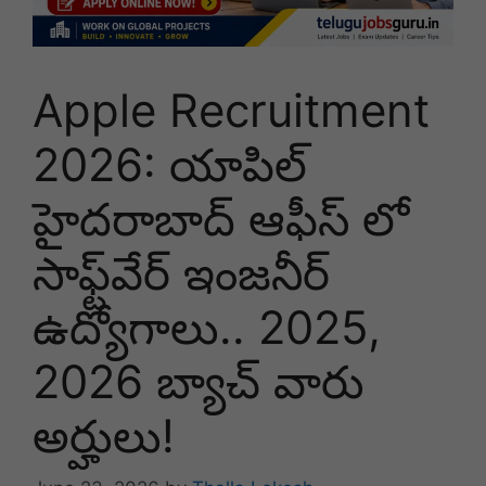
Apple Recruitment
2026: యాపిల్
హైదరాబాద్ ఆఫీస్ లో
సాఫ్ట్‌వేర్ ఇంజనీర్
ఉద్యోగాలు.. 2025,
2026 బ్యాచ్‌ వారు
అర్హులు!