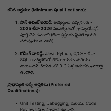
కనీస అర్హతలు (Minimum Qualifications):
పాస్ అవుట్ ఇయర్:
అభ్యర్థులు తప్పనిసరిగా
2025 లేదా 2026
సంవత్సరంలో గ్రాడ్యుయేషన్
పూర్తి చేసి ఉండాలి (లేదా ప్రస్తుతం ఫైనల్ ఇయర్
చదువుతూ ఉండాలి).
కోడింగ్ నాలెడ్జ్:
Java, Python, C/C++ లేదా
SQL లాంగ్వేజెస్‌లో కోడ్ రాయడం మరియు
మెయింటెన్ చేయడంలో 0-2 ఏళ్ల అనుభవం/నాలెడ్జ్
ఉండాలి.
ప్రాధాన్యత ఇచ్చే అర్హతలు (Preferred
Qualifications):
Unit Testing, Debugging, మరియు Code
Reviews పై అవగాహన ఉండాలి.