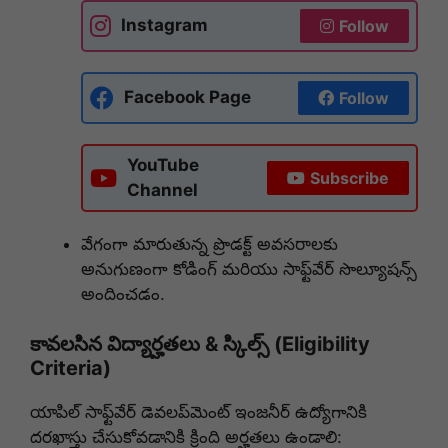
Instagram
Follow
Facebook Page
Follow
YouTube
Subscribe
Channel
వేగంగా మారుతున్న ప్రొడక్ట్ అవసరాలకు
అనుగుణంగా కోడింగ్ మరియు సాఫ్ట్‌వేర్ సొల్యూషన్స్
అందించడం.
కావలసిన విద్యార్హతలు & స్కిల్స్ (Eligibility
Criteria)
యాపిల్ సాఫ్ట్‌వేర్ డెవలప్‌మెంట్ ఇంజనీర్ ఉద్యోగానికి
దరఖాస్తు చేసుకోవడానికి క్రింది అర్హతలు ఉండాలి: