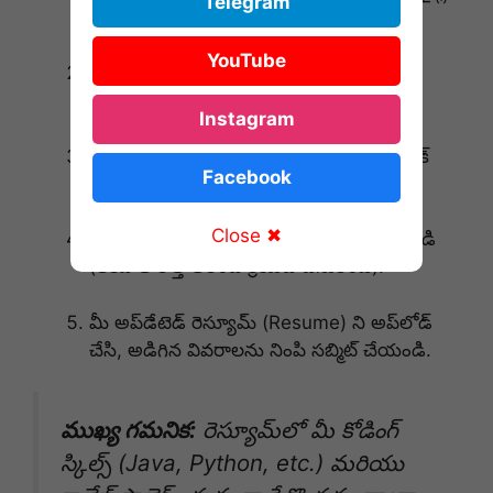
Telegram
చేయండి.
YouTube
యాపిల్ జాబ్ పోర్టల్ ఓపెన్ అయిన తర్వాత
నోటిఫికేషన్ వివరాలను మరోసారి చదువుకోండి.
Instagram
అక్కడ ఉన్న
‘Submit Resume’
బటన్ పై క్లిక్
Facebook
చేయండి.
Close ✖
మీ యాపిల్ ఐడి (Apple ID) తో లాగిన్ అవ్వండి
(లేకపోతే కొత్త అకౌంట్ క్రియేట్ చేసుకోండి).
మీ అప్‌డేటెడ్ రెస్యూమ్ (Resume) ని అప్‌లోడ్
చేసి, అడిగిన వివరాలను నింపి సబ్మిట్ చేయండి.
ముఖ్య గమనిక:
రెస్యూమ్‌లో మీ కోడింగ్
స్కిల్స్ (Java, Python, etc.) మరియు