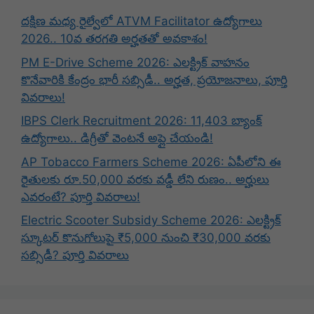
దక్షిణ మధ్య రైల్వేలో ATVM Facilitator ఉద్యోగాలు
2026.. 10వ తరగతి అర్హతతో అవకాశం!
PM E-Drive Scheme 2026: ఎలక్ట్రిక్ వాహనం
కొనేవారికి కేంద్రం భారీ సబ్సిడీ.. అర్హత, ప్రయోజనాలు, పూర్తి
వివరాలు!
IBPS Clerk Recruitment 2026: 11,403 బ్యాంక్
ఉద్యోగాలు.. డిగ్రీతో వెంటనే అప్లై చేయండి!
AP Tobacco Farmers Scheme 2026: ఏపీలోని ఈ
రైతులకు రూ.50,000 వరకు వడ్డీ లేని రుణం.. అర్హులు
ఎవరంటే? పూర్తి వివరాలు!
Electric Scooter Subsidy Scheme 2026: ఎలక్ట్రిక్
స్కూటర్ కొనుగోలుపై ₹5,000 నుంచి ₹30,000 వరకు
సబ్సిడీ? పూర్తి వివరాలు