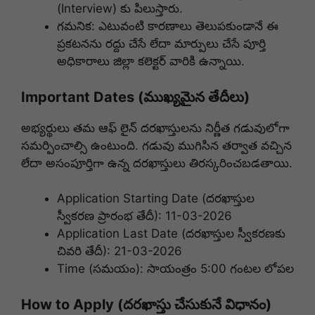
(Interview) కు పిలుస్తారు.
గమనిక: ఎటువంటి కారణాలు తెలుపకుండానే ఈ
ప్రకటనను రద్దు చేసే లేదా మార్పులు చేసే పూర్తి
అధికారాలు జిల్లా కలెక్టర్ వారికి ఉన్నాయి.
Important Dates (ముఖ్యమైన తేదీలు)
అభ్యర్థులు తమ ఆఫ్ లైన్ దరఖాస్తులను నిర్ణీత గడువులోగా
సమర్పించాల్సి ఉంటుంది. గడువు ముగిసిన తర్వాత వచ్చిన
లేదా అసంపూర్తిగా ఉన్న దరఖాస్తులు తిరస్కరించబడతాయి.
Application Starting Date (దరఖాస్తుల
స్వీకరణ ప్రారంభ తేదీ): 11-03-2026
Application Last Date (దరఖాస్తుల స్వీకరణకు
చివరి తేదీ): 21-03-2026
Time (సమయం): సాయంత్రం 5:00 గంటల లోపల
How to Apply (దరఖాస్తు చేసుకునే విధానం)