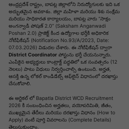
ఆంధ్రప్రదేశ్ రాష్ట్రం, బాపట్ల జిల్లాలోని నిరుద్యోగులకు ఇది ఒక
అద్భుతమైన అవకాశం.
జిల్లా మహిళా మరియు శిశు సంక్షేమ
మరియు సాధికారత కార్యాలయం, బాపట్ల
వారు “సాక్షం
అంగన్వాడి పోషణ్ 2.0” (Saksham Anganwadi
Poshan 2.0) ప్రాజెక్ట్ కింద ఉద్యోగాల భర్తీకి అధికారిక
నోటిఫికేషన్ (Notification No.93/A/2023, Date:
07.03.2026) విడుదల చేశారు
.
ఈ నోటిఫికేషన్ ద్వారా
District Coordinator
పోస్టును భర్తీ చేయనున్నారు
.
ఎంపికైన అభ్యర్థులు కాంట్రాక్ట్ పద్ధతిలో ఒక సంవత్సరం (12
నెలలు) పాటు విధులు నిర్వర్తించాల్సి ఉంటుంది
. అర్హత,
ఆసక్తి ఉన్న లోకల్ కాండిడేట్స్ ఆఫ్‌లైన్ విధానంలో దరఖాస్తు
చేసుకోవాలి.
ఈ ఆర్టికల్ లో Bapatla District WCD Recruitment
2026 కి సంబంధించిన అర్హతలు, వయోపరిమితి, జీతం,
ముఖ్యమైన తేదీలు మరియు దరఖాస్తు విధానం (How to
Apply) వంటి పూర్తి వివరాలను (Complete Details)
తెలుసుకుందాం.