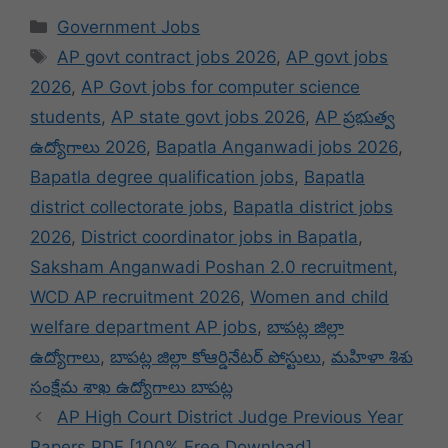
Categories
Government Jobs
Tags
AP govt contract jobs 2026
,
AP govt jobs
2026
,
AP Govt jobs for computer science
students
,
AP state govt jobs 2026
,
AP ప్రభుత్వ
ఉద్యోగాలు 2026
,
Bapatla Anganwadi jobs 2026
,
Bapatla degree qualification jobs
,
Bapatla
district collectorate jobs
,
Bapatla district jobs
2026
,
District coordinator jobs in Bapatla
,
Saksham Anganwadi Poshan 2.0 recruitment
,
WCD AP recruitment 2026
,
Women and child
welfare department AP jobs
,
బాపట్ల జిల్లా
ఉద్యోగాలు
,
బాపట్ల జిల్లా కోఆర్డినేటర్ పోస్టులు
,
మహిళా శిశు
సంక్షేమ శాఖ ఉద్యోగాలు బాపట్ల
AP High Court District Judge Previous Year
Papers PDF [100% Free Download]