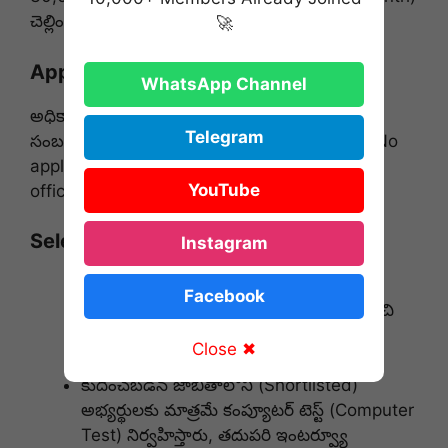
చెల్లించబడుతుంది.
🚀
Application Fee (దరఖాస్తు రుసుము)
WhatsApp Channel
అధికారిక నోటిఫికేషన్ PDF లో దరఖాస్తు ఫీజుకు
Telegram
సంబంధించిన ఎటువంటి వివరాలు పేర్కొనబడలేదు. (No
application fee details are mentioned in the
YouTube
official notification).
Selection Process (ఎంపిక విధానం)
Instagram
దరఖాస్తు చేసుకున్న అభ్యర్థులలో వారి అర్హత
Facebook
ప్రమాణాలను (Eligibility criteria) అనుసరించి
ముందుగా అభ్యర్థులను షార్ట్ లిస్ట్ (Shortlist)
Close ✖
చేస్తారు.
కుదించబడిన జాబితాలోని (Shortlisted)
అభ్యర్థులకు మాత్రమే కంప్యూటర్ టెస్ట్ (Computer
Test) నిర్వహిస్తారు, తదుపరి ఇంటర్వ్యూ