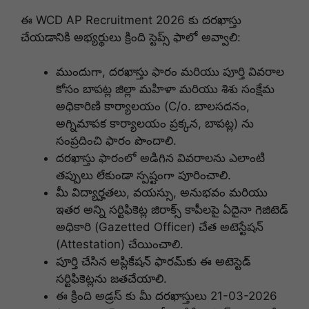
ఈ WCD AP Recruitment 2026 కు దరఖాస్తు
చేయడానికి అభ్యర్థులు క్రింది స్టెప్స్ ఫాలో అవ్వాలి:
ముందుగా, దరఖాస్తు ఫారం మరియు పూర్తి వివరాల
కోసం బాపట్ల జిల్లా మహిళా మరియు శిశు సంక్షేమ
అధికారిణి కార్యాలయం (C/o. బాలసదనం,
అగ్నిమాపక కార్యాలయం ప్రక్కన, బాపట్ల) ను
సంప్రదించి ఫారం పొందాలి.
దరఖాస్తు ఫారంలో అడిగిన వివరాలను ఎలాంటి
తప్పులు లేకుండా స్పష్టంగా పూరించాలి.
మీ విద్యార్హతలు, వయస్సు, అనుభవం మరియు
ఇతర అన్ని సర్టిఫికెట్ల జిరాక్స్ కాపీలపై ఏదైనా గెజిటెడ్
అధికారి (Gazetted Officer) చేత అటెస్టేషన్
(Attestation) చేయించాలి.
పూర్తి చేసిన అప్లికేషన్ ఫారమ్‌కు ఈ అటెస్టెడ్
సర్టిఫికెట్లను జతచేయాలి.
ఈ క్రింది అడ్రస్ కు మీ దరఖాస్తులు 21-03-2026