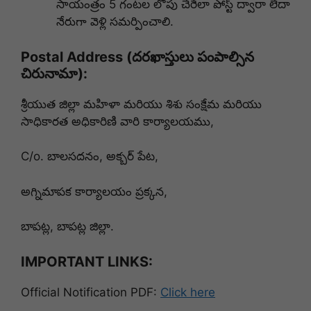
సాయంత్రం 5 గంటల లోపు చేరేలా పోస్ట్ ద్వారా లేదా
నేరుగా వెళ్లి సమర్పించాలి.
Postal Address (దరఖాస్తులు పంపాల్సిన
చిరునామా):
శ్రీయుత జిల్లా మహిళా మరియు శిశు సంక్షేమ మరియు
సాధికారత అధికారిణి వారి కార్యాలయము,
C/o. బాలసదనం, అక్బర్ పేట,
అగ్నిమాపక కార్యాలయం ప్రక్కన,
బాపట్ల, బాపట్ల జిల్లా.
IMPORTANT LINKS:
Official Notification PDF:
Click here