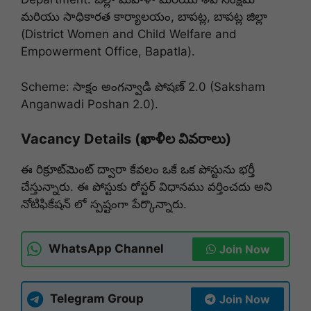
మరియు సాధికారత కార్యాలయం, బాపట్ల, బాపట్ల జిల్లా
(District Women and Child Welfare and
Empowerment Office, Bapatla).
Scheme: సాక్షం అంగన్వాడి పోషణ్ 2.0 (Saksham
Anganwadi Poshan 2.0).
Vacancy Details (ఖాళీల వివరాలు)
ఈ రిక్రూట్‌మెంట్ ద్వారా కేవలం ఒకే ఒక పోస్టును భర్తీ
చేస్తున్నారు. ఈ పోస్టుకు రోస్టర్ విధానము వర్తించదు అని
నోటిఫికేషన్ లో స్పష్టంగా పేర్కొన్నారు.
WhatsApp Channel
Join Now
Telegram Group
Join Now