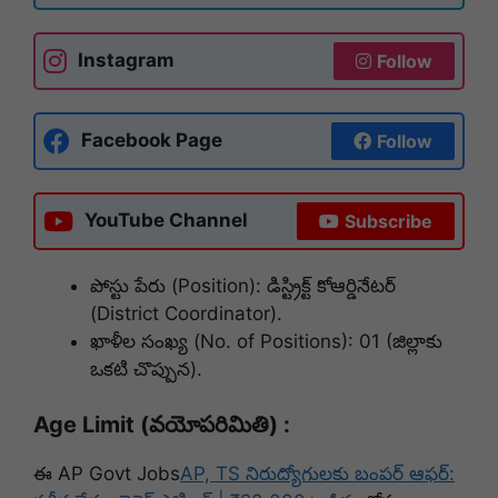
Instagram
Follow
Facebook Page
Follow
YouTube Channel
Subscribe
పోస్టు పేరు (Position): డిస్ట్రిక్ట్ కోఆర్డినేటర్
(District Coordinator).
ఖాళీల సంఖ్య (No. of Positions): 01 (జిల్లాకు
ఒకటి చొప్పున).
Age Limit (వయోపరిమితి) :
ఈ AP Govt Jobs
AP, TS నిరుద్యోగులకు బంపర్ ఆఫర్: