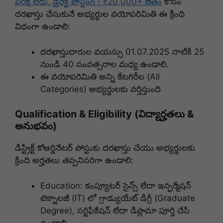
పరీక్ష లేదు, డైరెక్ట్ పోస్టింగ్ | ₹20,000+ జీతం
కోసం
దరఖాస్తు చేసుకునే అభ్యర్థుల వయోపరిమితి ఈ క్రింది
విధంగా ఉండాలి:
దరఖాస్తుదారుల వయస్సు 01.07.2025 నాటికి 25
నుండి 40 సంవత్సరాల మధ్య ఉండాలి.
ఈ వయోపరిమితి అన్ని కేటగిరీల (All
Categories) అభ్యర్థులకు వర్తిస్తుంది
Qualification & Eligibility (విద్యార్హతలు &
అనుభవం)
డిస్ట్రిక్ట్ కోఆర్డినేటర్ పోస్టుకు దరఖాస్తు చేయు అభ్యర్థులకు
క్రింది అర్హతలు తప్పనిసరిగా ఉండాలి:
Education: కంప్యూటర్ సైన్స్ లేదా ఇన్ఫర్మేషన్
టెక్నాలజీ (IT) లో గ్రాడ్యుయేట్ డిగ్రీ (Graduate
Degree), సర్టిఫికేషన్ లేదా డిప్లొమా పూర్తి చేసి
ఉండాలి.