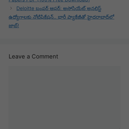
Deloitte బంపర్ ఆఫర్: అసోసియేట్ అనలిస్ట్
ఉద్యోగాలకు నోటిఫికేషన్.. భారీ ప్యాకేజీతో హైదరాబాద్‌లో
జాబ్!
Leave a Comment
Comment