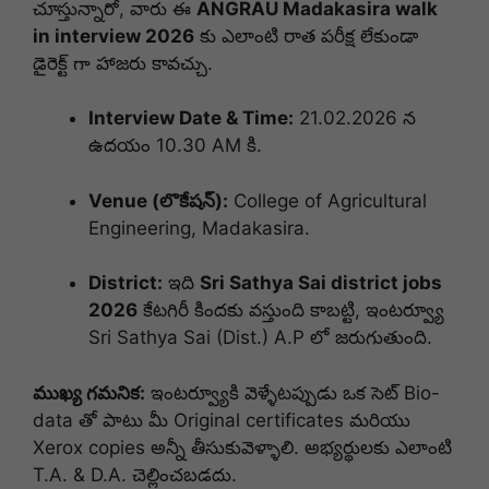
చూస్తున్నారో, వారు ఈ
ANGRAU Madakasira walk
in interview 2026
కు ఎలాంటి రాత పరీక్ష లేకుండా
డైరెక్ట్ గా హాజరు కావచ్చు.
Interview Date & Time:
21.02.2026 న
ఉదయం 10.30 AM కి.
Venue (లొకేషన్):
College of Agricultural
Engineering, Madakasira.
District:
ఇది
Sri Sathya Sai district jobs
2026
కేటగిరీ కిందకు వస్తుంది కాబట్టి, ఇంటర్వ్యూ
Sri Sathya Sai (Dist.) A.P లో జరుగుతుంది.
ముఖ్య గమనిక:
ఇంటర్వ్యూకి వెళ్ళేటప్పుడు ఒక సెట్ Bio-
data తో పాటు మీ Original certificates మరియు
Xerox copies అన్నీ తీసుకువెళ్ళాలి. అభ్యర్థులకు ఎలాంటి
T.A. & D.A. చెల్లించబడదు.