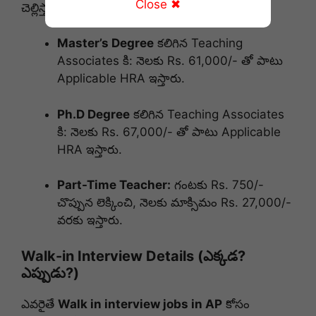
Close ✖
చెల్లిస్తారు:
Master’s Degree
కలిగిన Teaching
Associates కి: నెలకు Rs. 61,000/- తో పాటు
Applicable HRA ఇస్తారు.
Ph.D Degree
కలిగిన Teaching Associates
కి: నెలకు Rs. 67,000/- తో పాటు Applicable
HRA ఇస్తారు.
Part-Time Teacher:
గంటకు Rs. 750/-
చొప్పున లెక్కించి, నెలకు మాక్సిమం Rs. 27,000/-
వరకు ఇస్తారు.
Walk-in Interview Details (ఎక్కడ?
ఎప్పుడు?)
ఎవరైతే
Walk in interview jobs in AP
కోసం