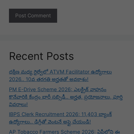
Recent Posts
దక్షిణ మధ్య రైల్వేలో ATVM Facilitator ఉద్యోగాలు
2026.. 10వ తరగతి అర్హతతో అవకాశం!
PM E-Drive Scheme 2026: ఎలక్ట్రిక్ వాహనం
కొనేవారికి కేంద్రం భారీ సబ్సిడీ.. అర్హత, ప్రయోజనాలు, పూర్తి
వివరాలు!
IBPS Clerk Recruitment 2026: 11,403 బ్యాంక్
ఉద్యోగాలు.. డిగ్రీతో వెంటనే అప్లై చేయండి!
AP Tobacco Farmers Scheme 2026: ఏపీలోని ఈ