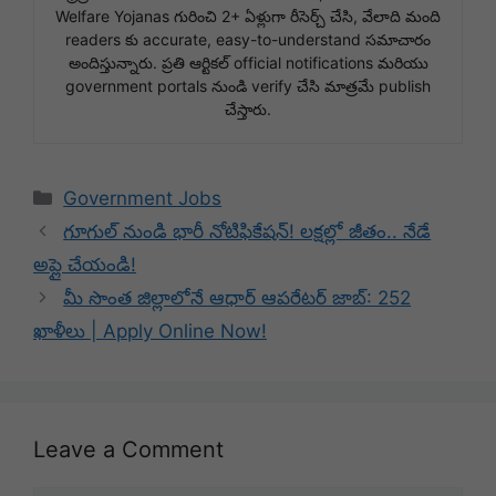
Welfare Yojanas గురించి 2+ ఏళ్లుగా రీసెర్చ్ చేసి, వేలాది మంది
readers కు accurate, easy-to-understand సమాచారం
అందిస్తున్నారు. ప్రతి ఆర్టికల్ official notifications మరియు
government portals నుండి verify చేసి మాత్రమే publish
చేస్తారు.
Categories
Government Jobs
గూగుల్ నుండి భారీ నోటిఫికేషన్! లక్షల్లో జీతం.. నేడే
అప్లై చేయండి!
మీ సొంత జిల్లాలోనే ఆధార్ ఆపరేటర్ జాబ్: 252
ఖాళీలు | Apply Online Now!
Leave a Comment