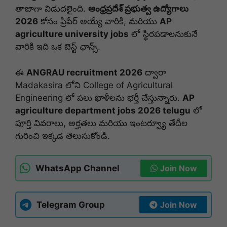
తాజాగా విడుదలైంది.
ఆంధ్రప్రదేశ్ ప్రభుత్వ ఉద్యోగాలు
2026
కోసం ప్రిపేర్ అయ్యే వారికి, మరియు
AP
agriculture university jobs
లో స్థిరపడాలనుకునే
వారికి ఇది ఒక బెస్ట్ ఛాన్స్.
ఈ
ANGRAU recruitment 2026
ద్వారా
Madakasira లోని College of Agricultural
Engineering లో పలు ఖాళీలను భర్తీ చేస్తున్నారు.
AP
agriculture department jobs 2026 telugu
లో
పూర్తి వివరాలు, అర్హతలు మరియు ఇంటర్వ్యూ తేదీల
గురించి ఇక్కడ తెలుసుకోండి.
WhatsApp Channel
Join Now
Telegram Group
Join Now