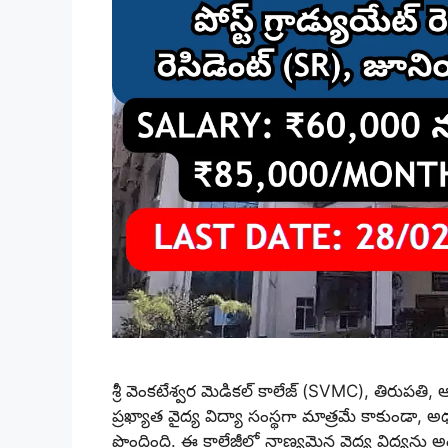
శ్రీ వెంకటేశ్వర మెడికల్ కాలేజ్ (SVMC), తిరుపతి, ఆంధ
ప్రఖ్యాత వైద్య విద్యా సంస్థగా మాత్రమే కాకుండా, 
పొందింది. ఈ కాలేజీలో నాణ్యమైన వైద్య విద్యను