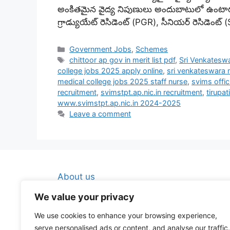
అంకితమైన వైద్య నిపుణులు అందుబాటులో ఉంటారు. ప్
గ్రాడ్యుయేట్ రెసిడెంట్ (PGR), సీనియర్ రెసిడెంట్
Categories
Government Jobs
,
Schemes
Tags
chittoor ap gov in merit list pdf
,
Sri Venkatesw
college jobs 2025 apply online
,
sri venkateswara 
medical college jobs 2025 staff nurse
,
svims offic
recruitment
,
svimstpt.ap.nic.in recruitment
,
tirupat
www.svimstpt.ap.nic.in 2024-2025
Leave a comment
About us
Contact Us
We value your privacy
Disclaimer
We use cookies to enhance your browsing experience,
Privacy Policy
serve personalised ads or content, and analyse our traffic.