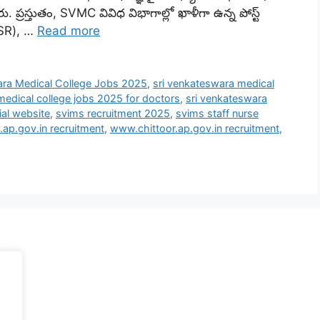
రస్తుతం, SVMC వివిధ విభాగాల్లో ఖాళీగా ఉన్న పోస్ట్
 (SR), …
Read more
ara Medical College Jobs 2025
,
sri venkateswara medical
medical college jobs 2025 for doctors
,
sri venkateswara
ial website
,
svims recruitment 2025
,
svims staff nurse
i.ap.gov.in recruitment
,
www.chittoor.ap.gov.in recruitment
,