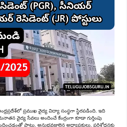
్రప్రదేశ్‌లో ప్రముఖ వైద్య విద్యా సంస్థగా స్థిరపడింది. ఇది
అధునాతన వైద్య సేవలు అందించే కేంద్రంగా కూడా గుర్తింపు
 అందించడంతో పాటు, అనుభవజ్ఞులైన అధ్యాపకులు, పరిశోధనకు