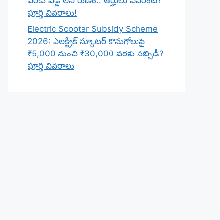
వరకు వడ్డీ లేని రుణం.. అర్హులు ఎవరంటే?
పూర్తి వివరాలు!
Electric Scooter Subsidy Scheme
2026: ఎలక్ట్రిక్ స్కూటర్ కొనుగోలుపై
₹5,000 నుంచి ₹30,000 వరకు సబ్సిడీ?
పూర్తి వివరాలు