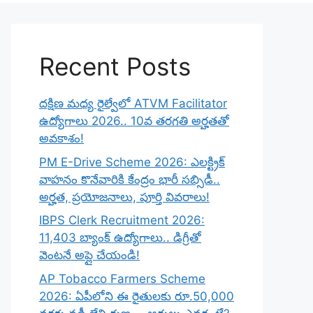
Recent Posts
దక్షిణ మధ్య రైల్వేలో ATVM Facilitator
ఉద్యోగాలు 2026.. 10వ తరగతి అర్హతతో
అవకాశం!
PM E-Drive Scheme 2026: ఎలక్ట్రిక్
వాహనం కొనేవారికి కేంద్రం భారీ సబ్సిడీ..
అర్హత, ప్రయోజనాలు, పూర్తి వివరాలు!
IBPS Clerk Recruitment 2026:
11,403 బ్యాంక్ ఉద్యోగాలు.. డిగ్రీతో
వెంటనే అప్లై చేయండి!
AP Tobacco Farmers Scheme
2026: ఏపీలోని ఈ రైతులకు రూ.50,000