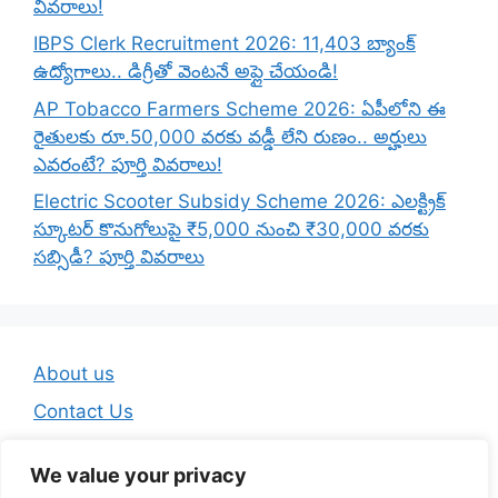
వివరాలు!
IBPS Clerk Recruitment 2026: 11,403 బ్యాంక్
ఉద్యోగాలు.. డిగ్రీతో వెంటనే అప్లై చేయండి!
AP Tobacco Farmers Scheme 2026: ఏపీలోని ఈ
రైతులకు రూ.50,000 వరకు వడ్డీ లేని రుణం.. అర్హులు
ఎవరంటే? పూర్తి వివరాలు!
Electric Scooter Subsidy Scheme 2026: ఎలక్ట్రిక్
స్కూటర్ కొనుగోలుపై ₹5,000 నుంచి ₹30,000 వరకు
సబ్సిడీ? పూర్తి వివరాలు
About us
Contact Us
Disclaimer
We value your privacy
Privacy Policy