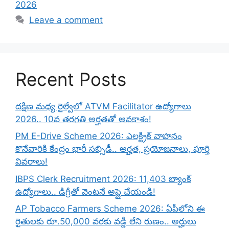
2026
Leave a comment
Recent Posts
దక్షిణ మధ్య రైల్వేలో ATVM Facilitator ఉద్యోగాలు
2026.. 10వ తరగతి అర్హతతో అవకాశం!
PM E-Drive Scheme 2026: ఎలక్ట్రిక్ వాహనం
కొనేవారికి కేంద్రం భారీ సబ్సిడీ.. అర్హత, ప్రయోజనాలు, పూర్తి
వివరాలు!
IBPS Clerk Recruitment 2026: 11,403 బ్యాంక్
ఉద్యోగాలు.. డిగ్రీతో వెంటనే అప్లై చేయండి!
AP Tobacco Farmers Scheme 2026: ఏపీలోని ఈ
రైతులకు రూ.50,000 వరకు వడ్డీ లేని రుణం.. అర్హులు