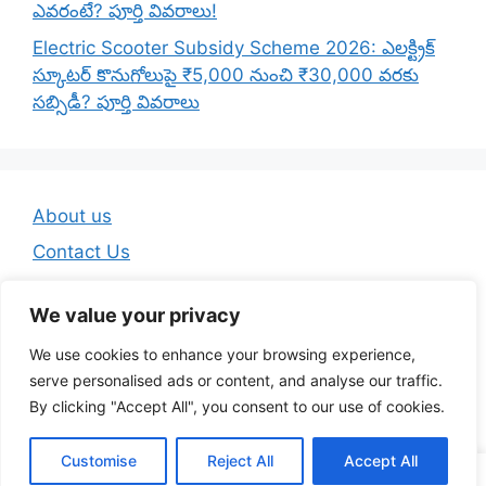
ఎవరంటే? పూర్తి వివరాలు!
Electric Scooter Subsidy Scheme 2026: ఎలక్ట్రిక్
స్కూటర్ కొనుగోలుపై ₹5,000 నుంచి ₹30,000 వరకు
సబ్సిడీ? పూర్తి వివరాలు
About us
Contact Us
Disclaimer
We value your privacy
Privacy Policy
We use cookies to enhance your browsing experience,
Terms And Conditions
serve personalised ads or content, and analyse our traffic.
By clicking "Accept All", you consent to our use of cookies.
© 2026 Telugu Jobs Guru - Latest Telugu Job Updates
Customise
Reject All
Accept All
• Built with
GeneratePress
WA Channel
Telegram
YouTube
Insta
FB