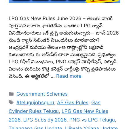
LPG Gas New Rules June 2026 – తెలుగు వారికి
పూర్తి సమాచారం భారతదేశం అంతటా LPG గ్యాస్
వినియోగదారులు ఒకే ప్రశ్న అడుగుతున్నారు – జూన్ 2026
నుండి గ్యాస్ సిలిండర్ నిబంధనలు మారతాయా?
ఆంధ్రప్రదేశ్ మరియు తెలంగాణ రాష్ట్రాల్లోని లక్షలాది
కుటుంబాలకు ఈ అప్‌డేట్ చాలా ముఖ్యమైనది. ప్రభుత్వం
LPG రీఫిల్ నిబంధనలు, PNG కనెక్షన్ వెరిఫికేషన్, సబ్సిడీ
విధానం మరియు కొత్త కనెక్షన్ ఛార్జీలపై కొన్ని ప్రతిపాదనలు
చేసింది. ఈ ఆర్టికల్‌లో …
Read more
Categories
Government Schemes
Tags
#telugujobsguru
,
AP Gas Rules
,
Gas
Cylinder Rules Telugu
,
LPG Gas New Rules
2026
,
LPG Subsidy 2026
,
PNG vs LPG Telugu
,
Telangana Gas Update
,
Ujjwala Yojana Update
,