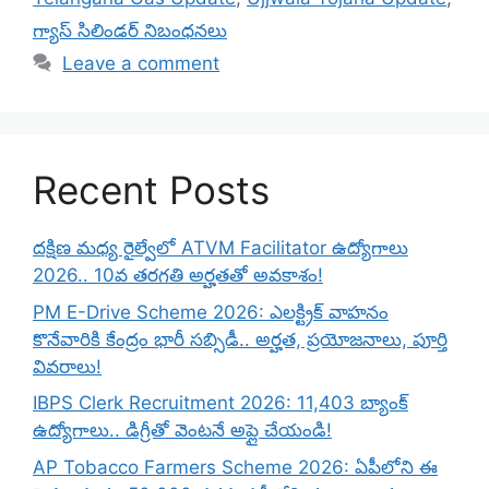
గ్యాస్ సిలిండర్ నిబంధనలు
Leave a comment
Recent Posts
దక్షిణ మధ్య రైల్వేలో ATVM Facilitator ఉద్యోగాలు
2026.. 10వ తరగతి అర్హతతో అవకాశం!
PM E-Drive Scheme 2026: ఎలక్ట్రిక్ వాహనం
కొనేవారికి కేంద్రం భారీ సబ్సిడీ.. అర్హత, ప్రయోజనాలు, పూర్తి
వివరాలు!
IBPS Clerk Recruitment 2026: 11,403 బ్యాంక్
ఉద్యోగాలు.. డిగ్రీతో వెంటనే అప్లై చేయండి!
AP Tobacco Farmers Scheme 2026: ఏపీలోని ఈ