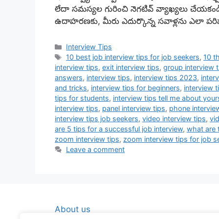
లేదా సమస్యల గురించి నెగటివ్ వ్యాఖ్యలు చేయకండి. 
ఉదాహరణకు, మీరు ఎదుర్కొన్న సవాళ్లను ఎలా పరిష
Categories
Interview Tips
Tags
10 best job interview tips for job seekers
,
10 t
interview tips
,
exit interview tips
,
group interview t
answers
,
interview tips
,
interview tips 2023
,
inter
and tricks
,
interview tips for beginners
,
interview t
tips for students
,
interview tips tell me about your
interview tips
,
panel interview tips
,
phone interview
interview tips job seekers
,
video interview tips
,
vi
are 5 tips for a successful job interview
,
what are 
zoom interview tips
,
zoom interview tips for job 
Leave a comment
About us