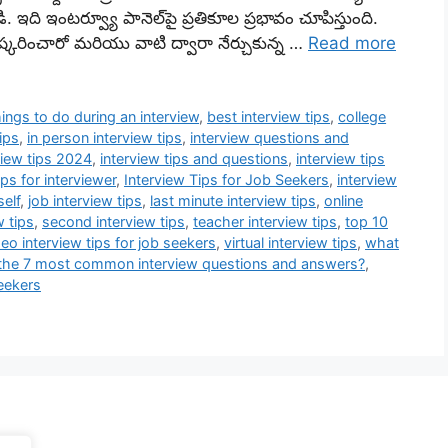
ఇది ఇంటర్వ్యూ పానెల్‌పై ప్రతికూల ప్రభావం చూపిస్తుంది.
్కరించారో మరియు వాటి ద్వారా నేర్చుకున్న …
Read more
hings to do during an interview
,
best interview tips
,
college
ips
,
in person interview tips
,
interview questions and
view tips 2024
,
interview tips and questions
,
interview tips
ips for interviewer
,
Interview Tips for Job Seekers
,
interview
self
,
job interview tips
,
last minute interview tips
,
online
 tips
,
second interview tips
,
teacher interview tips
,
top 10
deo interview tips for job seekers
,
virtual interview tips
,
what
the 7 most common interview questions and answers?
,
seekers