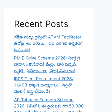
Recent Posts
దక్షిణ మధ్య రైల్వేలో ATVM Facilitator
ఉద్యోగాలు 2026.. 10వ తరగతి అర్హతతో
అవకాశం!
PM E-Drive Scheme 2026: ఎలక్ట్రిక్
వాహనం కొనేవారికి కేంద్రం భారీ సబ్సిడీ..
అర్హత, ప్రయోజనాలు, పూర్తి వివరాలు!
IBPS Clerk Recruitment 2026:
11,403 బ్యాంక్ ఉద్యోగాలు.. డిగ్రీతో
వెంటనే అప్లై చేయండి!
AP Tobacco Farmers Scheme
2026: ఏపీలోని ఈ రైతులకు రూ.50,000