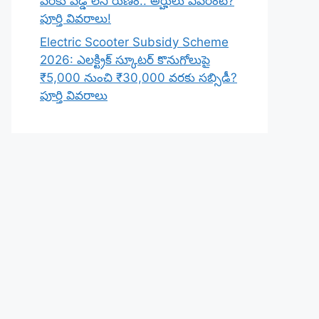
వరకు వడ్డీ లేని రుణం.. అర్హులు ఎవరంటే?
పూర్తి వివరాలు!
Electric Scooter Subsidy Scheme
2026: ఎలక్ట్రిక్ స్కూటర్ కొనుగోలుపై
₹5,000 నుంచి ₹30,000 వరకు సబ్సిడీ?
పూర్తి వివరాలు