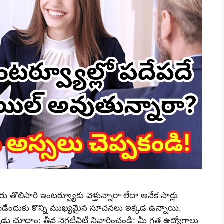
తొలిసారి ఇంటర్వ్యూకు వెళ్తున్నారా లేదా అనేక సార్లు
ేందుకు కొన్ని ముఖ్యమైన సూచనలు ఇక్కడ ఉన్నాయి.
 చూద్దాం: తీవ్ర నెగటివిటీ నివారించండి: మీ గత ఉద్యోగాలు