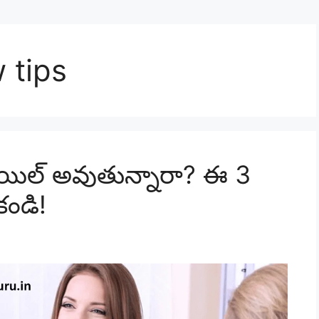
 tips
ఫెయిల్​ అవుతున్నారా? ఈ 3
కండి!