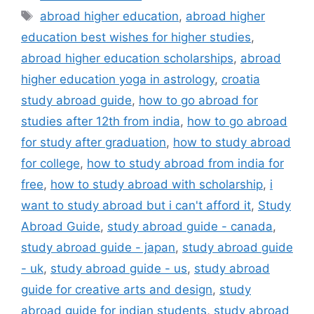
Tags
abroad higher education
,
abroad higher
education best wishes for higher studies
,
abroad higher education scholarships
,
abroad
higher education yoga in astrology
,
croatia
study abroad guide
,
how to go abroad for
studies after 12th from india
,
how to go abroad
for study after graduation
,
how to study abroad
for college
,
how to study abroad from india for
free
,
how to study abroad with scholarship
,
i
want to study abroad but i can't afford it
,
Study
Abroad Guide
,
study abroad guide - canada
,
study abroad guide - japan
,
study abroad guide
- uk
,
study abroad guide - us
,
study abroad
guide for creative arts and design
,
study
abroad guide for indian students
,
study abroad