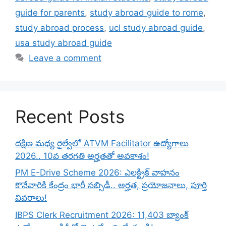
guide for parents
,
study abroad guide to rome
,
study abroad process
,
ucl study abroad guide
,
usa study abroad guide
Leave a comment
Recent Posts
దక్షిణ మధ్య రైల్వేలో ATVM Facilitator ఉద్యోగాలు
2026.. 10వ తరగతి అర్హతతో అవకాశం!
PM E-Drive Scheme 2026: ఎలక్ట్రిక్ వాహనం
కొనేవారికి కేంద్రం భారీ సబ్సిడీ.. అర్హత, ప్రయోజనాలు, పూర్తి
వివరాలు!
IBPS Clerk Recruitment 2026: 11,403 బ్యాంక్