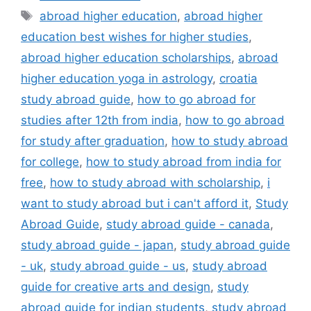
Tags
abroad higher education
,
abroad higher
education best wishes for higher studies
,
abroad higher education scholarships
,
abroad
higher education yoga in astrology
,
croatia
study abroad guide
,
how to go abroad for
studies after 12th from india
,
how to go abroad
for study after graduation
,
how to study abroad
for college
,
how to study abroad from india for
free
,
how to study abroad with scholarship
,
i
want to study abroad but i can't afford it
,
Study
Abroad Guide
,
study abroad guide - canada
,
study abroad guide - japan
,
study abroad guide
- uk
,
study abroad guide - us
,
study abroad
guide for creative arts and design
,
study
abroad guide for indian students
,
study abroad