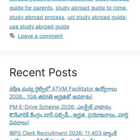
guide for parents
,
study abroad guide to rome
,
study abroad process
,
ucl study abroad guide
,
usa study abroad guide
Leave a comment
Recent Posts
దక్షిణ మధ్య రైల్వేలో ATVM Facilitator ఉద్యోగాలు
2026.. 10వ తరగతి అర్హతతో అవకాశం!
PM E-Drive Scheme 2026: ఎలక్ట్రిక్ వాహనం
కొనేవారికి కేంద్రం భారీ సబ్సిడీ.. అర్హత, ప్రయోజనాలు, పూర్తి
వివరాలు!
IBPS Clerk Recruitment 2026: 11,403 బ్యాంక్