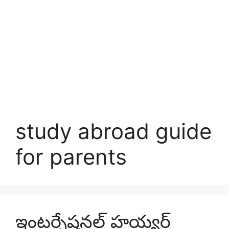
study abroad guide
for parents
ఇంటర్నేషనల్ హయ్యర్