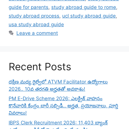
guide for parents
,
study abroad guide to rome
,
study abroad process
,
ucl study abroad guide
,
usa study abroad guide
Leave a comment
Recent Posts
దక్షిణ మధ్య రైల్వేలో ATVM Facilitator ఉద్యోగాలు
2026.. 10వ తరగతి అర్హతతో అవకాశం!
PM E-Drive Scheme 2026: ఎలక్ట్రిక్ వాహనం
కొనేవారికి కేంద్రం భారీ సబ్సిడీ.. అర్హత, ప్రయోజనాలు, పూర్తి
వివరాలు!
IBPS Clerk Recruitment 2026: 11,403 బ్యాంక్