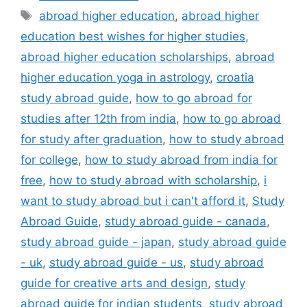
Tags
abroad higher education
,
abroad higher
education best wishes for higher studies
,
abroad higher education scholarships
,
abroad
higher education yoga in astrology
,
croatia
study abroad guide
,
how to go abroad for
studies after 12th from india
,
how to go abroad
for study after graduation
,
how to study abroad
for college
,
how to study abroad from india for
free
,
how to study abroad with scholarship
,
i
want to study abroad but i can't afford it
,
Study
Abroad Guide
,
study abroad guide - canada
,
study abroad guide - japan
,
study abroad guide
- uk
,
study abroad guide - us
,
study abroad
guide for creative arts and design
,
study
abroad guide for indian students
,
study abroad