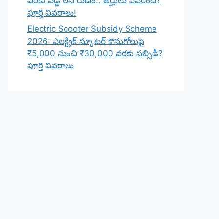
వరకు వడ్డీ లేని రుణం.. అర్హులు ఎవరంటే?
పూర్తి వివరాలు!
Electric Scooter Subsidy Scheme
2026: ఎలక్ట్రిక్ స్కూటర్ కొనుగోలుపై
₹5,000 నుంచి ₹30,000 వరకు సబ్సిడీ?
పూర్తి వివరాలు