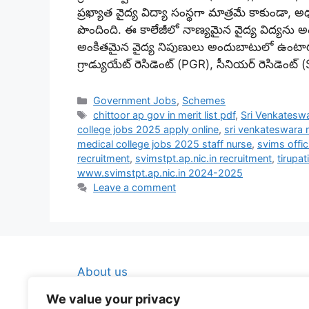
ప్రఖ్యాత వైద్య విద్యా సంస్థగా మాత్రమే కాకుండా, 
పొందింది. ఈ కాలేజీలో నాణ్యమైన వైద్య విద్యను
అంకితమైన వైద్య నిపుణులు అందుబాటులో ఉంటారు. ప్
గ్రాడ్యుయేట్ రెసిడెంట్ (PGR), సీనియర్ రెసిడెంట్
Categories
Government Jobs
,
Schemes
Tags
chittoor ap gov in merit list pdf
,
Sri Venkatesw
college jobs 2025 apply online
,
sri venkateswara 
medical college jobs 2025 staff nurse
,
svims offic
recruitment
,
svimstpt.ap.nic.in recruitment
,
tirupat
www.svimstpt.ap.nic.in 2024-2025
Leave a comment
About us
Contact Us
We value your privacy