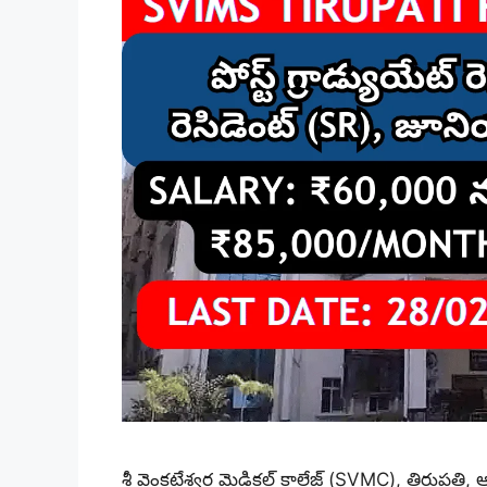
శ్రీ వెంకటేశ్వర మెడికల్ కాలేజ్ (SVMC), తిరుపతి, ఆంధ