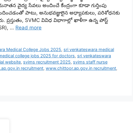
అధునాతన వైద్య సేవలు అందించే కేంద్రంగా కూడా గుర్తింపు
 అందించడంతో పాటు, అనుభవజ్ఞులైన అధ్యాపకులు, పరిశోధనకు
రస్తుతం, SVMC వివిధ విభాగాల్లో ఖాళీగా ఉన్న పోస్ట్
 (SR), …
Read more
ara Medical College Jobs 2025
,
sri venkateswara medical
medical college jobs 2025 for doctors
,
sri venkateswara
ial website
,
svims recruitment 2025
,
svims staff nurse
i.ap.gov.in recruitment
,
www.chittoor.ap.gov.in recruitment
,