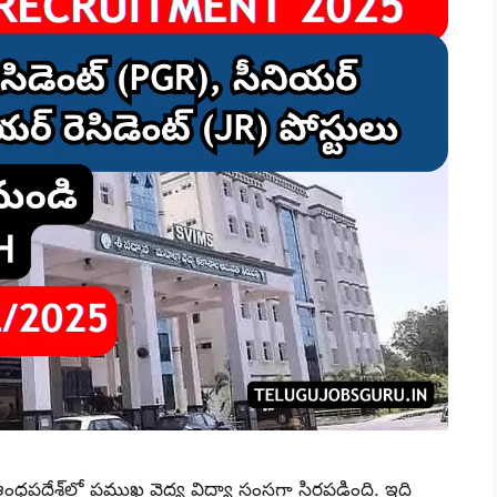
్రప్రదేశ్‌లో ప్రముఖ వైద్య విద్యా సంస్థగా స్థిరపడింది. ఇది