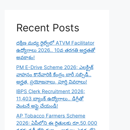
Recent Posts
దక్షిణ మధ్య రైల్వేలో ATVM Facilitator
ఉద్యోగాలు 2026.. 10వ తరగతి అర్హతతో
అవకాశం!
PM E-Drive Scheme 2026: ఎలక్ట్రిక్
వాహనం కొనేవారికి కేంద్రం భారీ సబ్సిడీ..
అర్హత, ప్రయోజనాలు, పూర్తి వివరాలు!
IBPS Clerk Recruitment 2026:
11,403 బ్యాంక్ ఉద్యోగాలు.. డిగ్రీతో
వెంటనే అప్లై చేయండి!
AP Tobacco Farmers Scheme
2026: ఏపీలోని ఈ రైతులకు రూ.50,000