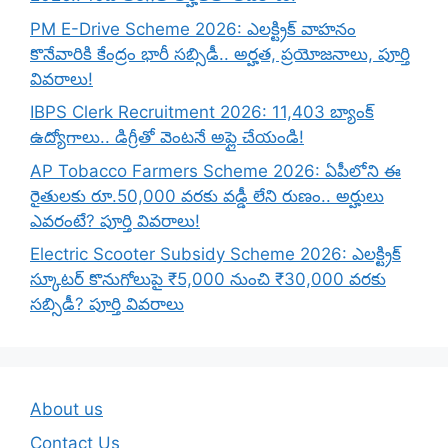
PM E-Drive Scheme 2026: ఎలక్ట్రిక్ వాహనం
కొనేవారికి కేంద్రం భారీ సబ్సిడీ.. అర్హత, ప్రయోజనాలు, పూర్తి
వివరాలు!
IBPS Clerk Recruitment 2026: 11,403 బ్యాంక్
ఉద్యోగాలు.. డిగ్రీతో వెంటనే అప్లై చేయండి!
AP Tobacco Farmers Scheme 2026: ఏపీలోని ఈ
రైతులకు రూ.50,000 వరకు వడ్డీ లేని రుణం.. అర్హులు
ఎవరంటే? పూర్తి వివరాలు!
Electric Scooter Subsidy Scheme 2026: ఎలక్ట్రిక్
స్కూటర్ కొనుగోలుపై ₹5,000 నుంచి ₹30,000 వరకు
సబ్సిడీ? పూర్తి వివరాలు
About us
Contact Us