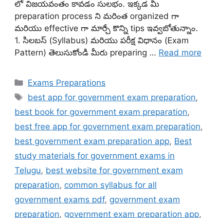
లో విజయవంతం కావడం సులభం. ఇక్కడ మీ
preparation process ని మరింత organized గా
మరియు effective గా మార్చే కొన్ని tips ఇవ్వబోతున్నాం.
1. సిలబస్ (Syllabus) మరియు పరీక్ష విధానం (Exam
Pattern) తెలుసుకోండి మీరు preparing …
Read more
Categories
Exams Preparations
Tags
best app for government exam preparation
,
best book for government exam preparation
,
best free app for government exam preparation
,
best government exam preparation app
,
Best
study materials for government exams in
Telugu
,
best website for government exam
preparation
,
common syllabus for all
government exams pdf
,
government exam
preparation
,
government exam preparation app
,