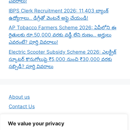
వివరాలు!
IBPS Clerk Recruitment 2026: 11,403 బ్యాంక్
ఉద్యోగాలు.. డిగ్రీతో వెంటనే అప్లై చేయండి!
AP Tobacco Farmers Scheme 2026: ఏపీలోని ఈ
రైతులకు రూ.50,000 వరకు వడ్డీ లేని రుణం.. అర్హులు
ఎవరంటే? పూర్తి వివరాలు!
Electric Scooter Subsidy Scheme 2026: ఎలక్ట్రిక్
స్కూటర్ కొనుగోలుపై ₹5,000 నుంచి ₹30,000 వరకు
సబ్సిడీ? పూర్తి వివరాలు
About us
Contact Us
Disclaimer
We value your privacy
Privacy Policy