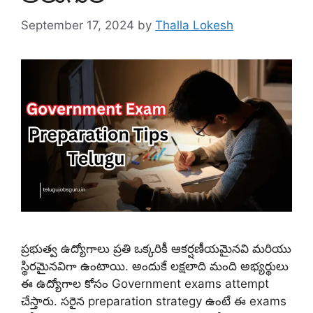
September 17, 2024
by
Thalla Lokesh
ప్రభుత్వ ఉద్యోగాలు ప్రతి ఒక్కరికీ ఆకర్షణీయమైనవి మరియు
స్థిరమైనవిగా ఉంటాయి. అందుకే లక్షలాది మంది అభ్యర్థులు
ఈ ఉద్యోగాల కోసం Government exams attempt
చేస్తారు. సరైన preparation strategy ఉంటే ఈ exams