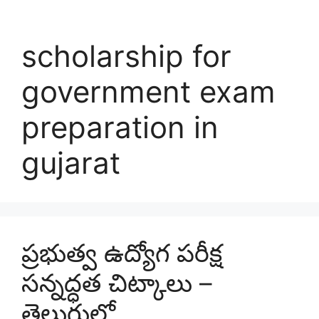
scholarship for
government exam
preparation in
gujarat
ప్రభుత్వ ఉద్యోగ పరీక్ష
సన్నద్ధత చిట్కాలు –
తెలుగులో