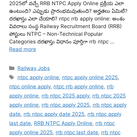
2025లో వచ్చే RRB NTPC Apply Online ప్రక్రియ ఎలా
ఉంటుంది? ఎప్పుడు ప్రారంభమవుతుంది? అర్హతలు ఏమిటి?
దరఖాస్తు ఎలా చేయాలి? ntpc rrb apply online: అంశం
వివరాలు సంస్థ Railway Recruitment Board (RRB)
పోస్టులు NTPC – Non-Technical Popular
Categories దరఖాస్తు విధానం పూర్తిగా rrb ntpc …
Read more
Categories
Railway Jobs
Tags
ntpc apply online
,
ntpc apply online 2025
,
ntpc online apply
,
ntpc rrb apply online
,
rrb
apply online
,
rrb ntpc 2025 apply
,
rrb ntpc 2025
apply online
,
rrb ntpc apply 2025
,
rrb ntpc apply
date
,
rrb ntpc apply date 2025
,
rrb ntpc apply
last date
,
RRB NTPC Apply Online
,
rrb ntpc
apply online 2025
,
rrb ntpc last date
,
rrb ntpc