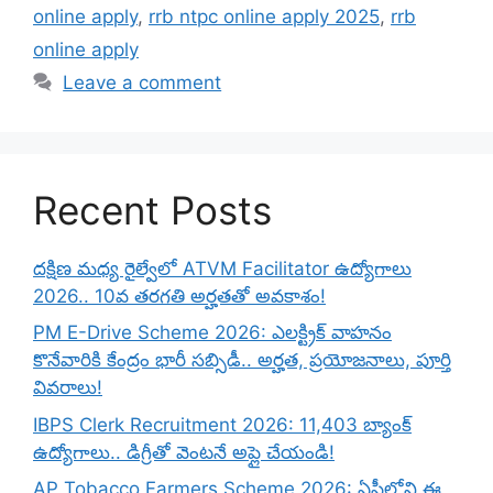
online apply
,
rrb ntpc online apply 2025
,
rrb
online apply
Leave a comment
Recent Posts
దక్షిణ మధ్య రైల్వేలో ATVM Facilitator ఉద్యోగాలు
2026.. 10వ తరగతి అర్హతతో అవకాశం!
PM E-Drive Scheme 2026: ఎలక్ట్రిక్ వాహనం
కొనేవారికి కేంద్రం భారీ సబ్సిడీ.. అర్హత, ప్రయోజనాలు, పూర్తి
వివరాలు!
IBPS Clerk Recruitment 2026: 11,403 బ్యాంక్
ఉద్యోగాలు.. డిగ్రీతో వెంటనే అప్లై చేయండి!
AP Tobacco Farmers Scheme 2026: ఏపీలోని ఈ