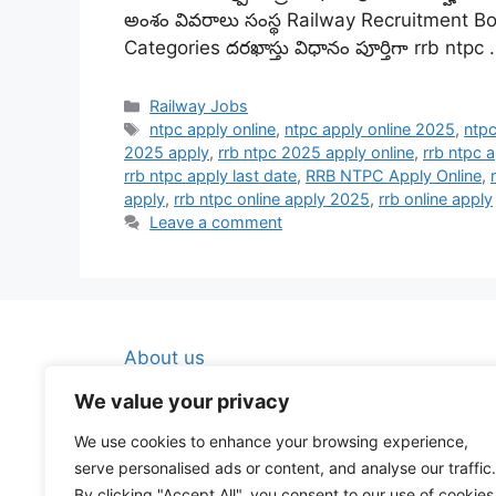
అంశం వివరాలు సంస్థ Railway Recruitment B
Categories దరఖాస్తు విధానం పూర్తిగా rrb ntpc
Categories
Railway Jobs
Tags
ntpc apply online
,
ntpc apply online 2025
,
ntpc
2025 apply
,
rrb ntpc 2025 apply online
,
rrb ntpc 
rrb ntpc apply last date
,
RRB NTPC Apply Online
,
apply
,
rrb ntpc online apply 2025
,
rrb online apply
Leave a comment
About us
Contact Us
We value your privacy
Disclaimer
We use cookies to enhance your browsing experience,
Privacy Policy
serve personalised ads or content, and analyse our traffic.
By clicking "Accept All", you consent to our use of cookies