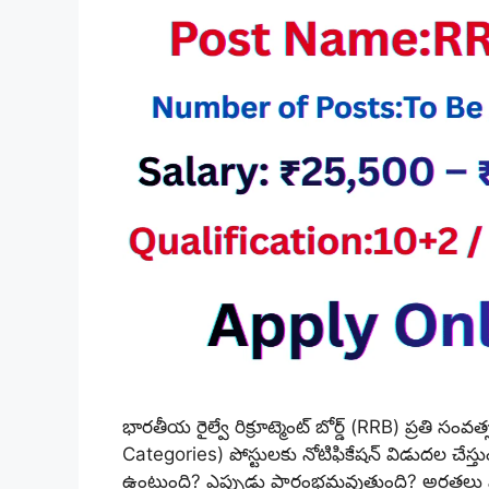
భారతీయ రైల్వే రిక్రూట్మెంట్ బోర్డ్‌ (RRB) ప్రత
Categories) పోస్టులకు నోటిఫికేషన్ విడుదల చేస్
ఉంటుంది? ఎప్పుడు ప్రారంభమవుతుంది? అర్హతలు 