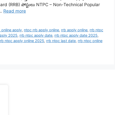
oard (RRB) పోస్టులు NTPC – Non-Technical Popular
 …
Read more
 online apply
,
ntpc rrb apply online
,
rrb apply online
,
rrb ntpc
apply 2025
,
rrb ntpc apply date
,
rrb ntpc apply date 2025
,
rrb ntpc apply online 2025
,
rrb ntpc last date
,
rrb ntpc online
.