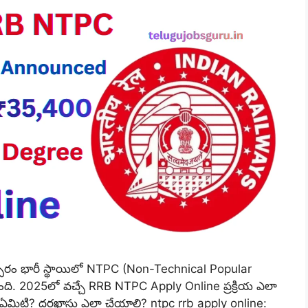
ి సంవత్సరం భారీ స్థాయిలో NTPC (Non-Technical Popular
తుంది. 2025లో వచ్చే RRB NTPC Apply Online ప్రక్రియ ఎలా
ఏమిటి? దరఖాస్తు ఎలా చేయాలి? ntpc rrb apply online: