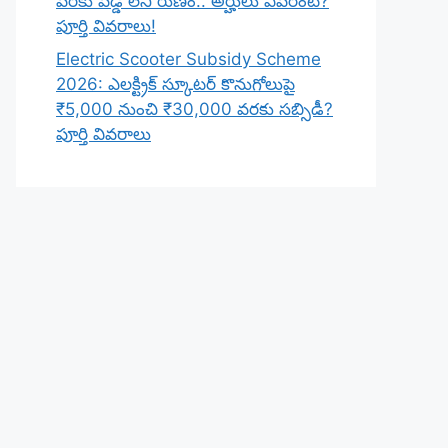
వరకు వడ్డీ లేని రుణం.. అర్హులు ఎవరంటే?
పూర్తి వివరాలు!
Electric Scooter Subsidy Scheme
2026: ఎలక్ట్రిక్ స్కూటర్ కొనుగోలుపై
₹5,000 నుంచి ₹30,000 వరకు సబ్సిడీ?
పూర్తి వివరాలు