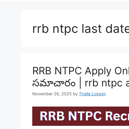
rrb ntpc last dat
RRB NTPC Apply Onlin
సమాచారం | rrb ntpc a
November 26, 2025
by
Thalla Lokesh