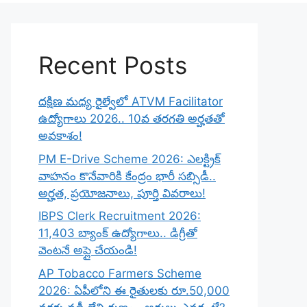
Recent Posts
దక్షిణ మధ్య రైల్వేలో ATVM Facilitator
ఉద్యోగాలు 2026.. 10వ తరగతి అర్హతతో
అవకాశం!
PM E-Drive Scheme 2026: ఎలక్ట్రిక్
వాహనం కొనేవారికి కేంద్రం భారీ సబ్సిడీ..
అర్హత, ప్రయోజనాలు, పూర్తి వివరాలు!
IBPS Clerk Recruitment 2026:
11,403 బ్యాంక్ ఉద్యోగాలు.. డిగ్రీతో
వెంటనే అప్లై చేయండి!
AP Tobacco Farmers Scheme
2026: ఏపీలోని ఈ రైతులకు రూ.50,000