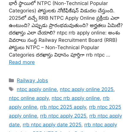
భారీ స్థాయిలో NTPC (Non-Technical Popular
Categories) పోస్టులకు నోటిఫికేషన్ విడుదల చేస్తుంది.
2025లో వచ్చే RRB NTPC Apply Online ప్రక్రియ ఎలా
ఉంటుంది? ఎప్పుడు ప్రారంభమవుతుంది? అర్హతలు ఏమిటి?
దరఖాస్తు ఎలా చేయాలి? ntpc rrb apply online: అంశం
వివరాలు సంస్థ Railway Recruitment Board (RRB)
పోస్టులు NTPC – Non-Technical Popular
Categories దరఖాస్తు విధానం పూర్తిగా rrb ntpc …
Read more
Categories
Railway Jobs
Tags
ntpc apply online
,
ntpc apply online 2025
,
ntpc online apply
,
ntpc rrb apply online
,
rrb
apply online
,
rrb ntpc 2025 apply
,
rrb ntpc 2025
apply online
,
rrb ntpc apply 2025
,
rrb ntpc apply
date
,
rrb ntpc apply date 2025
,
rrb ntpc apply