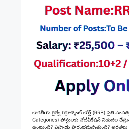
భారతీయ రైల్వే రిక్రూట్మెంట్ బోర్డ్‌ (RRB) ప్రత
Categories) పోస్టులకు నోటిఫికేషన్ విడుదల చేస్
ఉంటుంది? ఎప్పుడు ప్రారంభమవుతుంది? అర్హతలు 