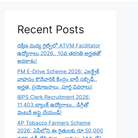
Recent Posts
దక్షిణ మధ్య రైల్వేలో ATVM Facilitator
ఉద్యోగాలు 2026.. 10వ తరగతి అర్హతతో
అవకాశం!
PM E-Drive Scheme 2026: ఎలక్ట్రిక్
వాహనం కొనేవారికి కేంద్రం భారీ సబ్సిడీ..
అర్హత, ప్రయోజనాలు, పూర్తి వివరాలు!
IBPS Clerk Recruitment 2026:
11,403 బ్యాంక్ ఉద్యోగాలు.. డిగ్రీతో
వెంటనే అప్లై చేయండి!
AP Tobacco Farmers Scheme
2026: ఏపీలోని ఈ రైతులకు రూ.50,000