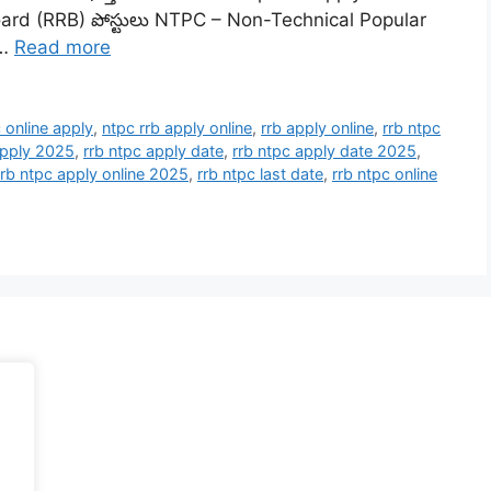
oard (RRB) పోస్టులు NTPC – Non-Technical Popular
 …
Read more
 online apply
,
ntpc rrb apply online
,
rrb apply online
,
rrb ntpc
apply 2025
,
rrb ntpc apply date
,
rrb ntpc apply date 2025
,
rrb ntpc apply online 2025
,
rrb ntpc last date
,
rrb ntpc online
.