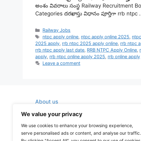
అంశం వివరాలు సంస్థ Railway Recruitment B
Categories దరఖాస్తు విధానం పూర్తిగా rrb ntpc
Categories
Railway Jobs
Tags
ntpc apply online
,
ntpc apply online 2025
,
ntpc
2025 apply
,
rrb ntpc 2025 apply online
,
rrb ntpc 
rrb ntpc apply last date
,
RRB NTPC Apply Online
,
apply
,
rrb ntpc online apply 2025
,
rrb online apply
Leave a comment
About us
Contact Us
We value your privacy
Disclaimer
We use cookies to enhance your browsing experience,
Privacy Policy
serve personalised ads or content, and analyse our traffic.
By clicking "Accept All", you consent to our use of cookies